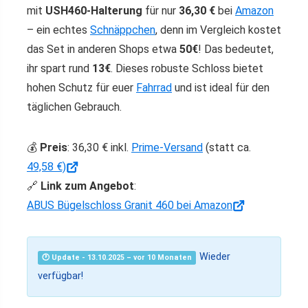
mit
USH460-Halterung
für nur
36,30 €
bei
Amazon
– ein echtes
Schnäppchen
, denn im Vergleich kostet
das Set in anderen Shops etwa
50€
! Das bedeutet,
ihr spart rund
13€
. Dieses robuste Schloss bietet
hohen Schutz für euer
Fahrrad
und ist ideal für den
täglichen Gebrauch.
💰
Preis
: 36,30 € inkl.
Prime-Versand
(statt ca.
49,58 €)
🔗
Link zum Angebot
:
ABUS Bügelschloss Granit 460 bei Amazon
Wieder
🕐 Update - 13.10.2025 – vor 10 Monaten
verfügbar!