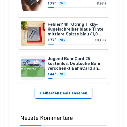
177°
8,98 €
Neu
Fehler? 🚨 rOtring Tikky-
Kugelschreiber blaue Tinte
mittlere Spitze blau (1,0
mm – 12 Stück)
177°
10,13 €
Neu
Jugend BahnCard 25
kostenlos: Deutsche Bahn
verschenkt BahnCard an
Kinder und Jugendliche
144°
Neu
Heißesten Deals ansehen
Neuste Kommentare