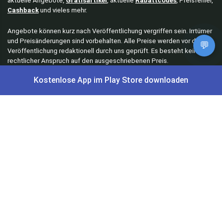
aktuelle Angebote,
Gratisartikel
, aktuelle
Rabattcodes
, Preisfehler,
Cashback
und vieles mehr.
Angebote können kurz nach Veröffentlichung vergriffen sein. Irrtümer
und Preisänderungen sind vorbehalten. Alle Preise werden vor der
💬
Veröffentlichung redaktionell durch uns geprüft. Es besteht kein
rechtlicher Anspruch auf den ausgeschriebenen Preis.
Kostenlose App im Play Store downloaden
Schnäppchen & Angebote
Alle Schnäppchen
Lidl Sonderverkauf
Amazon Spar-Abo
Amazon Angebote