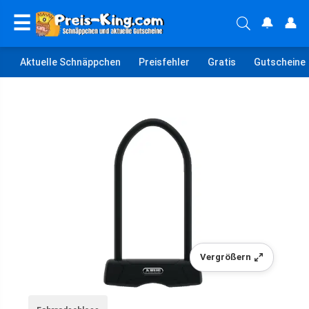
☰
🔔
👤
Aktuelle Schnäppchen
Preisfehler
Gratis
Gutscheine
Vergrößern