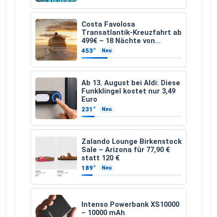
Costa Favolosa
Transatlantik-Kreuzfahrt ab
499€ – 18 Nächte von
Hamburg nach Guadeloupe
453°
Neu
Ab 13. August bei Aldi: Diese
Funkklingel kostet nur 3,49
Euro
231°
Neu
Zalando Lounge Birkenstock
Sale – Arizona für 77,90 €
statt 120 €
189°
Neu
Intenso Powerbank XS10000
– 10000 mAh