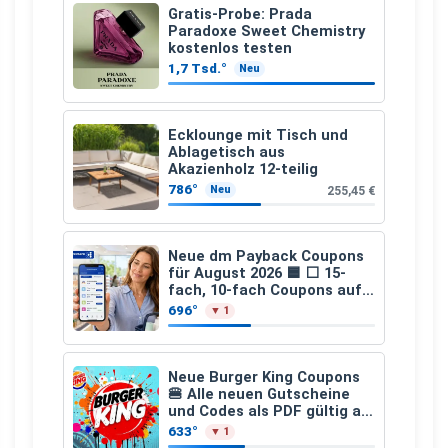
Gratis-Probe: Prada
Paradoxe Sweet Chemistry
kostenlos testen
1,7 Tsd.°
Neu
Ecklounge mit Tisch und
Ablagetisch aus
Akazienholz 12-teilig
786°
255,45 €
Neu
Neue dm Payback Coupons
für August 2026 🟦 ⬜ 15-
fach, 10-fach Coupons auf
den gesamten Einkauf ab 2
696°
▼ 1
€
Neue Burger King Coupons
🍔 Alle neuen Gutscheine
und Codes als PDF gültig ab
25.07.2026 bis 04.09.2026
633°
▼ 1