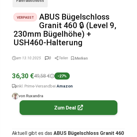
Fahrradschloss
ABUS Bügelschloss
VERPASST
Granit 460 🔒 (Level 9,
230mm Bügelhöhe) +
USH460-Halterung
am 13.10.2025
0
Teilen
36,30 €
49,58 €
-27%
inkl. Prime-Versand
bei
Amazon
von Ruxandra
Zum Deal
Aktuell gibt es das
ABUS Bügelschloss Granit 460