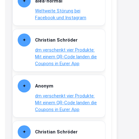
alea-normai
21:27
Weltweite Störung bei
↩
Facebook und Instagram
Joachim
Gratis medizinische Zahncreme
Christian Schröder
www.meineapotheke.de/
dm verschenkt vier Produkte:
2:19
Mit einem QR-Code landen die
↩
Coupons in Eurer App
Joachim
Gratis Lindani Lineal
Anonym
www.linda.de/vorteile/coupons/...
dm verschenkt vier Produkte:
2:21
Mit einem QR-Code landen die
↩
Coupons in Eurer App
Joachim
Gratis Hitzewarn-Aufkleber /
Christian Schröder
verfärbt sich ab 28 Grad /siehe