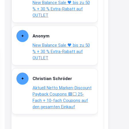
New Balance Sale 🖤 bis zu 50
Text weiter unten
% + 30 % Extra-Rabatt auf
shop.bioeg.de/aufkleber-
OUTLET
achtun...
2:24
Anonym
↩
New Balance Sale 🖤 bis zu 50
Joachim
% + 30 % Extra-Rabatt auf
OUTLET
Gratis personalisierte 7-Tage
Ration Micronährstoffe/ Vitamine
www.dunatura.com/free-trial...
Christian Schröder
2:28
Aktuell Netto Marken-Discount
↩
Payback Coupons 🟦⬜ 25-
Fach + 10-fach Coupons auf
Joachim
den gesamten Einkauf
Gratis 11 versch. Orthomol
Proben
www.orthomol.com/de-
de/service...