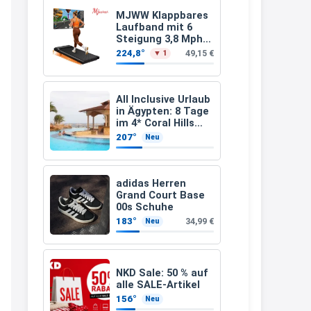
Leinsamen &
Apfelfaser)
müsste schon stornieren und
MJWW Klappbares
Laufband mit 6
nochmal bestellen, da man
Steigung 3,8 Mph/6
Km/h Walking
Rabattcodes oder auch
224,8°
49,15 €
▼ 1
Geschenkgutscheine im
Warenkorb oder an der Kasse
All Inclusive Urlaub
VOR dem Kauf einlösen kann.
in Ägypten: 8 Tage
im 4* Coral Hills
17:06
Resort Marsa Alam
207°
Neu
inkl. Flüge ab 299 €
↩
p.P.
Kerstin
adidas Herren
Grand Court Base
Och siche den Gutschein
00s Schuhe
fürmeggelebaguetts
183°
34,99 €
Neu
21:36
↩
NKD Sale: 50 % auf
Kerstin
alle SALE-Artikel
156°
Neu
Meggle bagett Gutschein code