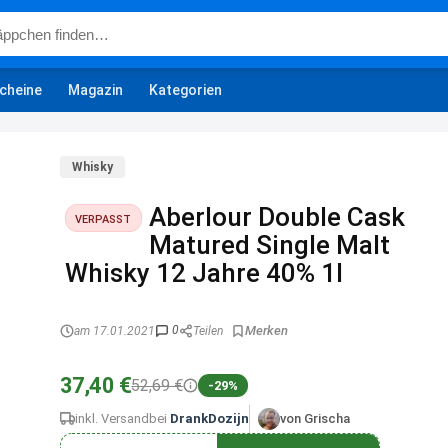
cheine
Magazin
Kategorien
Whisky
Aberlour Double Cask
VERPASST
Matured Single Malt
Whisky 12 Jahre 40% 1l
0
am 17.01.2021
Teilen
37,40 €
52,69 €
-29%
inkl. Versand
bei
DrankDozijn
von Grischa