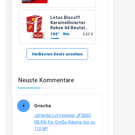
21:37
↩
Lotus Biscoff
Karamellisierter
Kerstin
Kekse 64 Beutel
(992g)
156°
5,22 €
Neu
Bei EDEKA
21:37
↩
Heißesten Deals ansehen
Joachim
Haribo Roadshow / 100 Orte / ab
Neuste Kommentare
29.07
www.haribo.com/de-
de/aktuelles...
13:04
Grischa
↩
Jafända Luftreiniger JF260S
Joachim
WLAN für Große Räume bis zu
110 M²
Ab diesem Jahr gibt es keine