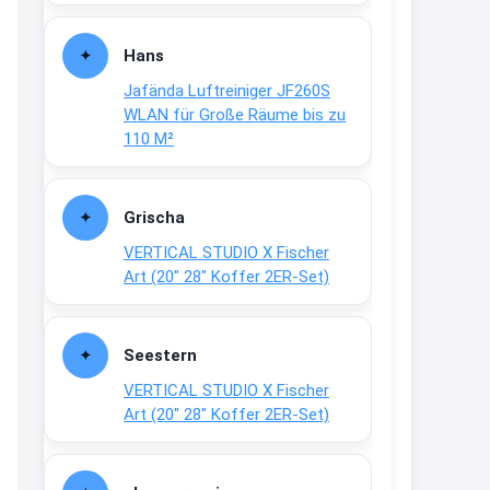
Fielmann-Blinkis mehr / wurde
dauerhaft eingestellt
Hans
www.fielmann-
Jafända Luftreiniger JF260S
group.com/blinkis...
WLAN für Große Räume bis zu
13:44
110 M²
↩
Christian Schröder
Grischa
@Joachim Moin Joachim, schön
VERTICAL STUDIO X Fischer
dich zu sehen, alles gut?
Art (20″ 28″ Koffer 2ER-Set)
15:01
↩
Seestern
Joachim
VERTICAL STUDIO X Fischer
An 01.08. / Sensodyne Rabatt 3€
Art (20″ 28″ Koffer 2ER-Set)
/ max. 15.000
www.erlebe-
haleon.de/#aktuelle...