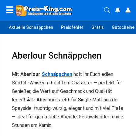
☰
🔔
👤
Aktuelle Schnäppchen
Preisfehler
Gratis
Gutscheine
Aberlour Schnäppchen
Mit
Aberlour
Schnäppchen
holt Ihr Euch edlen
Scotch-Whisky mit echtem Charakter — perfekt für
Genießer, die Wert auf Geschmack und Qualität
legen! 🥃✨
Aberlour
steht für Single Malt aus der
Speyside: fruchtig-würzig, elegant und mit viel Tiefe
— ideal für gemütliche Abende, Festivals oder ruhige
Stunden am Kamin.