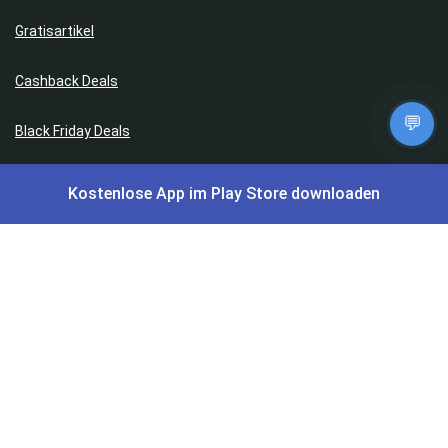
Gratisartikel
Cashback Deals
💬
Black Friday Deals
Singles Day Deals
Kostenlose App im Play Store downloaden
Prime Day Deals
Datenschutz & Service
Kontakt
Impressum