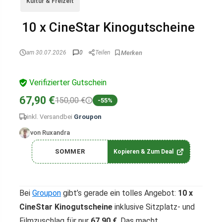
Kultur & Freizeit
10 x CineStar Kinogutscheine
am 30.07.2026
0
Teilen
Verifizierter Gutschein
67,90 €
150,00 €
-55%
inkl. Versand
bei
Groupon
von Ruxandra
SOMMER
Kopieren & Zum Deal
Bei
Groupon
gibt’s gerade ein tolles Angebot:
10 x
CineStar Kinogutscheine
inklusive Sitzplatz- und
Filmzuschlag für nur
67,90 €
. Das macht