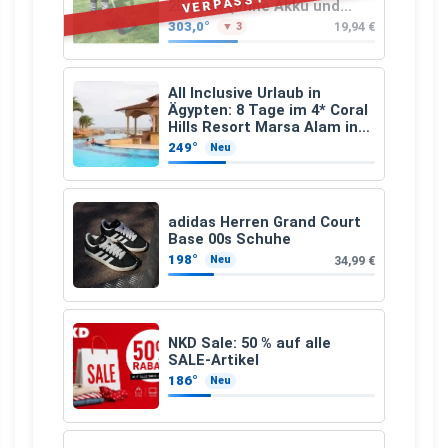
VERPASST
20-Li A1 (ohne Akku und
Ladegerät)
303,0°
19,94 €
▼ 3
All Inclusive Urlaub in
Ägypten: 8 Tage im 4* Coral
Hills Resort Marsa Alam inkl.
Flüge ab 299 € p.P.
249°
Neu
adidas Herren Grand Court
Base 00s Schuhe
198°
34,99 €
Neu
NKD Sale: 50 % auf alle
SALE-Artikel
186°
Neu