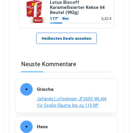
Lotus Biscoff
Karamellisierter Kekse 64
Beutel (992g)
177°
5,22 €
Neu
Heißesten Deals ansehen
Neuste Kommentare
Grischa
Jafända Luftreiniger JF260S WLAN
für Große Räume bis zu 110 M²
Hans