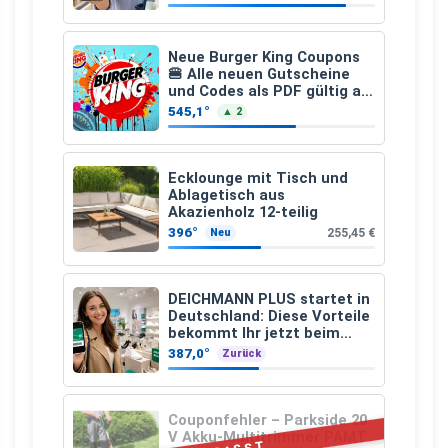
€
Neue Burger King Coupons
🍔 Alle neuen Gutscheine
und Codes als PDF gültig ab
25.07.2026 bis 04.09.2026
545,1°
▲ 2
Ecklounge mit Tisch und
Ablagetisch aus
Akazienholz 12-teilig
396°
255,45 €
Neu
DEICHMANN PLUS startet in
Deutschland: Diese Vorteile
bekommt Ihr jetzt beim
Schuhkauf
387,0°
Zurück
Couponfehler – Parkside 20
V Akku-Multitrimmer PAMT