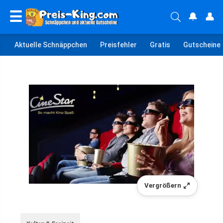
☰
🔔
👤
Aktuelle Schnäppchen
Preisfehler
Gratis
Gutscheine
Vergrößern