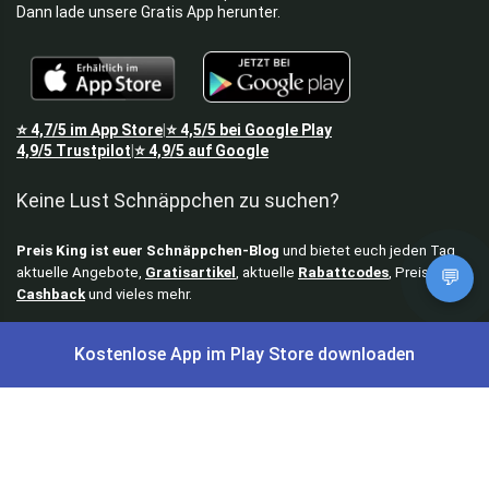
Dann lade unsere Gratis App herunter.
⭐
4,7/5
im App Store
⭐
4,5/5
bei Google Play
|
4,9/5
Trustpilot
⭐
4,9/5
auf Google
|
Keine Lust Schnäppchen zu suchen?
Preis King ist euer Schnäppchen-Blog
und bietet euch jeden Tag
aktuelle Angebote,
Gratisartikel
, aktuelle
Rabattcodes
, Preisfehler,
💬
Cashback
und vieles mehr.
Angebote können kurz nach Veröffentlichung vergriffen sein. Irrtümer
Kostenlose App im Play Store downloaden
und Preisänderungen sind vorbehalten. Alle Preise werden vor der
Veröffentlichung redaktionell durch uns geprüft. Es besteht kein
rechtlicher Anspruch auf den ausgeschriebenen Preis.