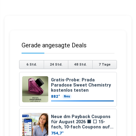
Gerade angesagte Deals
6 Std.
24 Std.
48 Std.
7 Tage
Gratis-Probe: Prada
Paradoxe Sweet Chemistry
kostenlos testen
882°
Neu
Neue dm Payback Coupons
für August 2026 🟦 ⬜ 15-
fach, 10-fach Coupons auf
den gesamten Einkauf ab 2
754,7°