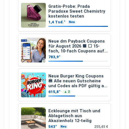
Gratis-Probe: Prada
Paradoxe Sweet Chemistry
kostenlos testen
1,4 Tsd.°
Neu
Neue dm Payback Coupons
für August 2026 🟦 ⬜ 15-
fach, 10-fach Coupons auf
den gesamten Einkauf ab 2
783,9°
€
Neue Burger King Coupons
🍔 Alle neuen Gutscheine
und Codes als PDF gültig ab
25.07.2026 bis 04.09.2026
615,8°
▲ 2
Ecklounge mit Tisch und
Ablagetisch aus
Akazienholz 12-teilig
543°
255,45 €
Neu