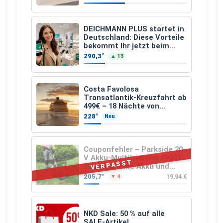
DEICHMANN PLUS startet in
Deutschland: Diese Vorteile
bekommt Ihr jetzt beim
Schuhkauf
290,3°
▲ 13
Costa Favolosa
Transatlantik-Kreuzfahrt ab
499€ – 18 Nächte von
Hamburg nach Guadeloupe
228°
Neu
Couponfehler – Parkside 20
V Akku-Multitrimmer PAMT
VERPASST
20-Li A1 (ohne Akku und
Ladegerät)
205,7°
19,94 €
▼ 4
NKD Sale: 50 % auf alle
SALE-Artikel