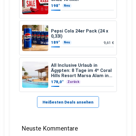
198°
Neu
Pepsi Cola 24er Pack (24 x
0,33l)
189°
9,61 €
Neu
All Inclusive Urlaub in
Ägypten: 8 Tage im 4* Coral
Hills Resort Marsa Alam inkl.
Flüge ab 299 € p.P.
178,0°
Zurück
Heißesten Deals ansehen
Neuste Kommentare