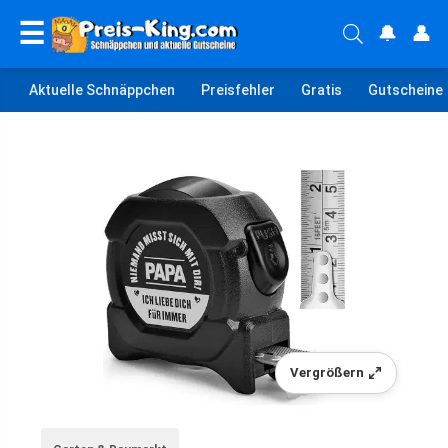
☰
🔔
👤
Aktuelle Schnäppchen
Preisfehler
Gratis
Gutscheine
Vergrößern