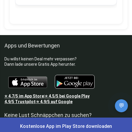
Apps und Bewertungen
Du willst keinen Deal mehr verpassen?
Dann lade unsere Gratis App herunter.
⭐
4,7/5
im App Store
⭐
4,5/5
bei Google Play
|
4,9/5
Trustpilot
⭐
4,9/5
auf Google
|
💬
Keine Lust Schnäppchen zu suchen?
Kostenlose App im Play Store downloaden
Preis King ist euer Schnäppchen-Blog
und bietet euch jeden Tag