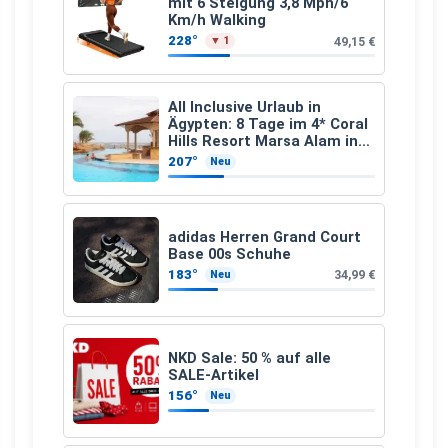
mit 6 Steigung 3,8 Mph/6
Km/h Walking
228°
49,15 €
▼ 1
All Inclusive Urlaub in
Ägypten: 8 Tage im 4* Coral
Hills Resort Marsa Alam inkl.
Flüge ab 299 € p.P.
207°
Neu
adidas Herren Grand Court
Base 00s Schuhe
183°
34,99 €
Neu
NKD Sale: 50 % auf alle
SALE-Artikel
156°
Neu