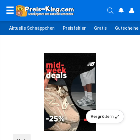
☰
🔔
👤
Aktuelle Schnäppchen
Preisfehler
Gratis
Gutscheine
Vergrößern