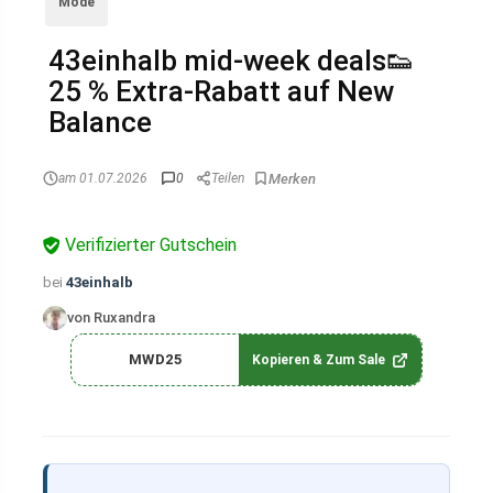
Mode
43einhalb mid-week deals👟
25 % Extra-Rabatt auf New
Balance
am 01.07.2026
0
Teilen
Verifizierter Gutschein
bei
43einhalb
von Ruxandra
MWD25
Kopieren & Zum Sale