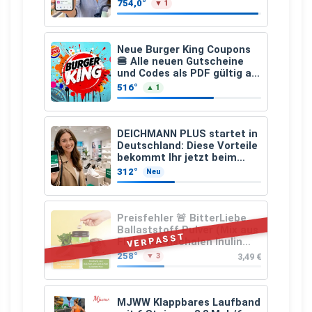
den gesamten Einkauf ab 2
754,0°
▼ 1
€
Neue Burger King Coupons
🍔 Alle neuen Gutscheine
und Codes als PDF gültig ab
25.07.2026 bis 04.09.2026
516°
▲ 1
DEICHMANN PLUS startet in
Deutschland: Diese Vorteile
bekommt Ihr jetzt beim
Schuhkauf
312°
Neu
Preisfehler 🚨 BitterLiebe
Ballaststoff Pulver (Mix aus
VERPASST
Flohsamenschalen Inulin
(Präbiotika) Leinsamen &
258°
3,49 €
▼ 3
Apfelfaser)
MJWW Klappbares Laufband