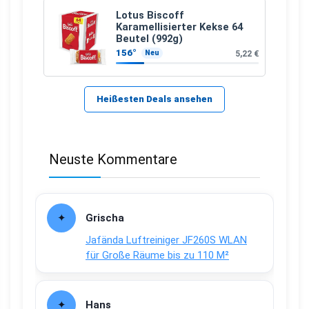
Lotus Biscoff
Karamellisierter Kekse 64
Beutel (992g)
156°
5,22 €
Neu
Heißesten Deals ansehen
Neuste Kommentare
Grischa
Jafända Luftreiniger JF260S WLAN
für Große Räume bis zu 110 M²
Hans