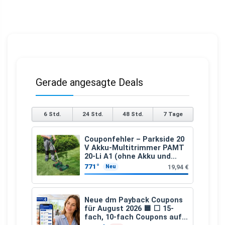
Gerade angesagte Deals
6 Std.
24 Std.
48 Std.
7 Tage
Couponfehler – Parkside 20
V Akku-Multitrimmer PAMT
20-Li A1 (ohne Akku und
Ladegerät)
771°
19,94 €
Neu
Neue dm Payback Coupons
für August 2026 🟦 ⬜ 15-
fach, 10-fach Coupons auf