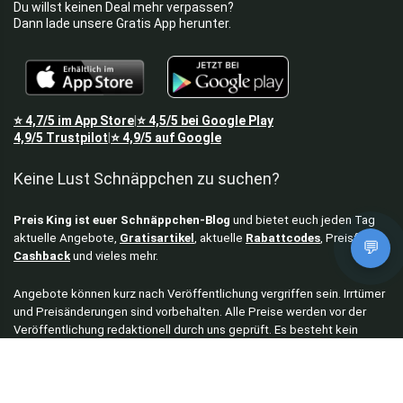
Du willst keinen Deal mehr verpassen?
Dann lade unsere Gratis App herunter.
⭐
4,7/5
im App Store
⭐
4,5/5
bei Google Play
|
4,9/5
Trustpilot
⭐
4,9/5
auf Google
|
Keine Lust Schnäppchen zu suchen?
Preis King ist euer Schnäppchen-Blog
und bietet euch jeden Tag
aktuelle Angebote,
Gratisartikel
, aktuelle
Rabattcodes
, Preisfehler,
💬
Cashback
und vieles mehr.
Angebote können kurz nach Veröffentlichung vergriffen sein. Irrtümer
und Preisänderungen sind vorbehalten. Alle Preise werden vor der
Veröffentlichung redaktionell durch uns geprüft. Es besteht kein
rechtlicher Anspruch auf den ausgeschriebenen Preis.