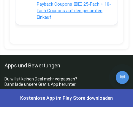
Payback Coupons 🟦⬜ 25-Fach + 10-
fach Coupons auf den gesamten
Einkauf
Apps und Bewertungen
💬
Du willst keinen Deal mehr verpassen?
Dann lade unsere Gratis App herunter.
Kostenlose App im Play Store downloaden
⭐
4,7/5
im App Store
⭐
4,5/5
bei Google Play
|
4,9/5
Trustpilot
⭐
4,9/5
auf Google
|