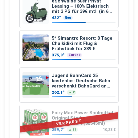
eSchwalbe 50er Privat
Leasing – 100% Elektrisch
mit 3 PS für 39€ mtl. (in 6
schicken Farben LF: 0.43, 36
432°
Neu
Monate, Bereitstellung:
159,00 €, 2.500 km/Jahr)
5* Simantro Resort: 8 Tage
Chalkidiki mit Flug &
Frühstück für 389 €
375,9°
Zurück
Jugend BahnCard 25
kostenlos: Deutsche Bahn
verschenkt BahnCard an
Kinder und Jugendliche
262,1°
▲ 2
Fairy Max Power Spülmittel
Original Starke
VERPASST
Fettlösekraft (8x545ml)
259,7°
10,23 €
▲ 11