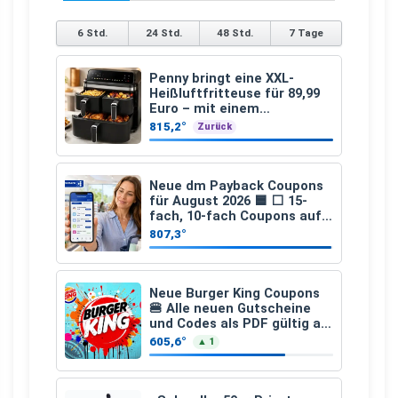
6 Std.
24 Std.
48 Std.
7 Tage
Penny bringt eine XXL-
Heißluftfritteuse für 89,99
Euro – mit einem
besonderen Vorteil
815,2°
Zurück
Neue dm Payback Coupons
für August 2026 🟦 ⬜ 15-
fach, 10-fach Coupons auf
den gesamten Einkauf ab 2
807,3°
€
Neue Burger King Coupons
🍔 Alle neuen Gutscheine
und Codes als PDF gültig ab
25.07.2026 bis 04.09.2026
605,6°
▲ 1