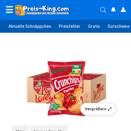
☰
🔔
👤
Aktuelle Schnäppchen
Preisfehler
Gratis
Gutscheine
Vergrößern