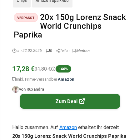
Chips
Amazon Spar-Abo
20x 150g Lorenz Snack
VERPASST
World Crunchips
Paprika
am 22.02.2025
0
Teilen
17,28 €
31,80 €
-46%
inkl. Prime-Versand
bei
Amazon
von Ruxandra
Zum Deal
Hallo zusammen. Auf
Amazon
erhaltet ihr derzeit
20x 150g Lorenz Snack World Crunchips Paprika