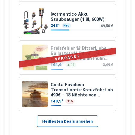
Ivormentico Akku
Staubsauger (1.8l, 600W)
243°
69,50 €
Neu
Preisfehler 🚨 BitterLiebe
Ballaststoff Pulver (Mix aus
VERPASST
Flohsamenschalen Inulin
(Präbiotika) Leinsamen &
164,6°
3,49 €
▲ 11
Apfelfaser)
Costa Favolosa
Transatlantik-Kreuzfahrt ab
499€ – 18 Nächte von
Hamburg nach Guadeloupe
140,5°
▼ 5
Heißesten Deals ansehen