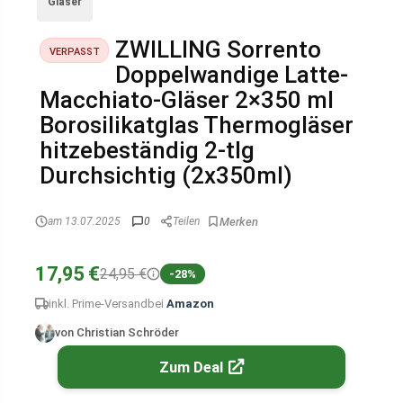
Gläser
ZWILLING Sorrento
VERPASST
Doppelwandige Latte-
Macchiato-Gläser 2×350 ml
Borosilikatglas Thermogläser
hitzebeständig 2-tlg
Durchsichtig (2x350ml)
am 13.07.2025
0
Teilen
17,95 €
24,95 €
-28%
inkl. Prime-Versand
bei
Amazon
von Christian Schröder
Zum Deal