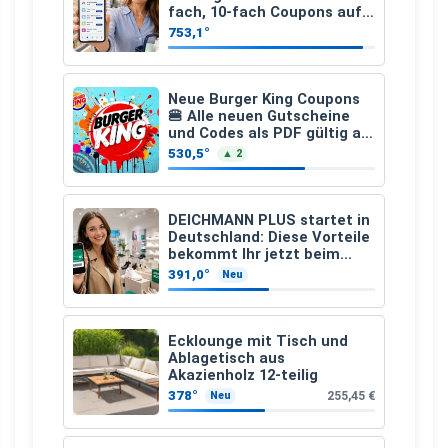
fach, 10-fach Coupons auf
den gesamten Einkauf ab 2
753,1°
€
Neue Burger King Coupons
🍔 Alle neuen Gutscheine
und Codes als PDF gültig ab
25.07.2026 bis 04.09.2026
530,5°
▲ 2
DEICHMANN PLUS startet in
Deutschland: Diese Vorteile
bekommt Ihr jetzt beim
Schuhkauf
391,0°
Neu
Ecklounge mit Tisch und
Ablagetisch aus
Akazienholz 12-teilig
378°
255,45 €
Neu