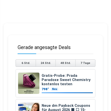
Gerade angesagte Deals
6 Std.
24 Std.
48 Std.
7 Tage
Gratis-Probe: Prada
Paradoxe Sweet Chemistry
kostenlos testen
798°
Neu
Neue dm Payback Coupons
für August 2026 🟦 ⬜ 15-