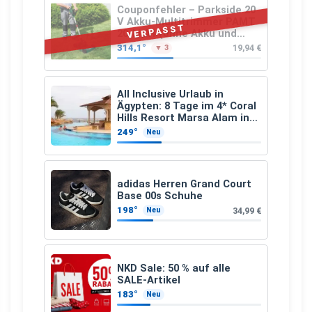
Couponfehler – Parkside 20
V Akku-Multitrimmer PAMT
VERPASST
20-Li A1 (ohne Akku und
Ladegerät)
314,1°
19,94 €
▼ 3
All Inclusive Urlaub in
Ägypten: 8 Tage im 4* Coral
Hills Resort Marsa Alam inkl.
Flüge ab 299 € p.P.
249°
Neu
adidas Herren Grand Court
Base 00s Schuhe
198°
34,99 €
Neu
NKD Sale: 50 % auf alle
SALE-Artikel
183°
Neu