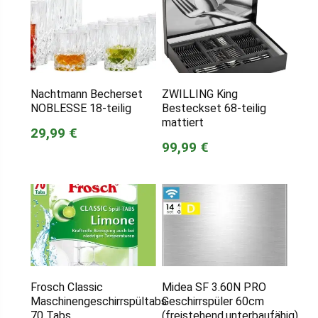
Nachtmann Becherset
ZWILLING King
NOBLESSE 18-teilig
Besteckset 68-teilig
mattiert
29,99 €
99,99 €
Frosch Classic
Midea SF 3.60N PRO
Maschinengeschirrspültabs
Geschirrspüler 60cm
70 Tabs
(freistehend,unterbaufähig)