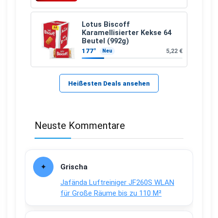
Lotus Biscoff
Karamellisierter Kekse 64
Beutel (992g)
177°
5,22 €
Neu
Heißesten Deals ansehen
Neuste Kommentare
Grischa
Jafända Luftreiniger JF260S WLAN
für Große Räume bis zu 110 M²