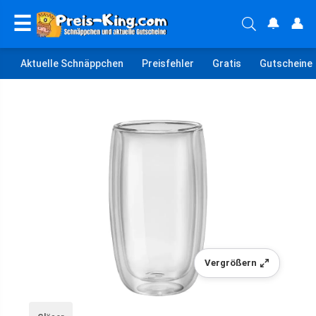
☰
🔔
👤
Aktuelle Schnäppchen
Preisfehler
Gratis
Gutscheine
Vergrößern