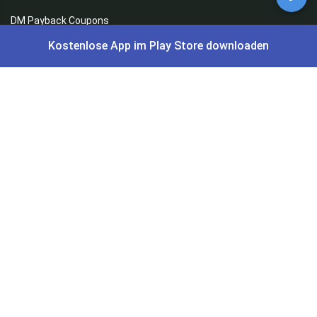
DM Payback Coupons
Kostenlose App im Play Store downloaden
Aral Payback Coupons
Edeka Payback Coupon
Burger King Gutscheine
Preisfehler, Gratisartikel, Cashback & Events
Preisfehler aktuell
Gratisartikel
Cashback Deals