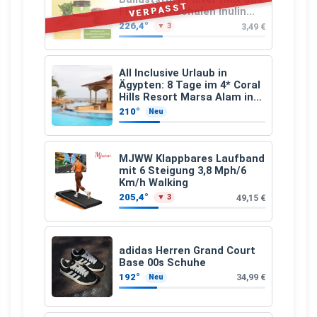
VERPASST
Flohsamenschalen Inulin
(Präbiotika) Leinsamen &
226,4°
3,49 €
▼ 3
Apfelfaser)
All Inclusive Urlaub in
Ägypten: 8 Tage im 4* Coral
Hills Resort Marsa Alam inkl.
Flüge ab 299 € p.P.
210°
Neu
MJWW Klappbares Laufband
mit 6 Steigung 3,8 Mph/6
Km/h Walking
205,4°
49,15 €
▼ 3
adidas Herren Grand Court
Base 00s Schuhe
192°
34,99 €
Neu