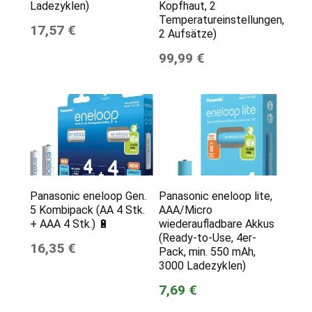
Ladezyklen)
Kopfhaut, 2
Temperatureinstellungen,
17,57 €
2 Aufsätze)
99,99 €
Panasonic eneloop Gen.
Panasonic eneloop lite,
5 Kombipack (AA 4 Stk.
AAA/Micro
+ AAA 4 Stk.) 🔋
wiederaufladbare Akkus
(Ready-to-Use, 4er-
16,35 €
Pack, min. 550 mAh,
3000 Ladezyklen)
7,69 €