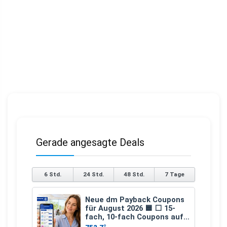
Gerade angesagte Deals
6 Std.
24 Std.
48 Std.
7 Tage
Neue dm Payback Coupons
für August 2026 🟦 ⬜ 15-
fach, 10-fach Coupons auf
den gesamten Einkauf ab 2