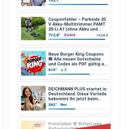
752,7°
€
Couponfehler – Parkside 20
V Akku-Multitrimmer PAMT
20-Li A1 (ohne Akku und
Ladegerät)
712,8°
19,94 €
Zurück
Neue Burger King Coupons
🍔 Alle neuen Gutscheine
und Codes als PDF gültig ab
25.07.2026 bis 04.09.2026
519°
▲ 2
DEICHMANN PLUS startet in
Deutschland: Diese Vorteile
bekommt Ihr jetzt beim
Schuhkauf
342°
Neu
Preisfehler 🚨 BitterLiebe
Ballaststoff Pulver (Mix aus