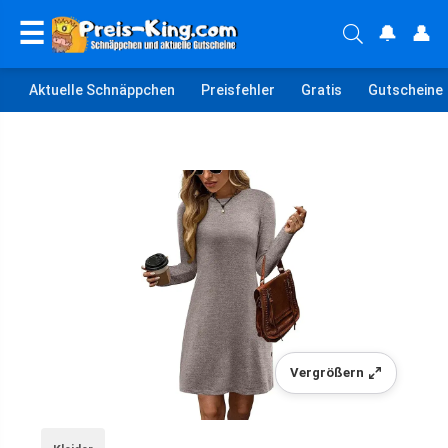
☰
🔔
👤
Aktuelle Schnäppchen
Preisfehler
Gratis
Gutscheine
Vergrößern