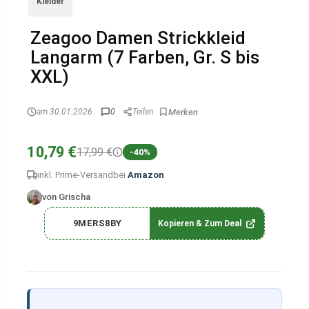
Kleider
Zeagoo Damen Strickkleid
Langarm (7 Farben, Gr. S bis
XXL)
am 30.01.2026
0
Teilen
10,79 €
17,99 €
-40%
inkl. Prime-Versand
bei
Amazon
von Grischa
9MERS8BY
Kopieren & Zum Deal