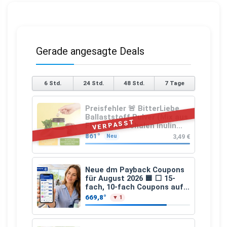
Gerade angesagte Deals
6 Std.
24 Std.
48 Std.
7 Tage
Preisfehler 🚨 BitterLiebe
Ballaststoff Pulver (Mix aus
VERPASST
Flohsamenschalen Inulin
(Präbiotika) Leinsamen &
861°
3,49 €
Neu
Apfelfaser)
Neue dm Payback Coupons
für August 2026 🟦 ⬜ 15-
fach, 10-fach Coupons auf
den gesamten Einkauf ab 2
669,8°
▼ 1
€