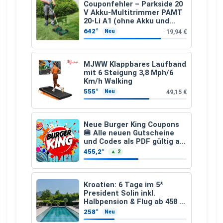
Couponfehler – Parkside 20
V Akku-Multitrimmer PAMT
20-Li A1 (ohne Akku und
Ladegerät)
642°
19,94 €
Neu
MJWW Klappbares Laufband
mit 6 Steigung 3,8 Mph/6
Km/h Walking
555°
49,15 €
Neu
Neue Burger King Coupons
🍔 Alle neuen Gutscheine
und Codes als PDF gültig ab
25.07.2026 bis 04.09.2026
455,2°
▲ 2
Kroatien: 6 Tage im 5*
President Solin inkl.
Halbpension & Flug ab 458 €
pro Person
258°
Neu