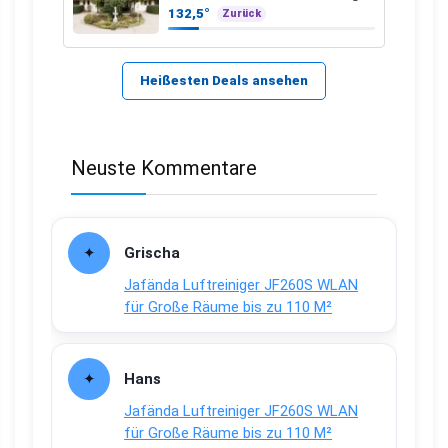
mit Wellness
132,5°
Zurück
Heißesten Deals ansehen
Neuste Kommentare
Grischa
Jafända Luftreiniger JF260S WLAN
für Große Räume bis zu 110 M²
Hans
Jafända Luftreiniger JF260S WLAN
für Große Räume bis zu 110 M²