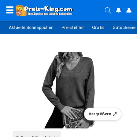
☰
🔔
👤
Aktuelle Schnäppchen
Preisfehler
Gratis
Gutscheine
Vergrößern