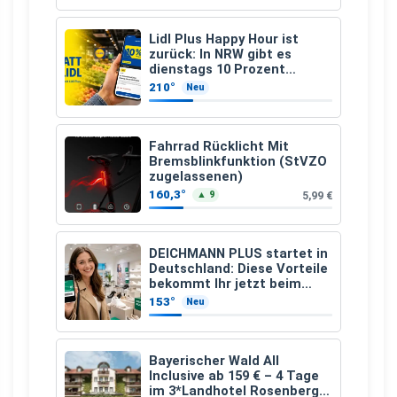
Lidl Plus Happy Hour ist
zurück: In NRW gibt es
dienstags 10 Prozent
Rabatt
210°
Neu
Fahrrad Rücklicht Mit
Bremsblinkfunktion (StVZO
zugelassenen)
160,3°
5,99 €
▲ 9
DEICHMANN PLUS startet in
Deutschland: Diese Vorteile
bekommt Ihr jetzt beim
Schuhkauf
153°
Neu
Bayerischer Wald All
Inclusive ab 159 € – 4 Tage
im 3*Landhotel Rosenberger