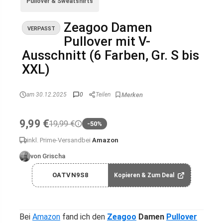
Pullover & Sweatshirts
Zeagoo Damen
VERPASST
Pullover mit V-
Ausschnitt (6 Farben, Gr. S bis
XXL)
am 30.12.2025
0
Teilen
9,99 €
19,99 €
-50%
inkl. Prime-Versand
bei
Amazon
von Grischa
OATVN9S8
Kopieren & Zum Deal
Bei
Amazon
fand ich den
Zeagoo
Damen
Pullover