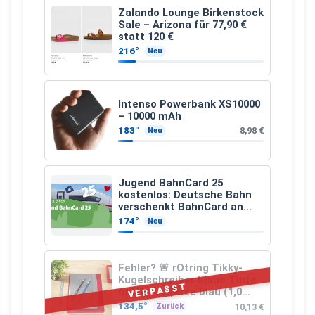
Zalando Lounge Birkenstock
Sale – Arizona für 77,90 €
statt 120 €
216°
Neu
Intenso Powerbank XS10000
– 10000 mAh
183°
8,98 €
Neu
Jugend BahnCard 25
kostenlos: Deutsche Bahn
verschenkt BahnCard an
Kinder und Jugendliche
174°
Neu
Fehler? 🚨 rOtring Tikky-
Kugelschreiber blaue Tinte
VERPASST
mittlere Spitze blau (1,0
mm – 12 Stück)
134,5°
10,13 €
Zurück