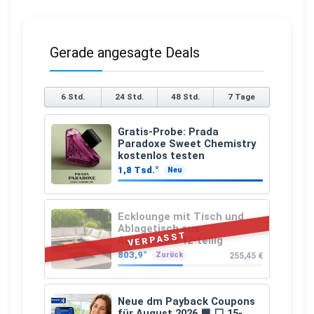
Gerade angesagte Deals
6 Std.
24 Std.
48 Std.
7 Tage
Gratis-Probe: Prada
Paradoxe Sweet Chemistry
kostenlos testen
1,8 Tsd.°
Neu
Ecklounge mit Tisch und
Ablagetisch aus
VERPASST
Akazienholz 12-teilig
803,9°
255,45 €
Zurück
Neue dm Payback Coupons
für August 2026 🟦 ⬜ 15-