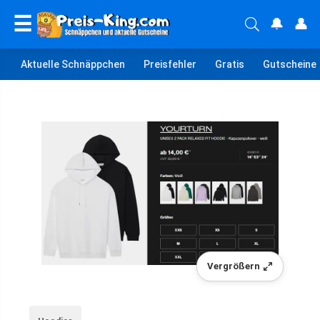
☰
🔔
👤
Aktuelle Schnäppchen
Preisfehler
Gratis
Gutscheine
Vergrößern