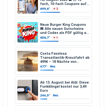
fach, 10-fach Coupons auf
den gesamten Einkauf ab 2
699,6°
▼ 2
€
Neue Burger King Coupons
🍔 Alle neuen Gutscheine
und Codes als PDF gültig ab
25.07.2026 bis 04.09.2026
656,7°
▼ 1
Costa Favolosa
Transatlantik-Kreuzfahrt ab
499€ – 18 Nächte von
Hamburg nach Guadeloupe
477°
Neu
Ab 13. August bei Aldi: Diese
Funkklingel kostet nur 3,49
Euro
244,9°
Neu