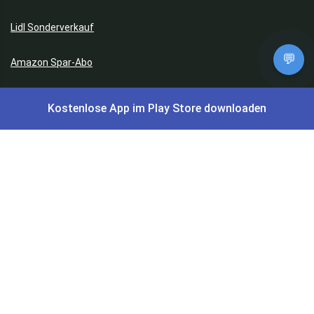
Lidl Sonderverkauf
💬
Amazon Spar-Abo
Amazon Angebote
Kostenlose App im Play Store downloaden
AOK Gratisgeschenke
Gutscheine, Coupons & Payback
Coupons & Gutscheine
DM Payback Coupons
Aral Payback Coupons