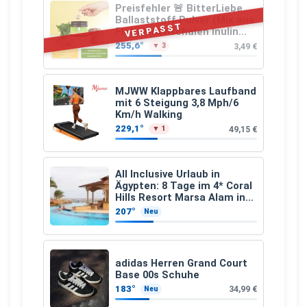
Preisfehler 🚨 BitterLiebe
Ballaststoff Pulver (Mix aus
VERPASST
Flohsamenschalen Inulin
(Präbiotika) Leinsamen &
255,6°
3,49 €
▼ 3
Apfelfaser)
MJWW Klappbares Laufband
mit 6 Steigung 3,8 Mph/6
Km/h Walking
229,1°
49,15 €
▼ 1
All Inclusive Urlaub in
Ägypten: 8 Tage im 4* Coral
Hills Resort Marsa Alam inkl.
Flüge ab 299 € p.P.
207°
Neu
adidas Herren Grand Court
Base 00s Schuhe
183°
34,99 €
Neu