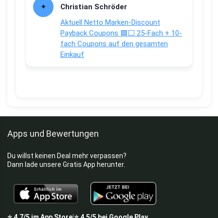
Christian Schröder
Aktuell Netto Marken-Discount
Payback Coupons 🟦⬜ 25-Fach + 10-
fach Coupons auf den gesamten
Einkauf
Apps und Bewertungen
Du willst keinen Deal mehr verpassen?
Dann lade unsere Gratis App herunter.
⭐
4,7/5
im App Store
⭐
4,5/5
bei Google Play
|