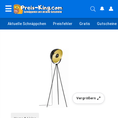
☰
🔔
👤
Aktuelle Schnäppchen
Preisfehler
Gratis
Gutscheine
Vergrößern