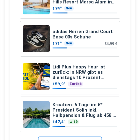
Hills Resort Marsa Alam inkl.
Flüge ab 299 € p.P.
174°
Neu
adidas Herren Grand Court
Base 00s Schuhe
171°
34,99 €
Neu
Lidl Plus Happy Hour ist
zurück: In NRW gibt es
dienstags 10 Prozent
Rabatt
159,9°
Zurück
Kroatien: 6 Tage im 5*
President Solin inkl.
Halbpension & Flug ab 458 €
pro Person
147,4°
▲ 10