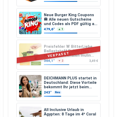
Neue Burger King Coupons
🍔 Alle neuen Gutscheine
und Codes als PDF gültig ab
25.07.2026 bis 04.09.2026
479,6°
▲ 1
Preisfehler 🚨 BitterLiebe
Ballaststoff Pulver (Mix aus
VERPASST
Flohsamenschalen Inulin
(Präbiotika) Leinsamen &
364,1°
3,49 €
▼ 2
Apfelfaser)
DEICHMANN PLUS startet in
Deutschland: Diese Vorteile
bekommt Ihr jetzt beim
Schuhkauf
243°
Neu
All Inclusive Urlaub in
Ägypten: 8 Tage im 4* Coral