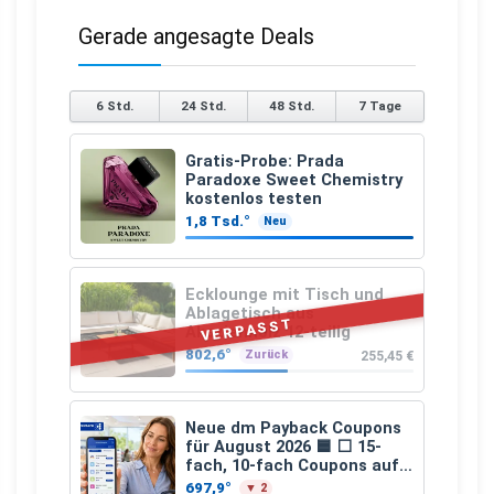
Gerade angesagte Deals
6 Std.
24 Std.
48 Std.
7 Tage
Gratis-Probe: Prada
Paradoxe Sweet Chemistry
kostenlos testen
1,8 Tsd.°
Neu
Ecklounge mit Tisch und
Ablagetisch aus
VERPASST
Akazienholz 12-teilig
802,6°
255,45 €
Zurück
Neue dm Payback Coupons
für August 2026 🟦 ⬜ 15-
fach, 10-fach Coupons auf
den gesamten Einkauf ab 2
697,9°
▼ 2