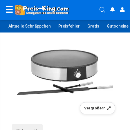
☰
🔔
👤
Aktuelle Schnäppchen
Preisfehler
Gratis
Gutscheine
Vergrößern