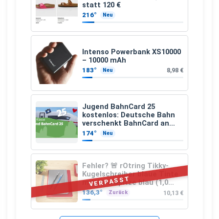
statt 120 €
216°
Neu
Intenso Powerbank XS10000
– 10000 mAh
183°
8,98 €
Neu
Jugend BahnCard 25
kostenlos: Deutsche Bahn
verschenkt BahnCard an
Kinder und Jugendliche
174°
Neu
Fehler? 🚨 rOtring Tikky-
Kugelschreiber blaue Tinte
VERPASST
mittlere Spitze blau (1,0
mm – 12 Stück)
136,3°
10,13 €
Zurück