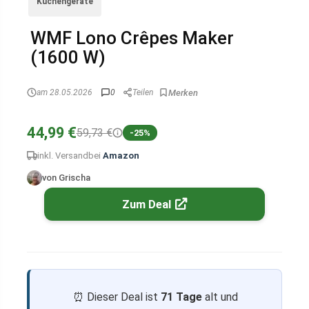
Küchengeräte
WMF Lono Crêpes Maker
(1600 W)
am 28.05.2026
0
Teilen
44,99 €
59,73 €
-25%
inkl. Versand
bei
Amazon
von Grischa
Zum Deal
⏰ Dieser Deal ist
71 Tage
alt und