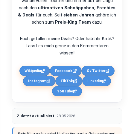
wundervollen Tochter und immer auf der Jagd
nach den
ultimativen Schnäppchen, Freebies
& Deals
für euch. Seit
sieben Jahren
gehöre ich
schon zum
Preis-King Team
dazu.
Euch gefallen meine Deals? Oder habt ihr Kritik?
Lasst es mich gerne in den Kommentaren
wissen!
Wikipedia
Facebook
X / Twitter
Instagram
TikTok
LinkedIn
YouTube
Zuletzt aktualisiert:
28.05.2026
Preis-King recherchiert täglich Angebote, Gutscheine und