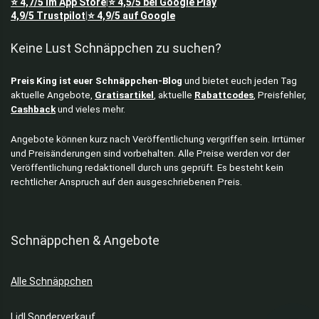
⭐
4,7/5
im App Store
⭐
4,5/5
bei Google Play
|
4,9/5
Trustpilot
⭐
4,9/5
auf Google
|
Keine Lust Schnäppchen zu suchen?
Preis King ist euer Schnäppchen-Blog
und bietet euch jeden Tag
aktuelle Angebote,
Gratisartikel
, aktuelle
Rabattcodes
, Preisfehler,
Cashback
und vieles mehr.
Angebote können kurz nach Veröffentlichung vergriffen sein. Irrtümer
und Preisänderungen sind vorbehalten. Alle Preise werden vor der
Veröffentlichung redaktionell durch uns geprüft. Es besteht kein
rechtlicher Anspruch auf den ausgeschriebenen Preis.
Schnäppchen & Angebote
Alle Schnäppchen
Lidl Sonderverkauf