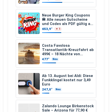
€
Neue Burger King Coupons
🍔 Alle neuen Gutscheine
und Codes als PDF gültig ab
25.07.2026 bis 04.09.2026
653,9°
▼ 1
Costa Favolosa
Transatlantik-Kreuzfahrt ab
499€ – 18 Nächte von
Hamburg nach Guadeloupe
477°
Neu
Ab 13. August bei Aldi: Diese
Funkklingel kostet nur 3,49
Euro
247,0°
Neu
Zalando Lounge Birkenstock
Sale – Arizona für 77,90 €