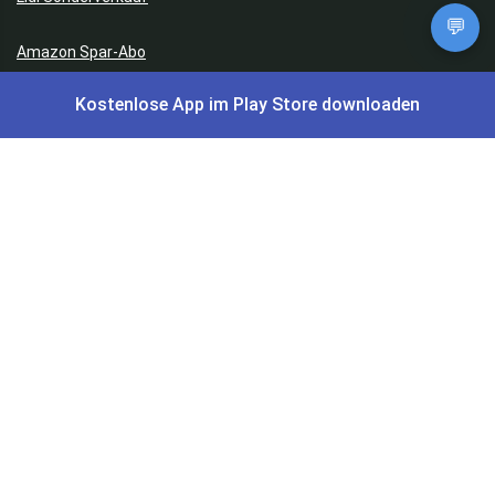
💬
Amazon Spar-Abo
Kostenlose App im Play Store downloaden
Amazon Angebote
AOK Gratisgeschenke
Gutscheine, Coupons & Payback
Coupons & Gutscheine
DM Payback Coupons
Aral Payback Coupons
Edeka Payback Coupon