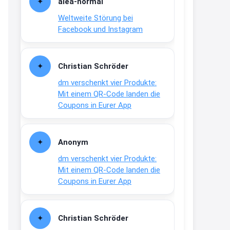
alea-normai
21:27
Weltweite Störung bei
↩
Facebook und Instagram
Joachim
Gratis medizinische Zahncreme
Christian Schröder
www.meineapotheke.de/
dm verschenkt vier Produkte:
2:19
Mit einem QR-Code landen die
↩
Coupons in Eurer App
Joachim
Gratis Lindani Lineal
Anonym
www.linda.de/vorteile/coupons/...
dm verschenkt vier Produkte:
2:21
Mit einem QR-Code landen die
↩
Coupons in Eurer App
Joachim
Gratis Hitzewarn-Aufkleber /
Christian Schröder
verfärbt sich ab 28 Grad /siehe