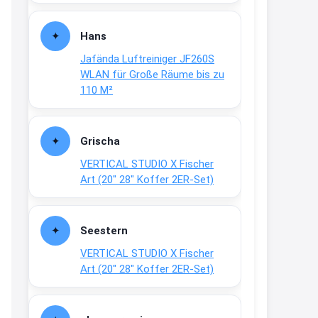
Fielmann-Blinkis mehr / wurde
dauerhaft eingestellt
Hans
www.fielmann-
Jafända Luftreiniger JF260S
group.com/blinkis...
WLAN für Große Räume bis zu
13:44
110 M²
↩
Christian Schröder
Grischa
@Joachim Moin Joachim, schön
VERTICAL STUDIO X Fischer
dich zu sehen, alles gut?
Art (20″ 28″ Koffer 2ER-Set)
15:01
↩
Seestern
Joachim
VERTICAL STUDIO X Fischer
An 01.08. / Sensodyne Rabatt 3€
Art (20″ 28″ Koffer 2ER-Set)
/ max. 15.000
www.erlebe-
haleon.de/#aktuelle...