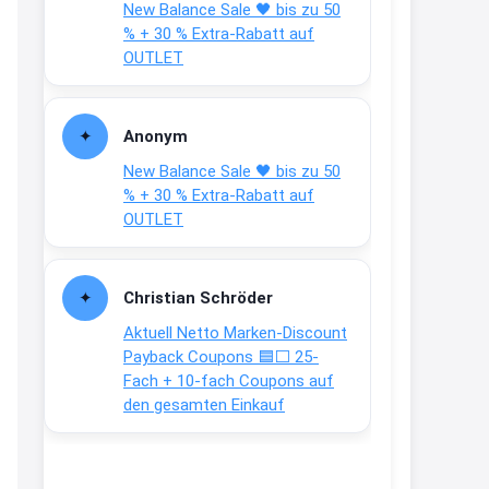
New Balance Sale 🖤 bis zu 50
Text weiter unten
% + 30 % Extra-Rabatt auf
shop.bioeg.de/aufkleber-
OUTLET
achtun...
2:24
Anonym
↩
New Balance Sale 🖤 bis zu 50
Joachim
% + 30 % Extra-Rabatt auf
OUTLET
Gratis personalisierte 7-Tage
Ration Micronährstoffe/ Vitamine
www.dunatura.com/free-trial...
Christian Schröder
2:28
Aktuell Netto Marken-Discount
↩
Payback Coupons 🟦⬜ 25-
Fach + 10-fach Coupons auf
Joachim
den gesamten Einkauf
Gratis 11 versch. Orthomol
Proben
www.orthomol.com/de-
de/service...