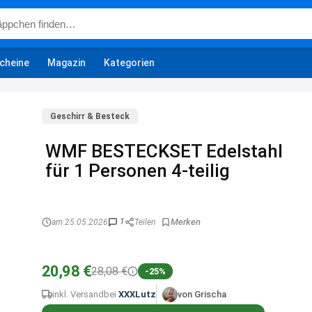
cheine
Magazin
Kategorien
Geschirr & Besteck
WMF BESTECKSET Edelstahl
für 1 Personen 4-teilig
1
am 25.05.2026
Teilen
20,98 €
28,08 €
-25%
inkl. Versand
bei
XXXLutz
von Grischa