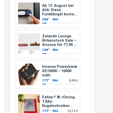
müsste schon stornieren und
Ab 13. August bei
Aldi: Diese
nochmal bestellen, da man
Funkklingel kostet
nur 3,49 Euro
Rabattcodes oder auch
234°
Neu
Geschenkgutscheine im
Warenkorb oder an der Kasse
Zalando Lounge
VOR dem Kauf einlösen kann.
Birkenstock Sale –
Arizona für 77,90 €
17:06
statt 120 €
189°
Neu
↩
Kerstin
Intenso Powerbank
XS10000 – 10000
Och siche den Gutschein
mAh
fürmeggelebaguetts
177°
8,98 €
Neu
21:36
↩
Fehler? 🚨 rOtring
Tikky-
Kerstin
Kugelschreiber
blaue Tinte
Meggle bagett Gutschein code
177°
10,13 €
Neu