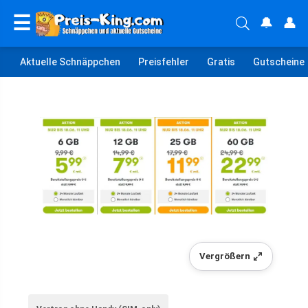
☰
🔔
👤
Aktuelle Schnäppchen
Preisfehler
Gratis
Gutscheine
Vergrößern