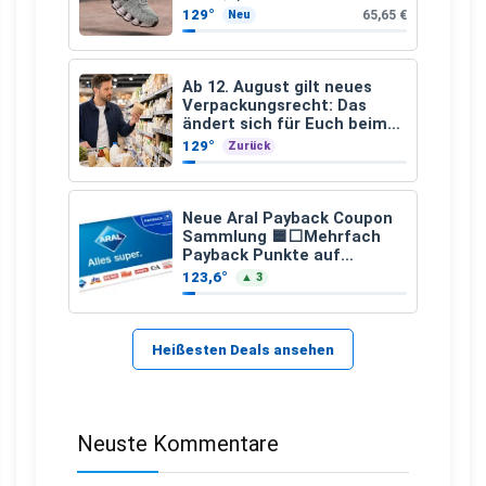
129°
65,65 €
Neu
Ab 12. August gilt neues
Verpackungsrecht: Das
ändert sich für Euch beim
Einkauf
129°
Zurück
Neue Aral Payback Coupon
Sammlung 🟦⬜Mehrfach
Payback Punkte auf
Kraftstoffe und Erdgas
123,6°
▲ 3
Heißesten Deals ansehen
Neuste Kommentare