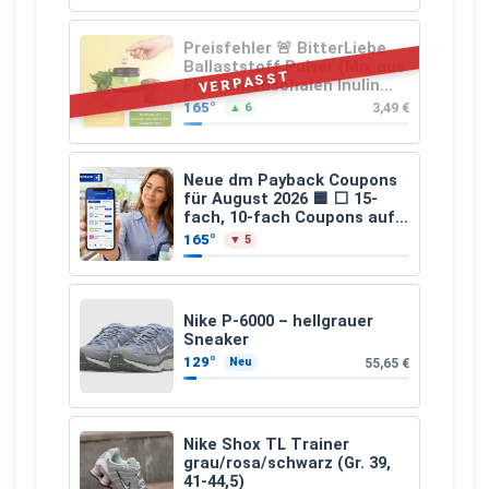
159,00 €, 2.500 km/Jahr)
Preisfehler 🚨 BitterLiebe
Ballaststoff Pulver (Mix aus
VERPASST
Flohsamenschalen Inulin
(Präbiotika) Leinsamen &
165°
3,49 €
▲ 6
Apfelfaser)
Neue dm Payback Coupons
für August 2026 🟦 ⬜ 15-
fach, 10-fach Coupons auf
den gesamten Einkauf ab 2
165°
▼ 5
€
Nike P-6000 – hellgrauer
Sneaker
129°
55,65 €
Neu
Nike Shox TL Trainer
grau/rosa/schwarz (Gr. 39,
41-44,5)