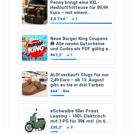
Penny bringt eine XXL-
Heißluftfritteuse für 89,99
Euro – mit einem
besonderen Vorteil
2,0 Tsd.°
▲ 1
Neue Burger King Coupons
🍔 Alle neuen Gutscheine
und Codes als PDF gültig ab
25.07.2026 bis 04.09.2026
847,2°
▲ 1
ALDI verkauft Clogs für nur
2,49 Euro – ab 13. August
gibt es sie in drei Farben
444°
Neu
eSchwalbe 50er Privat
Leasing – 100% Elektrisch
mit 3 PS für 39€ mtl. (in 6
schicken Farben LF: 0.43, 36
235,2°
▲ 2
Monate, Bereitstellung: