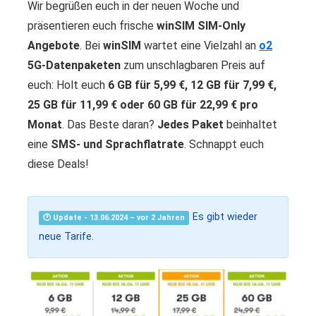
Wir begrüßen euch in der neuen Woche und
präsentieren euch frische
winSIM SIM-Only
Angebote
. Bei
winSIM
wartet eine Vielzahl an
o2
5G-Datenpaketen
zum unschlagbaren Preis auf
euch: Holt euch
6 GB für 5,99 €, 12 GB für 7,99 €,
25 GB für 11,99 € oder 60 GB für 22,99 € pro
Monat
. Das Beste daran?
Jedes Paket
beinhaltet
eine
SMS- und Sprachflatrate
. Schnappt euch
diese Deals!
Es gibt wieder
🕐 Update - 13.06.2024 – vor 2 Jahren
neue Tarife.