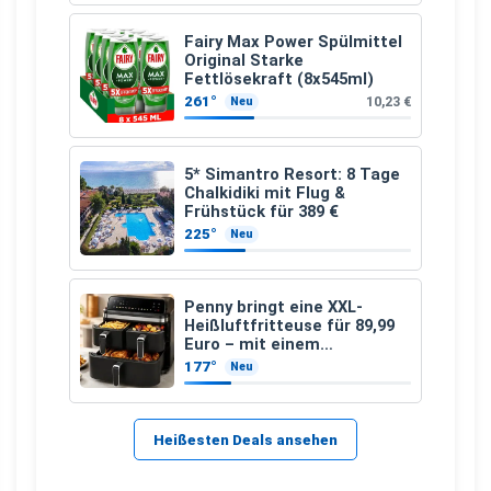
Fairy Max Power Spülmittel
Original Starke
Fettlösekraft (8x545ml)
261°
10,23 €
Neu
5* Simantro Resort: 8 Tage
Chalkidiki mit Flug &
Frühstück für 389 €
225°
Neu
Penny bringt eine XXL-
Heißluftfritteuse für 89,99
Euro – mit einem
besonderen Vorteil
177°
Neu
Heißesten Deals ansehen