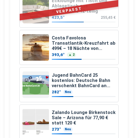
Ecklounge mit Tisch und
Ablagetisch aus
VERPASST
Akazienholz 12-teilig
423,5°
255,45 €
Costa Favolosa
Transatlantik-Kreuzfahrt ab
499€ – 18 Nächte von
Hamburg nach Guadeloupe
393,6°
▲ 2
Jugend BahnCard 25
kostenlos: Deutsche Bahn
verschenkt BahnCard an
Kinder und Jugendliche
282°
Neu
Zalando Lounge Birkenstock
Sale – Arizona für 77,90 €
statt 120 €
273°
Neu