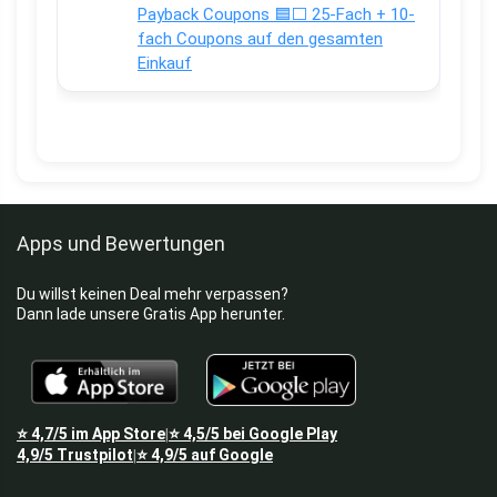
Payback Coupons 🟦⬜ 25-Fach + 10-
fach Coupons auf den gesamten
Einkauf
Apps und Bewertungen
Du willst keinen Deal mehr verpassen?
Dann lade unsere Gratis App herunter.
⭐
4,7/5
im App Store
⭐
4,5/5
bei Google Play
|
4,9/5
Trustpilot
⭐
4,9/5
auf Google
|