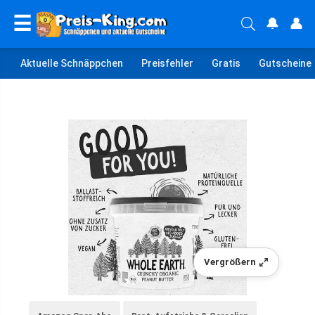
☰
🔔
👤
Aktuelle Schnäppchen
Preisfehler
Gratis
Gutscheine
Vergrößern