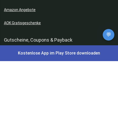
Amazon Angebote
AOK Gratisgeschenke
💬
Gutscheine, Coupons & Payback
Kostenlose App im Play Store downloaden
Coupons & Gutscheine
DM Payback Coupons
Aral Payback Coupons
Edeka Payback Coupon
Burger King Gutscheine