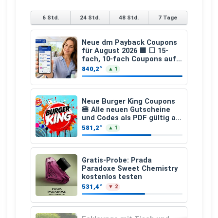
6 Std.
24 Std.
48 Std.
7 Tage
Neue dm Payback Coupons
für August 2026 🟦 ⬜ 15-
fach, 10-fach Coupons auf
den gesamten Einkauf ab 2
840,2°
▲ 1
€
Neue Burger King Coupons
🍔 Alle neuen Gutscheine
und Codes als PDF gültig ab
25.07.2026 bis 04.09.2026
581,2°
▲ 1
Gratis-Probe: Prada
Paradoxe Sweet Chemistry
kostenlos testen
531,4°
▼ 2