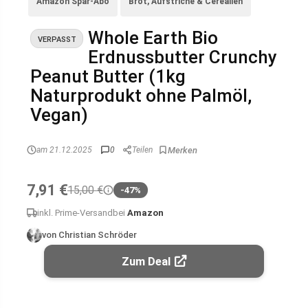
Amazon Spar-Abo
Brot, Aufstriche & Cerealien
Whole Earth Bio
VERPASST
Erdnussbutter Crunchy
Peanut Butter (1kg
Naturprodukt ohne Palmöl,
Vegan)
am 21.12.2025
0
Teilen
7,91 €
15,00 €
-47%
inkl. Prime-Versand
bei
Amazon
von Christian Schröder
Zum Deal