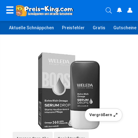
☰
🔔
👤
Aktuelle Schnäppchen
Preisfehler
Gratis
Gutscheine
Vergrößern