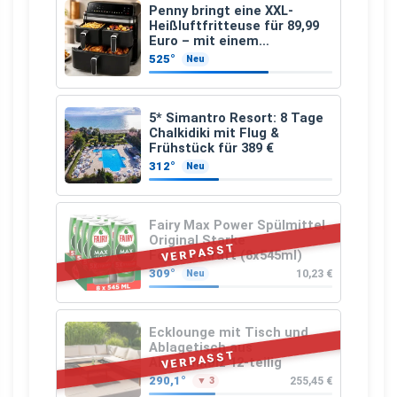
Penny bringt eine XXL-
Heißluftfritteuse für 89,99
Euro – mit einem
besonderen Vorteil
525°
Neu
5* Simantro Resort: 8 Tage
Chalkidiki mit Flug &
Frühstück für 389 €
312°
Neu
Fairy Max Power Spülmittel
Original Starke
VERPASST
Fettlösekraft (8x545ml)
309°
10,23 €
Neu
Ecklounge mit Tisch und
Ablagetisch aus
VERPASST
Akazienholz 12-teilig
290,1°
255,45 €
▼ 3