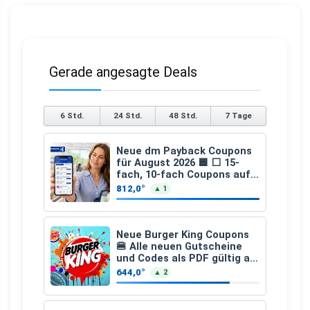
Gerade angesagte Deals
6 Std.
24 Std.
48 Std.
7 Tage
Neue dm Payback Coupons
für August 2026 🟦 ⬜ 15-
fach, 10-fach Coupons auf
den gesamten Einkauf ab 2
812,0°
▲ 1
€
Neue Burger King Coupons
🍔 Alle neuen Gutscheine
und Codes als PDF gültig ab
25.07.2026 bis 04.09.2026
644,0°
▲ 2