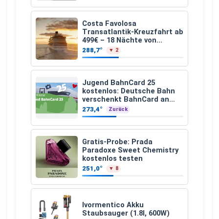
Costa Favolosa
Transatlantik-Kreuzfahrt ab
499€ – 18 Nächte von
Hamburg nach Guadeloupe
288,7°
▼ 2
Jugend BahnCard 25
kostenlos: Deutsche Bahn
verschenkt BahnCard an
Kinder und Jugendliche
273,4°
Zurück
Gratis-Probe: Prada
Paradoxe Sweet Chemistry
kostenlos testen
251,0°
▼ 8
Ivormentico Akku
Staubsauger (1.8l, 600W)