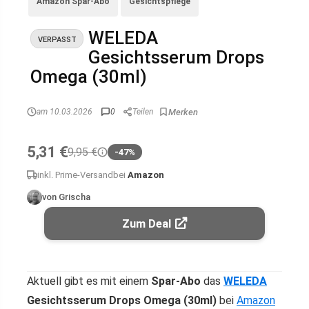
Amazon Spar-Abo
Gesichtspflege
WELEDA
VERPASST
Gesichtsserum Drops
Omega (30ml)
am 10.03.2026
0
Teilen
5,31 €
9,95 €
-47%
inkl. Prime-Versand
bei
Amazon
von Grischa
Zum Deal
Aktuell gibt es mit einem
Spar-Abo
das
WELEDA
Gesichtsserum Drops Omega (30ml)
bei
Amazon