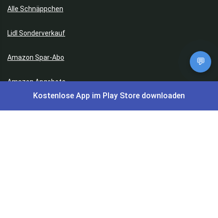
Alle Schnäppchen
Lidl Sonderverkauf
Amazon Spar-Abo
💬
Amazon Angebote
Kostenlose App im Play Store downloaden
AOK Gratisgeschenke
Gutscheine, Coupons & Payback
Coupons & Gutscheine
DM Payback Coupons
Aral Payback Coupons