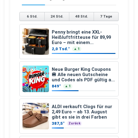
6 Std.
24 Std.
48 Std.
7 Tage
Penny bringt eine XXL-
Heißluftfritteuse für 89,99
Euro – mit einem
besonderen Vorteil
2,0 Tsd.°
▲ 1
Neue Burger King Coupons
🍔 Alle neuen Gutscheine
und Codes als PDF gültig ab
25.07.2026 bis 04.09.2026
849°
▲ 1
ALDI verkauft Clogs für nur
2,49 Euro – ab 13. August
gibt es sie in drei Farben
387,5°
Zurück