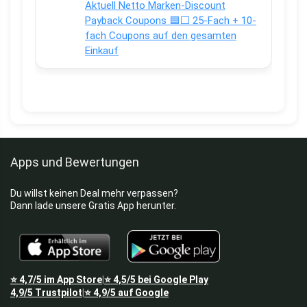
Aktuell Netto Marken-Discount
Payback Coupons 🟦⬜ 25-Fach + 10-
fach Coupons auf den gesamten
Einkauf
Apps und Bewertungen
Du willst keinen Deal mehr verpassen?
Dann lade unsere Gratis App herunter.
⭐
4,7/5
im App Store
⭐
4,5/5
bei Google Play
|
4,9/5
Trustpilot
⭐
4,9/5
auf Google
|