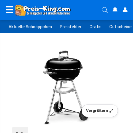
☰
🔔
👤
Aktuelle Schnäppchen
Preisfehler
Gratis
Gutscheine
Vergrößern