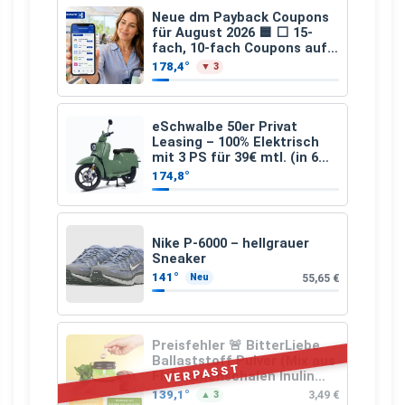
Neue dm Payback Coupons
für August 2026 🟦 ⬜ 15-
fach, 10-fach Coupons auf
den gesamten Einkauf ab 2
178,4°
▼ 3
€
eSchwalbe 50er Privat
Leasing – 100% Elektrisch
mit 3 PS für 39€ mtl. (in 6
schicken Farben LF: 0.43, 36
174,8°
Monate, Bereitstellung:
159,00 €, 2.500 km/Jahr)
Nike P-6000 – hellgrauer
Sneaker
141°
55,65 €
Neu
Preisfehler 🚨 BitterLiebe
Ballaststoff Pulver (Mix aus
VERPASST
Flohsamenschalen Inulin
(Präbiotika) Leinsamen &
139,1°
3,49 €
▲ 3