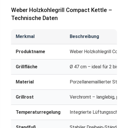
Weber Holzkohlegrill Compact Kettle –
Technische Daten
Merkmal
Beschreibung
Produktname
Weber Holzkohlegrill Compac
Grillfläche
Ø 47 cm – ideal für 2 bis 4 
Material
Porzellanemaillierter Stahl (
Grillrost
Verchromt – langlebig, pfleg
Temperaturregelung
Integrierte Lüftungsschieber 
Standfuß
Stabiler Dreibein-Ständer