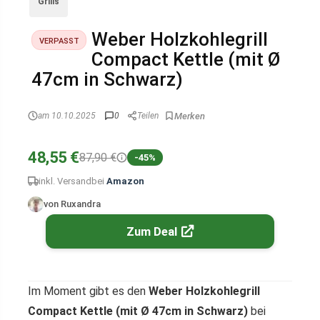
Grills
Weber Holzkohlegrill
VERPASST
Compact Kettle (mit Ø
47cm in Schwarz)
am 10.10.2025
0
Teilen
48,55 €
87,90 €
-45%
inkl. Versand
bei
Amazon
von Ruxandra
Zum Deal
Im Moment gibt es den
Weber Holzkohlegrill
Compact Kettle (mit Ø 47cm in Schwarz)
bei