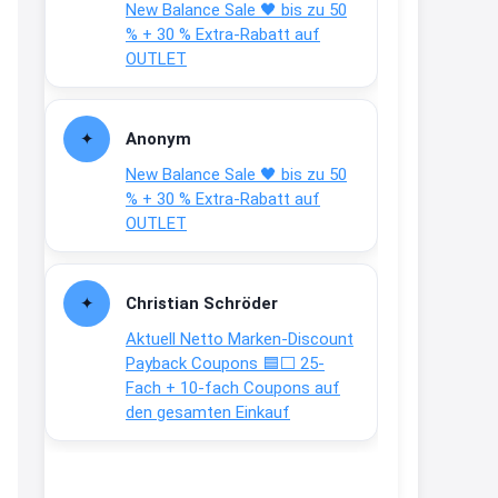
New Balance Sale 🖤 bis zu 50
Gratis Campari Spritz / Aperol
% + 30 % Extra-Rabatt auf
Spritz für Gastronomie
gratis-
OUTLET
aperitivo.de/
2:38
Anonym
↩
New Balance Sale 🖤 bis zu 50
Strandnixe
% + 30 % Extra-Rabatt auf
OUTLET
Das Koffersez gibt es nicht mehr
zu dem Preis
8:31
Christian Schröder
↩
Aktuell Netto Marken-Discount
Payback Coupons 🟦⬜ 25-
Strandnixe
Fach + 10-fach Coupons auf
Kofferset
den gesamten Einkauf
8:32
↩