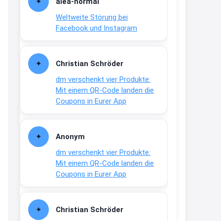
alea-normai
2:24
Weltweite Störung bei
↩
Facebook und Instagram
Joachim
Gratis personalisierte 7-Tage
Christian Schröder
Ration Micronährstoffe/ Vitamine
www.dunatura.com/free-trial...
dm verschenkt vier Produkte:
Mit einem QR-Code landen die
2:28
Coupons in Eurer App
↩
Joachim
Anonym
Gratis 11 versch. Orthomol
dm verschenkt vier Produkte:
Proben
www.orthomol.com/de-
Mit einem QR-Code landen die
de/service...
Coupons in Eurer App
2:35
↩
Christian Schröder
Joachim