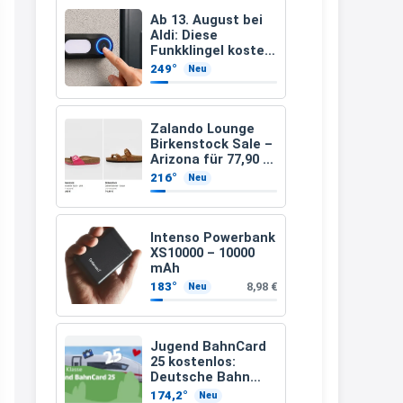
Bei EDEKA
Ab 13. August bei
Aldi: Diese
Funkklingel kostet
21:37
nur 3,49 Euro
249°
Neu
↩
Joachim
Zalando Lounge
Haribo Roadshow / 100 Orte / ab
Birkenstock Sale –
29.07
www.haribo.com/de-
Arizona für 77,90 €
statt 120 €
216°
Neu
de/aktuelles...
13:04
↩
Intenso Powerbank
XS10000 – 10000
mAh
Joachim
183°
8,98 €
Neu
Ab diesem Jahr gibt es keine
Fielmann-Blinkis mehr / wurde
dauerhaft eingestellt
Jugend BahnCard
25 kostenlos:
www.fielmann-
Deutsche Bahn
verschenkt
group.com/blinkis...
174,2°
Neu