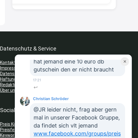
Strandnixe
Erst ja dann 65,99€ in Warenkorb
😫🙆🏽‍♂️
8:43
↩
Datenschutz & Service
JR
hat jemand eine 10 euro db
×
Kontakt
Impressum
gutschein den er nicht braucht
Datenschutz
Haftungsausschluss
17:21
Redaktionelle Richtlinien
↩
Über uns
Christian Schröder
@JR leider nicht, frag aber gern
Social Media
mal in unserer Facebook Gruppe,
Preis King auf Telegram
da findet sich vlt jemand
Preisfehler Whats App Kanal
www.facebook.com/groups/preis
Keyword Tracker
(Telegram)