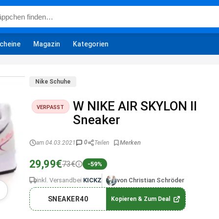
cheine
Magazin
Kategorien
Nike Schuhe
W NIKE AIR SKYLON II
VERPASST
Sneaker
0
am 04.03.2021
Teilen
29,99€
73€
-59%
inkl. Versand
bei
KICKZ
von Christian Schröder
SNEAKER40
Kopieren & Zum Deal