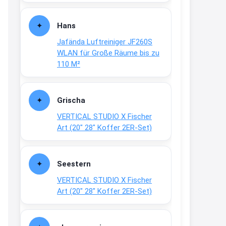
Gratis medizinische Zahncreme
www.meineapotheke.de/
Hans
2:19
Jafända Luftreiniger JF260S
↩
WLAN für Große Räume bis zu
110 M²
Joachim
Gratis Lindani Lineal
www.linda.de/vorteile/coupons/...
Grischa
2:21
VERTICAL STUDIO X Fischer
↩
Art (20″ 28″ Koffer 2ER-Set)
Joachim
Gratis Hitzewarn-Aufkleber /
Seestern
verfärbt sich ab 28 Grad /siehe
VERTICAL STUDIO X Fischer
Text weiter unten
Art (20″ 28″ Koffer 2ER-Set)
shop.bioeg.de/aufkleber-
achtun...