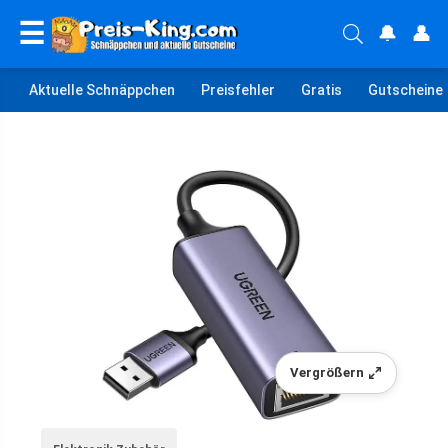
☰
🔔
👤
Aktuelle Schnäppchen
Preisfehler
Gratis
Gutscheine
Vergrößern