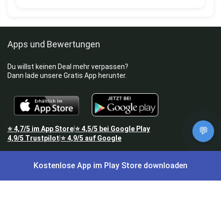
Apps und Bewertungen
Du willst keinen Deal mehr verpassen?
Dann lade unsere Gratis App herunter.
⭐
4,7/5
im App Store
⭐
4,5/5
bei Google Play
|
💬
4,9/5
Trustpilot
⭐
4,9/5
auf Google
|
Keine Lust Schnäppchen zu suchen?
Kostenlose App im Play Store downloaden
Preis King ist euer Schnäppchen-Blog
und bietet euch jeden Tag
aktuelle Angebote,
Gratisartikel
, aktuelle
Rabattcodes
, Preisfehler,
Cashback
und vieles mehr.