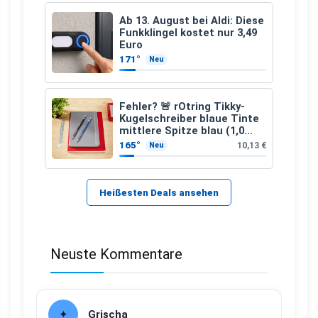
Ab 13. August bei Aldi: Diese
Funkklingel kostet nur 3,49
Euro
171°
Neu
Fehler? 🚨 rOtring Tikky-
Kugelschreiber blaue Tinte
mittlere Spitze blau (1,0
mm – 12 Stück)
165°
10,13 €
Neu
Heißesten Deals ansehen
Neuste Kommentare
Grischa