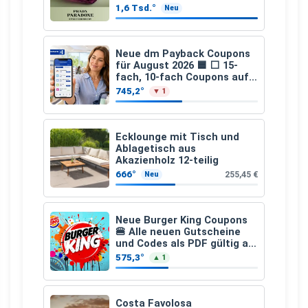
1,6 Tsd.°
Neu
Neue dm Payback Coupons
für August 2026 🟦 ⬜ 15-
fach, 10-fach Coupons auf
den gesamten Einkauf ab 2
745,2°
▼ 1
€
Ecklounge mit Tisch und
Ablagetisch aus
Akazienholz 12-teilig
666°
255,45 €
Neu
Neue Burger King Coupons
🍔 Alle neuen Gutscheine
und Codes als PDF gültig ab
25.07.2026 bis 04.09.2026
575,3°
▲ 1
Costa Favolosa