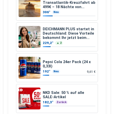
Transatlantik-Kreuzfahrt ab
499€ – 18 Nächte von
Hamburg nach Guadeloupe
306°
Neu
DEICHMANN PLUS startet in
Deutschland: Diese Vorteile
bekommt Ihr jetzt beim
Schuhkauf
229,2°
▲ 2
Pepsi Cola 24er Pack (24 x
0,33l)
192°
9,61 €
Neu
NKD Sale: 50 % auf alle
SALE-Artikel
182,3°
Zurück