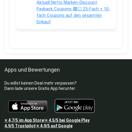
Aktuell Netto Marken-Discount
Payback Coupons 🟦⬜ 25-Fach + 10-
fach Coupons auf den gesamten
Einkauf
Apps und Bewertungen
Du willst keinen Deal mehr verpassen?
Dann lade unsere Gratis App herunter.
⭐
4,7/5
im App Store
⭐
4,5/5
bei Google Play
|
4,9/5
Trustpilot
⭐
4,9/5
auf Google
|