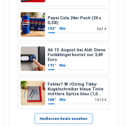
Pepsi Cola 24er Pack (24 x
0,33l)
192°
9,61 €
Neu
Ab 13. August bei Aldi: Diese
Funkklingel kostet nur 3,49
Euro
171°
Neu
Fehler? 🚨 rOtring Tikky-
Kugelschreiber blaue Tinte
mittlere Spitze blau (1,0
mm – 12 Stück)
165°
10,13 €
Neu
Heißesten Deals ansehen