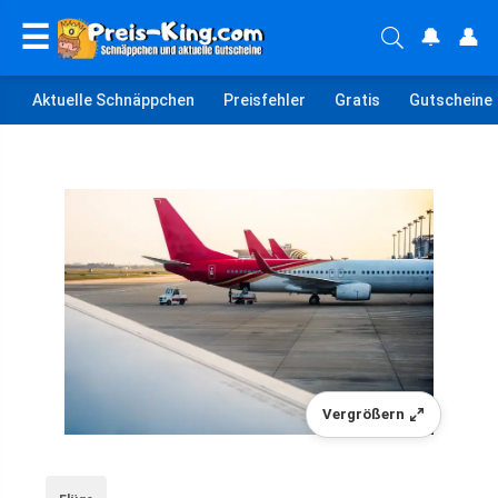
☰
🔔
👤
Aktuelle Schnäppchen
Preisfehler
Gratis
Gutscheine
Vergrößern