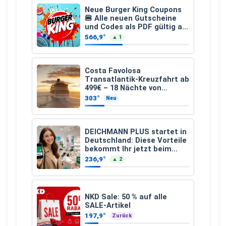
Neue Burger King Coupons
🍔 Alle neuen Gutscheine
und Codes als PDF gültig ab
25.07.2026 bis 04.09.2026
566,9°
▲ 1
Costa Favolosa
Transatlantik-Kreuzfahrt ab
499€ – 18 Nächte von
Hamburg nach Guadeloupe
303°
Neu
DEICHMANN PLUS startet in
Deutschland: Diese Vorteile
bekommt Ihr jetzt beim
Schuhkauf
236,9°
▲ 2
NKD Sale: 50 % auf alle
SALE-Artikel
197,9°
Zurück