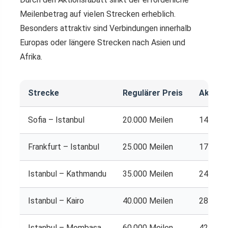
Meilenbetrag auf vielen Strecken erheblich.
Besonders attraktiv sind Verbindungen innerhalb
Europas oder längere Strecken nach Asien und
Afrika.
Strecke
Regulärer Preis
Aktions
Sofia – Istanbul
20.000 Meilen
14.000 
Frankfurt – Istanbul
25.000 Meilen
17.500 
Istanbul – Kathmandu
35.000 Meilen
24.500 
Istanbul – Kairo
40.000 Meilen
28.000 
Istanbul – Mombasa
60.000 Meilen
42.000 