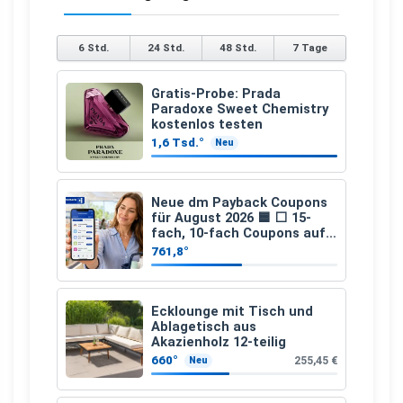
6 Std.
24 Std.
48 Std.
7 Tage
Gratis-Probe: Prada
Paradoxe Sweet Chemistry
kostenlos testen
1,6 Tsd.°
Neu
Neue dm Payback Coupons
für August 2026 🟦 ⬜ 15-
fach, 10-fach Coupons auf
den gesamten Einkauf ab 2
761,8°
€
Ecklounge mit Tisch und
Ablagetisch aus
Akazienholz 12-teilig
660°
255,45 €
Neu