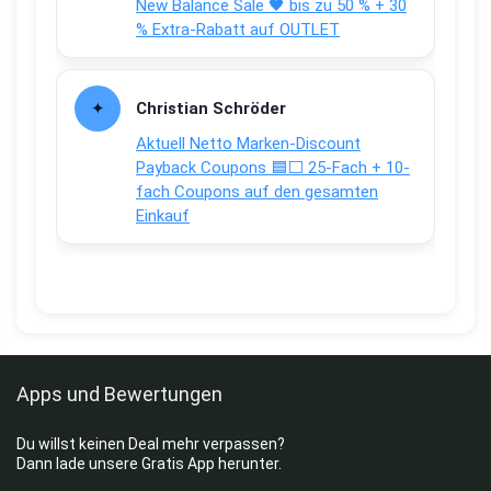
New Balance Sale 🖤 bis zu 50 % + 30
% Extra-Rabatt auf OUTLET
Christian Schröder
Aktuell Netto Marken-Discount
Payback Coupons 🟦⬜ 25-Fach + 10-
fach Coupons auf den gesamten
Einkauf
Apps und Bewertungen
Du willst keinen Deal mehr verpassen?
Dann lade unsere Gratis App herunter.