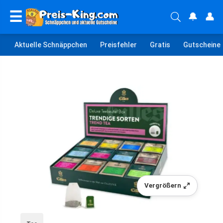
☰
🔔
👤
Aktuelle Schnäppchen
Preisfehler
Gratis
Gutscheine
Vergrößern