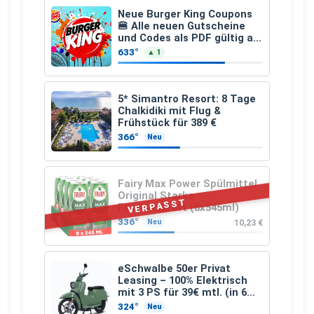
Neue Burger King Coupons
🍔 Alle neuen Gutscheine
und Codes als PDF gültig ab
25.07.2026 bis 04.09.2026
633°
▲ 1
5* Simantro Resort: 8 Tage
Chalkidiki mit Flug &
Frühstück für 389 €
366°
Neu
Fairy Max Power Spülmittel
Original Starke
VERPASST
Fettlösekraft (8x545ml)
336°
10,23 €
Neu
eSchwalbe 50er Privat
Leasing – 100% Elektrisch
mit 3 PS für 39€ mtl. (in 6
schicken Farben LF: 0.43, 36
324°
Neu