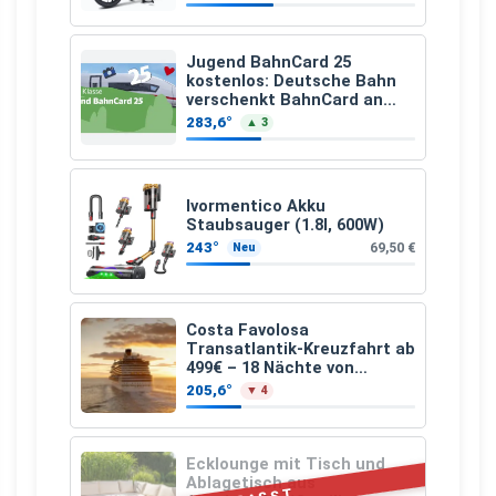
Monate, Bereitstellung:
159,00 €, 2.500 km/Jahr)
Jugend BahnCard 25
kostenlos: Deutsche Bahn
verschenkt BahnCard an
Kinder und Jugendliche
283,6°
▲ 3
Ivormentico Akku
Staubsauger (1.8l, 600W)
243°
69,50 €
Neu
Costa Favolosa
Transatlantik-Kreuzfahrt ab
499€ – 18 Nächte von
Hamburg nach Guadeloupe
205,6°
▼ 4
Ecklounge mit Tisch und
Ablagetisch aus