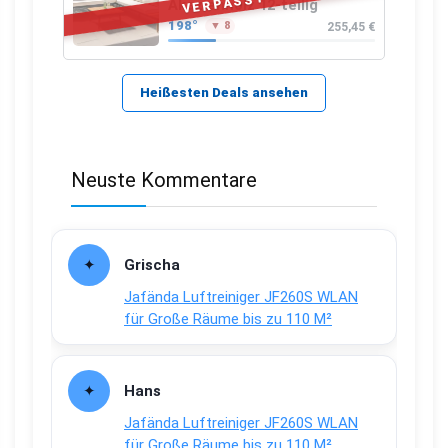
VERPASST
Akazienholz 12-teilig
198°
255,45 €
▼ 8
Heißesten Deals ansehen
Neuste Kommentare
Grischa
Jafända Luftreiniger JF260S WLAN
für Große Räume bis zu 110 M²
Hans
Jafända Luftreiniger JF260S WLAN
für Große Räume bis zu 110 M²