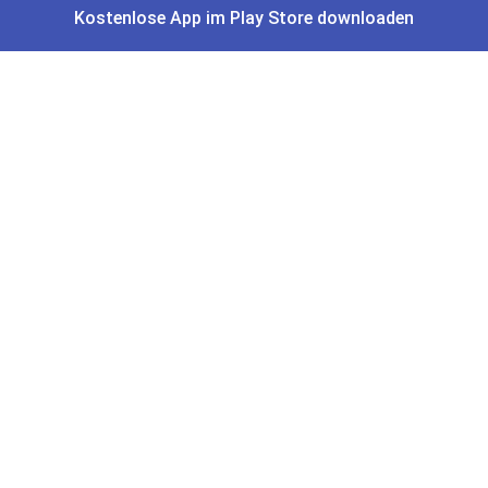
Kostenlose App im Play Store downloaden
Alle Schnäppchen
Lidl Sonderverkauf
Amazon Spar-Abo
Amazon Angebote
AOK Gratisgeschenke
Gutscheine, Coupons & Payback
Coupons & Gutscheine
DM Payback Coupons