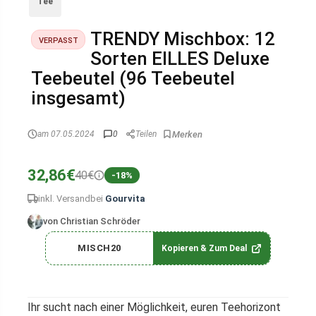
Tee
TRENDY Mischbox: 12
VERPASST
Sorten EILLES Deluxe
Teebeutel (96 Teebeutel
insgesamt)
am 07.05.2024
0
Teilen
32,86€
40€
-18%
inkl. Versand
bei
Gourvita
von Christian Schröder
MISCH20
Kopieren & Zum Deal
Ihr sucht nach einer Möglichkeit, euren Teehorizont