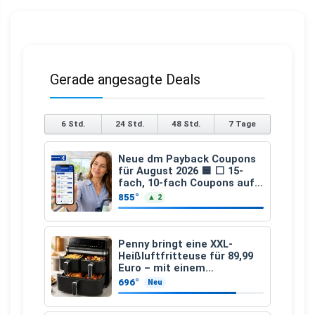
Gerade angesagte Deals
6 Std.
24 Std.
48 Std.
7 Tage
Neue dm Payback Coupons
für August 2026 🟦 ⬜ 15-
fach, 10-fach Coupons auf
den gesamten Einkauf ab 2
855°
▲ 2
€
Penny bringt eine XXL-
Heißluftfritteuse für 89,99
Euro – mit einem
besonderen Vorteil
696°
Neu