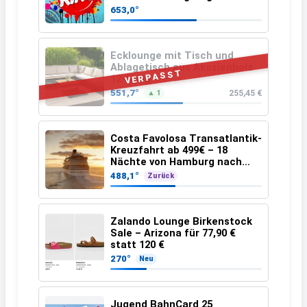
25.07.2026 bis 04.09.2026
653,0°
Ecklounge mit Tisch und
Ablagetisch aus Akazienholz
VERPASST
12-teilig
551,7°
255,45 €
▲ 1
Costa Favolosa Transatlantik-
Kreuzfahrt ab 499€ – 18
Nächte von Hamburg nach
Guadeloupe
488,1°
Zurück
Zalando Lounge Birkenstock
Sale – Arizona für 77,90 €
statt 120 €
270°
Neu
Jugend BahnCard 25