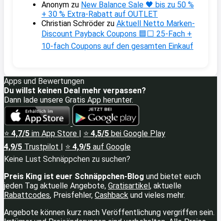
Anonym
zu
New Balance Sale 🖤 bis zu 50 %
+ 30 % Extra-Rabatt auf OUTLET
Christian Schröder
zu
Aktuell Netto Marken-
Discount Payback Coupons 🟦⬜ 25-Fach +
10-fach Coupons auf den gesamten Einkauf
Apps und Bewertungen
Du willst keinen Deal mehr verpassen?
Dann lade unsere Gratis App herunter.
⭐
4,7/5
im App Store
|
⭐
4,5/5
bei Google Play
4,9/5
Trustpilot
|
⭐
4,9/5
auf Google
Keine Lust Schnäppchen zu suchen?
Preis King ist euer Schnäppchen-Blog
und bietet euch
jeden Tag aktuelle Angebote,
Gratisartikel
, aktuelle
Rabattcodes
, Preisfehler,
Cashback
und vieles mehr.
Angebote können kurz nach Veröffentlichung vergriffen sein.