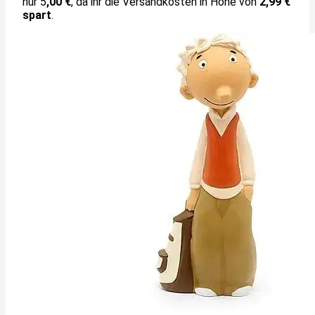
nur 5
,00 €
, da ihr die Versandkosten in Höhe von
2,99 €
spart
.