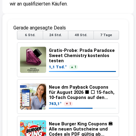
wir an qualifizierten Käufen.
Gerade angesagte Deals
6 Std.
24 Std.
48 Std.
7 Tage
Gratis-Probe: Prada Paradoxe
Sweet Chemistry kostenlos
testen
1,1 Tsd.°
▲ 1
Neue dm Payback Coupons
für August 2026 🟦 ⬜ 15-fach,
10-fach Coupons auf den
gesamten Einkauf ab 2 €
743,1°
▼ 1
Neue Burger King Coupons 🍔
Alle neuen Gutscheine und
Codes als PDF gültig ab