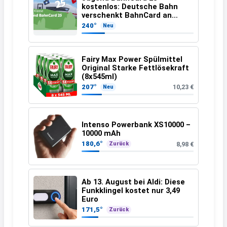
kostenlos: Deutsche Bahn
verschenkt BahnCard an
Kinder und Jugendliche
240°
Neu
Fairy Max Power Spülmittel
Original Starke Fettlösekraft
(8x545ml)
207°
10,23 €
Neu
Intenso Powerbank XS10000 –
10000 mAh
180,6°
8,98 €
Zurück
Ab 13. August bei Aldi: Diese
Funkklingel kostet nur 3,49
Euro
171,5°
Zurück