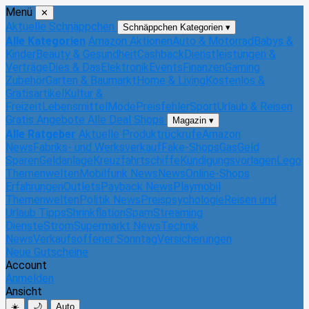
Menü
✕
Aktuelle Schnäppchen
Schnäppchen Kategorien
▾
Alle Kategorien
Amazon Aktionen
Auto & Motorrad
Babys &
Kinder
Beauty & Gesundheit
Cashback
Dienstleistungen &
Verträge
Dies & Das
Elektronik
Events
Finanzen
Gaming
Zubehör
Garten & Baumarkt
Home & Living
Kostenlos &
Gratisartikel
Kultur &
Freizeit
Lebensmittel
Mode
Preisfehler
Sport
Urlaub & Reisen
Gratis Angebote
Alle Deal Shops
Magazin
▾
Alle Ratgeber
Aktuelle Produktrückrufe
Amazon
News
Fabriks- und Werksverkauf
Fake-Shops
Gas
Geld
Sparen
Geldanlage
Kreuzfahrtschiffe
Kündigungsvorlagen
Lego
Themenwelten
Mobilfunk News
News
Online-Shops
Erfahrungen
Outlets
Payback News
Playmobil
Themenwelten
Politik News
Preispsychologie
Reisen und
Urlaub Tipps
Shrinkflation
Spam
Streaming
Dienste
Strom
Supermarkt News
Technik
News
Verkaufsoffener Sonntag
Versicherungen
Neue Gutscheine
Account
Anmelden
Ansicht
☀️
🌙
Auto