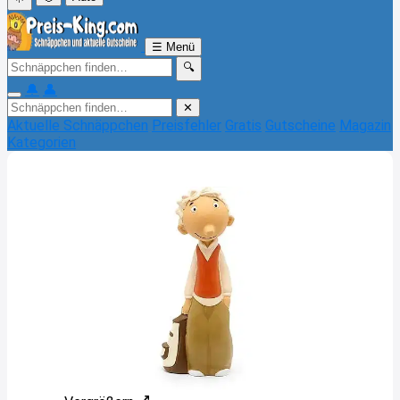
☰
Menü
🔍
🔔
👤
✕
Aktuelle Schnäppchen
Preisfehler
Gratis
Gutscheine
Magazin
Kategorien