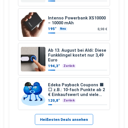
Intenso Powerbank XS10000
– 10000 mAh
195°
8,98 €
Neu
Ab 13. August bei Aldi: Diese
Funkklingel kostet nur 3,49
Euro
194,3°
Zurück
Edeka Payback Coupons 🟦
⬜ z.B.: 10-fach Punkte ab 2
€ Einkaufswert und viele
weitere
120,8°
Zurück
Heißesten Deals ansehen