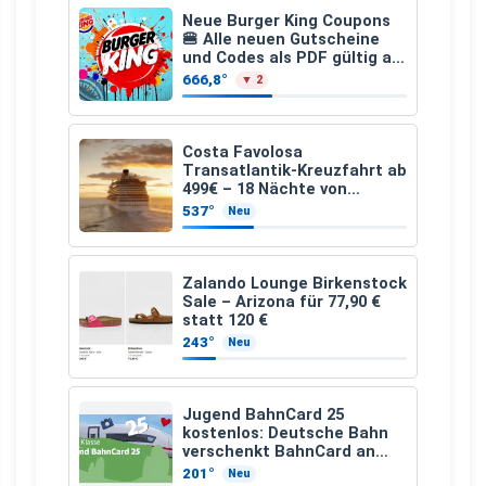
Neue Burger King Coupons
🍔 Alle neuen Gutscheine
und Codes als PDF gültig ab
25.07.2026 bis 04.09.2026
666,8°
▼ 2
Costa Favolosa
Transatlantik-Kreuzfahrt ab
499€ – 18 Nächte von
Hamburg nach Guadeloupe
537°
Neu
Zalando Lounge Birkenstock
Sale – Arizona für 77,90 €
statt 120 €
243°
Neu
Jugend BahnCard 25
kostenlos: Deutsche Bahn
verschenkt BahnCard an
Kinder und Jugendliche
201°
Neu