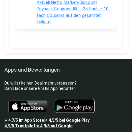
Aktuell Netto Marken-Discount
Payback Coupons 🟦⬜ 25-Fach + 10-
fach Coupons auf den gesamten
Einkauf
Apps und Bewertungen
Du willst keinen Deal mehr verpassen?
Dann lade unsere Gratis App herunter.
⭐
4,7/5
im App Store
⭐
4,5/5
bei Google Play
|
4,9/5
Trustpilot
⭐
4,9/5
auf Google
|