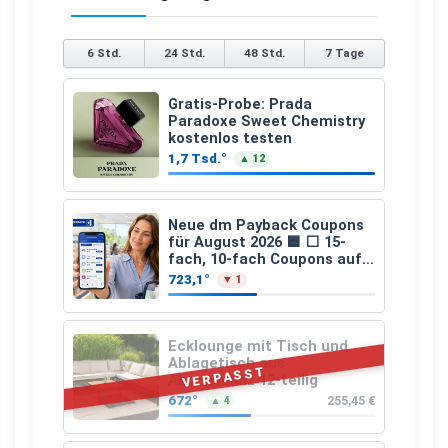
6 Std.
24 Std.
48 Std.
7 Tage
Gratis-Probe: Prada
Paradoxe Sweet Chemistry
kostenlos testen
1,7 Tsd.°
▲ 12
Neue dm Payback Coupons
für August 2026 🟦 ⬜ 15-
fach, 10-fach Coupons auf
den gesamten Einkauf ab 2
723,1°
▼ 1
€
Ecklounge mit Tisch und
Ablagetisch aus
VERPASST
Akazienholz 12-teilig
672°
255,45 €
▲ 4