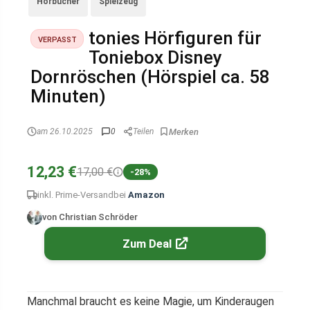
Hörbücher
Spielzeug
tonies Hörfiguren für
VERPASST
Toniebox Disney
Dornröschen (Hörspiel ca. 58
Minuten)
am 26.10.2025
0
Teilen
12,23 €
17,00 €
-28%
inkl. Prime-Versand
bei
Amazon
von Christian Schröder
Zum Deal
Manchmal braucht es keine Magie, um Kinderaugen