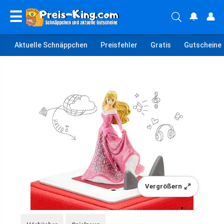
☰
🔔
👤
Aktuelle Schnäppchen
Preisfehler
Gratis
Gutscheine
Vergrößern