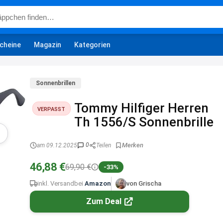
cheine
Magazin
Kategorien
Sonnenbrillen
Tommy Hilfiger Herren
VERPASST
Th 1556/S Sonnenbrille
0
am 09.12.2025
Teilen
46,88 €
69,90 €
-33%
inkl. Versand
bei
Amazon
von Grischa
Zum Deal