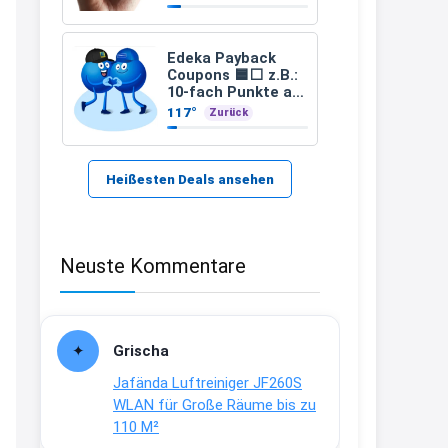
21:37
↩
Edeka Payback
Coupons 🟦⬜ z.B.:
Kerstin
10-fach Punkte ab
2 € Einkaufswert
117°
Zurück
Bei EDEKA
und viele weitere
21:37
↩
Heißesten Deals ansehen
Joachim
Haribo Roadshow / 100 Orte / ab
Neuste Kommentare
29.07
www.haribo.com/de-
de/aktuelles...
13:04
Grischa
↩
Jafända Luftreiniger JF260S
Joachim
WLAN für Große Räume bis zu
110 M²
Ab diesem Jahr gibt es keine