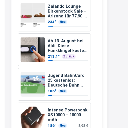
müsste schon stornieren und
Zalando Lounge
Birkenstock Sale –
nochmal bestellen, da man
Arizona für 77,90 €
statt 120 €
Rabattcodes oder auch
234°
Neu
Geschenkgutscheine im
Warenkorb oder an der Kasse
Ab 13. August bei
VOR dem Kauf einlösen kann.
Aldi: Diese
Funkklingel kostet
17:06
nur 3,49 Euro
213,1°
Zurück
↩
Kerstin
Jugend BahnCard
25 kostenlos:
Och siche den Gutschein
Deutsche Bahn
fürmeggelebaguetts
verschenkt
186°
Neu
BahnCard an
21:36
Kinder und
Jugendliche
↩
Intenso Powerbank
XS10000 – 10000
Kerstin
mAh
Meggle bagett Gutschein code
186°
8,98 €
Neu