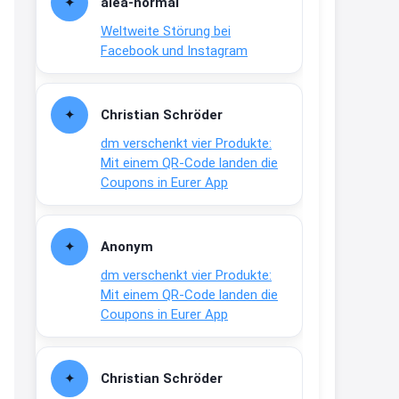
alea-normai
21:27
Weltweite Störung bei
↩
Facebook und Instagram
Joachim
Gratis medizinische Zahncreme
Christian Schröder
www.meineapotheke.de/
dm verschenkt vier Produkte:
2:19
Mit einem QR-Code landen die
↩
Coupons in Eurer App
Joachim
Gratis Lindani Lineal
Anonym
www.linda.de/vorteile/coupons/...
dm verschenkt vier Produkte:
2:21
Mit einem QR-Code landen die
↩
Coupons in Eurer App
Joachim
Gratis Hitzewarn-Aufkleber /
Christian Schröder
verfärbt sich ab 28 Grad /siehe