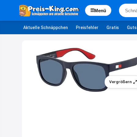
☰
Menü
Aktuelle Schnäppchen
Preisfehler
Gratis
Guts
Vergrößern