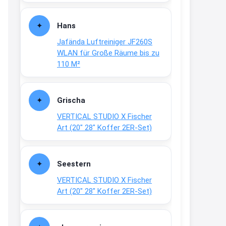
Fielmann-Blinkis mehr / wurde
dauerhaft eingestellt
Hans
www.fielmann-
Jafända Luftreiniger JF260S
group.com/blinkis...
WLAN für Große Räume bis zu
13:44
110 M²
↩
Christian Schröder
Grischa
@Joachim Moin Joachim, schön
VERTICAL STUDIO X Fischer
dich zu sehen, alles gut?
Art (20″ 28″ Koffer 2ER-Set)
15:01
↩
Seestern
Joachim
VERTICAL STUDIO X Fischer
An 01.08. / Sensodyne Rabatt 3€
Art (20″ 28″ Koffer 2ER-Set)
/ max. 15.000
www.erlebe-
haleon.de/#aktuelle...