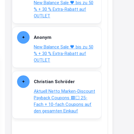
New Balance Sale 🖤 bis zu 50
Text weiter unten
% + 30 % Extra-Rabatt auf
shop.bioeg.de/aufkleber-
OUTLET
achtun...
2:24
Anonym
↩
New Balance Sale 🖤 bis zu 50
Joachim
% + 30 % Extra-Rabatt auf
OUTLET
Gratis personalisierte 7-Tage
Ration Micronährstoffe/ Vitamine
www.dunatura.com/free-trial...
Christian Schröder
2:28
Aktuell Netto Marken-Discount
↩
Payback Coupons 🟦⬜ 25-
Fach + 10-fach Coupons auf
Joachim
den gesamten Einkauf
Gratis 11 versch. Orthomol
Proben
www.orthomol.com/de-
de/service...