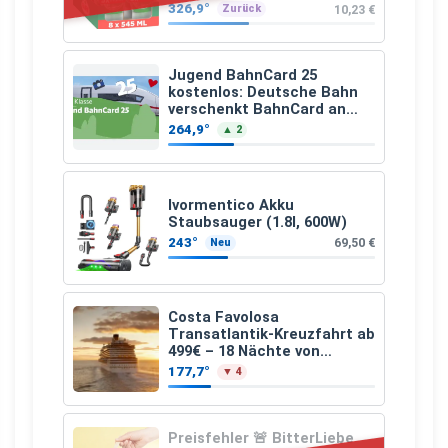
326,9°
10,23 €
Zurück
Jugend BahnCard 25
kostenlos: Deutsche Bahn
verschenkt BahnCard an
Kinder und Jugendliche
264,9°
▲ 2
Ivormentico Akku
Staubsauger (1.8l, 600W)
243°
69,50 €
Neu
Costa Favolosa
Transatlantik-Kreuzfahrt ab
499€ – 18 Nächte von
Hamburg nach Guadeloupe
177,7°
▼ 4
Preisfehler 🚨 BitterLiebe