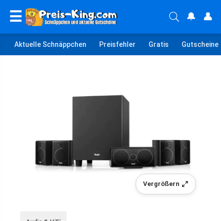
☰
🔔
👤
Aktuelle Schnäppchen
Preisfehler
Gratis
Gutscheine
Vergrößern