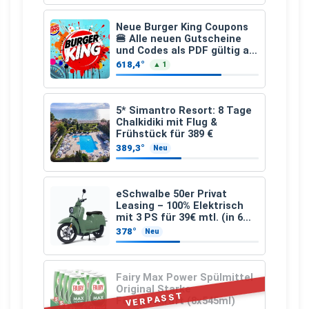
Neue Burger King Coupons
🍔 Alle neuen Gutscheine
und Codes als PDF gültig ab
25.07.2026 bis 04.09.2026
618,4°
▲ 1
5* Simantro Resort: 8 Tage
Chalkidiki mit Flug &
Frühstück für 389 €
389,3°
Neu
eSchwalbe 50er Privat
Leasing – 100% Elektrisch
mit 3 PS für 39€ mtl. (in 6
schicken Farben LF: 0.43, 36
378°
Neu
Monate, Bereitstellung:
159,00 €, 2.500 km/Jahr)
Fairy Max Power Spülmittel
Original Starke
VERPASST
Fettlösekraft (8x545ml)