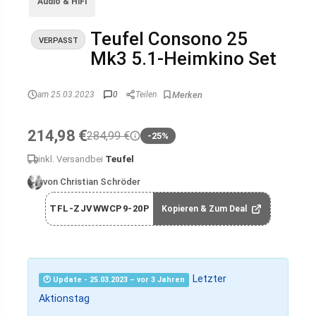
Audio & HiFi
Teufel Consono 25
VERPASST
Mk3 5.1-Heimkino Set
am 25.03.2023
0
Teilen
214,98 €
284,99 €
-25%
inkl. Versand
bei
Teufel
von Christian Schröder
TFL-ZJVWWCP9-20P
Kopieren & Zum Deal
Letzter
🕐 Update - 25.03.2023 – vor 3 Jahren
Aktionstag