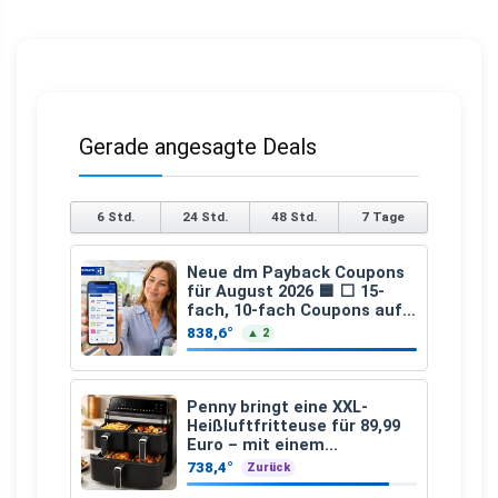
Gerade angesagte Deals
6 Std.
24 Std.
48 Std.
7 Tage
Neue dm Payback Coupons
für August 2026 🟦 ⬜ 15-
fach, 10-fach Coupons auf
den gesamten Einkauf ab 2
838,6°
▲ 2
€
Penny bringt eine XXL-
Heißluftfritteuse für 89,99
Euro – mit einem
besonderen Vorteil
738,4°
Zurück