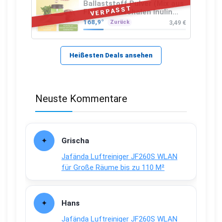
Ballaststoff Pulver (Mix aus
VERPASST
Flohsamenschalen Inulin
(Präbiotika) Leinsamen &
168,9°
3,49 €
Zurück
Apfelfaser)
Heißesten Deals ansehen
Neuste Kommentare
Grischa
Jafända Luftreiniger JF260S WLAN
für Große Räume bis zu 110 M²
Hans
Jafända Luftreiniger JF260S WLAN