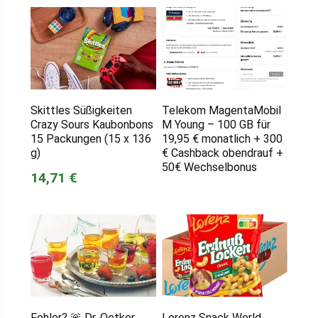
Skittles Süßigkeiten
Telekom MagentaMobil
Crazy Sours Kaubonbons
M Young – 100 GB für
15 Packungen (15 x 136
19,95 € monatlich + 300
g)
€ Cashback obendrauf +
50€ Wechselbonus
14,71 €
Fehler? 🚨 Dr. Oetker
Lorenz Snack World