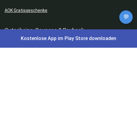
AOK Gratisgeschenke
💬
Gutscheine, Coupons & Payback
Kostenlose App im Play Store downloaden
Coupons & Gutscheine
DM Payback Coupons
Aral Payback Coupons
Edeka Payback Coupon
Burger King Gutscheine