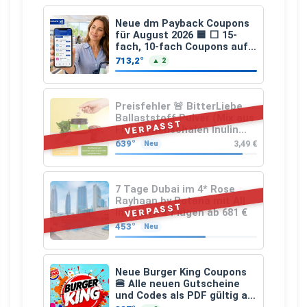
Neue dm Payback Coupons
für August 2026 🟦 ⬜ 15-
fach, 10-fach Coupons auf
den gesamten Einkauf ab 2
713,2°
▲ 2
€
Preisfehler 🚨 BitterLiebe
Ballaststoff Pulver (Mix aus
VERPASST
Flohsamenschalen Inulin
(Präbiotika) Leinsamen &
639°
3,49 €
Neu
Apfelfaser)
7 Tage Dubai im 4* Rose
Rayhaan by Rotana mit All
VERPASST
Inclusive & Flügen ab 681 €
453°
Neu
Neue Burger King Coupons
🍔 Alle neuen Gutscheine
und Codes als PDF gültig ab
25.07.2026 bis 04.09.2026