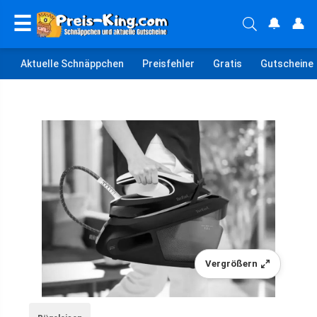
☰
🔔
👤
Aktuelle Schnäppchen
Preisfehler
Gratis
Gutscheine
Vergrößern