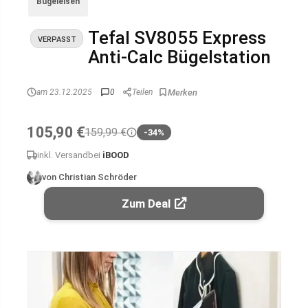
Bügeleisen
Tefal SV8055 Express
VERPASST
Anti-Calc Bügelstation
am 23.12.2025
0
Teilen
105,90 €
159,99 €
-34%
inkl. Versand
bei
iBOOD
von Christian Schröder
Zum Deal