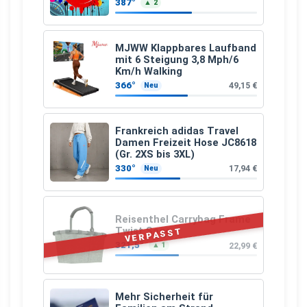
387°
▲ 2
MJWW Klappbares Laufband
mit 6 Steigung 3,8 Mph/6
Km/h Walking
366°
49,15 €
Neu
Frankreich adidas Travel
Damen Freizeit Hose JC8618
(Gr. 2XS bis 3XL)
330°
17,94 €
Neu
Reisenthel Carrybag Frame
Twist Sage
VERPASST
321,5°
22,99 €
▲ 1
Mehr Sicherheit für