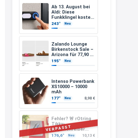
müsste schon stornieren und
Ab 13. August bei
Aldi: Diese
nochmal bestellen, da man
Funkklingel kostet
nur 3,49 Euro
Rabattcodes oder auch
243°
Neu
Geschenkgutscheine im
Warenkorb oder an der Kasse
Zalando Lounge
VOR dem Kauf einlösen kann.
Birkenstock Sale –
Arizona für 77,90 €
17:06
statt 120 €
195°
Neu
↩
Kerstin
Intenso Powerbank
XS10000 – 10000
Och siche den Gutschein
mAh
fürmeggelebaguetts
177°
8,98 €
Neu
21:36
↩
Fehler? 🚨 rOtring
Tikky-
Kerstin
VERPASST
Kugelschreiber
blaue Tinte
Meggle bagett Gutschein code
176,6°
10,13 €
Neu