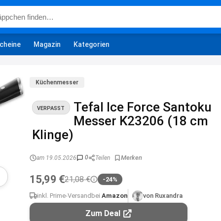
cheine
Magazin
Kategorien
Küchenmesser
Tefal Ice Force Santoku
VERPASST
Messer K23206 (18 cm
Klinge)
0
am 19.05.2026
Teilen
15,99 €
21,08 €
-24%
inkl. Prime-Versand
bei
Amazon
von Ruxandra
Zum Deal