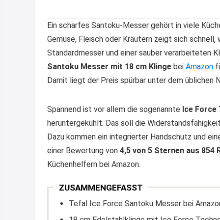
Ein scharfes Santoku-Messer gehört in viele Küch
Gemüse, Fleisch oder Kräutern zeigt sich schnell,
Standardmesser und einer sauber verarbeiteten Kl
Santoku Messer mit 18 cm Klinge
bei
Amazon
f
Damit liegt der Preis spürbar unter dem üblichen N
Spannend ist vor allem die sogenannte
Ice Force
heruntergekühlt. Das soll die Widerstandsfähigkei
Dazu kommen ein integrierter Handschutz und eine
einer Bewertung von
4,5 von 5 Sternen aus 854
Küchenhelfern bei Amazon.
ZUSAMMENGEFASST
Tefal Ice Force Santoku Messer bei Amazon 
18 cm Edelstahlklinge mit Ice Force Techn