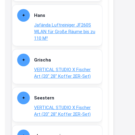
Fielmann-Blinkis mehr / wurde
dauerhaft eingestellt
Hans
www.fielmann-
Jafända Luftreiniger JF260S
group.com/blinkis...
WLAN für Große Räume bis zu
13:44
110 M²
↩
Christian Schröder
Grischa
@Joachim Moin Joachim, schön
VERTICAL STUDIO X Fischer
dich zu sehen, alles gut?
Art (20″ 28″ Koffer 2ER-Set)
15:01
↩
Seestern
Joachim
VERTICAL STUDIO X Fischer
An 01.08. / Sensodyne Rabatt 3€
Art (20″ 28″ Koffer 2ER-Set)
/ max. 15.000
www.erlebe-
haleon.de/#aktuelle...