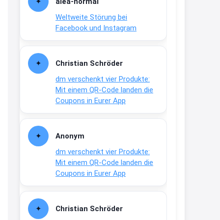
alea-normai
21:27
Weltweite Störung bei
↩
Facebook und Instagram
Joachim
Gratis medizinische Zahncreme
Christian Schröder
www.meineapotheke.de/
dm verschenkt vier Produkte:
2:19
Mit einem QR-Code landen die
↩
Coupons in Eurer App
Joachim
Gratis Lindani Lineal
Anonym
www.linda.de/vorteile/coupons/...
dm verschenkt vier Produkte:
2:21
Mit einem QR-Code landen die
↩
Coupons in Eurer App
Joachim
Gratis Hitzewarn-Aufkleber /
Christian Schröder
verfärbt sich ab 28 Grad /siehe