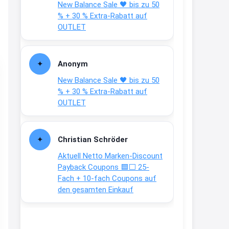
New Balance Sale 🖤 bis zu 50
Text weiter unten
% + 30 % Extra-Rabatt auf
shop.bioeg.de/aufkleber-
OUTLET
achtun...
2:24
Anonym
↩
New Balance Sale 🖤 bis zu 50
Joachim
% + 30 % Extra-Rabatt auf
OUTLET
Gratis personalisierte 7-Tage
Ration Micronährstoffe/ Vitamine
www.dunatura.com/free-trial...
Christian Schröder
2:28
Aktuell Netto Marken-Discount
↩
Payback Coupons 🟦⬜ 25-
Fach + 10-fach Coupons auf
Joachim
den gesamten Einkauf
Gratis 11 versch. Orthomol
Proben
www.orthomol.com/de-
de/service...