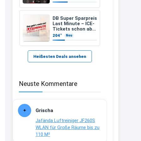
zugelassenen)
21:37
↩
DB Super Sparpreis
Last Minute – ICE-
Kerstin
Tickets schon ab
6,99 Euro statt ab
204°
Neu
Bei EDEKA
17,99 Euro
21:37
↩
Heißesten Deals ansehen
Joachim
Haribo Roadshow / 100 Orte / ab
Neuste Kommentare
29.07
www.haribo.com/de-
de/aktuelles...
13:04
Grischa
↩
Jafända Luftreiniger JF260S
Joachim
WLAN für Große Räume bis zu
110 M²
Ab diesem Jahr gibt es keine