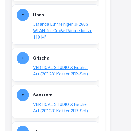
Fielmann-Blinkis mehr / wurde
dauerhaft eingestellt
Hans
www.fielmann-
Jafända Luftreiniger JF260S
group.com/blinkis...
WLAN für Große Räume bis zu
13:44
110 M²
↩
Christian Schröder
Grischa
@Joachim Moin Joachim, schön
VERTICAL STUDIO X Fischer
dich zu sehen, alles gut?
Art (20″ 28″ Koffer 2ER-Set)
15:01
↩
Seestern
Joachim
VERTICAL STUDIO X Fischer
An 01.08. / Sensodyne Rabatt 3€
Art (20″ 28″ Koffer 2ER-Set)
/ max. 15.000
www.erlebe-
haleon.de/#aktuelle...