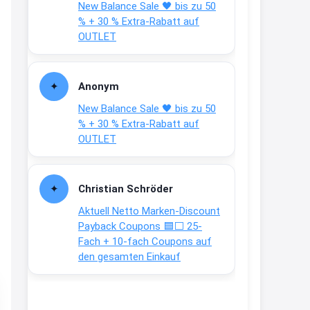
New Balance Sale 🖤 bis zu 50
Text weiter unten
% + 30 % Extra-Rabatt auf
shop.bioeg.de/aufkleber-
OUTLET
achtun...
2:24
Anonym
↩
New Balance Sale 🖤 bis zu 50
Joachim
% + 30 % Extra-Rabatt auf
OUTLET
Gratis personalisierte 7-Tage
Ration Micronährstoffe/ Vitamine
www.dunatura.com/free-trial...
Christian Schröder
2:28
Aktuell Netto Marken-Discount
↩
Payback Coupons 🟦⬜ 25-
Fach + 10-fach Coupons auf
Joachim
den gesamten Einkauf
Gratis 11 versch. Orthomol
Proben
www.orthomol.com/de-
de/service...