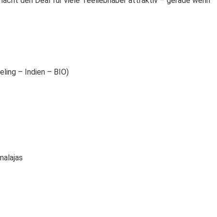
macht den Deal für viele Teeliebhaber attraktiv – gerade wenn
ling – Indien – BIO)
malajas