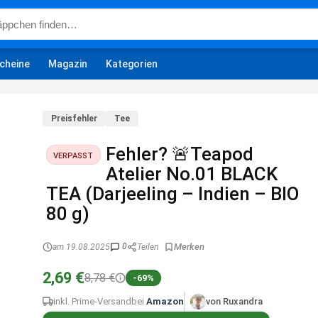
cheine
Magazin
Kategorien
Preisfehler
Tee
Fehler? 🚨Teapod
VERPASST
Atelier No.01 BLACK
TEA (Darjeeling – Indien – BIO
80 g)
0
am 19.08.2025
Teilen
2,69 €
8,78 €
-69%
inkl. Prime-Versand
bei
Amazon
von Ruxandra