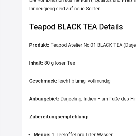
Die Kombination aus Herkunft, Qualität und Preis 
Ihr neugierig seid auf neue Sorten.
Teapod BLACK TEA Details
Produkt:
Teapod Atelier No.01 BLACK TEA (Darjee
Inhalt:
80 g loser Tee
Geschmack:
leicht blumig, vollmundig
Anbaugebiet:
Darjeeling, Indien – am Fuße des Hi
Zubereitungsempfehlung:
Menge:
1 Teelöffel pro Liter Wasser