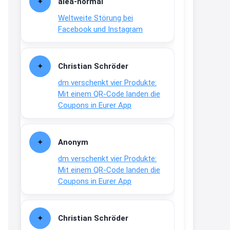
alea-normai
21:27
Weltweite Störung bei
↩
Facebook und Instagram
Joachim
Gratis medizinische Zahncreme
Christian Schröder
www.meineapotheke.de/
dm verschenkt vier Produkte:
2:19
Mit einem QR-Code landen die
↩
Coupons in Eurer App
Joachim
Gratis Lindani Lineal
Anonym
www.linda.de/vorteile/coupons/...
dm verschenkt vier Produkte:
2:21
Mit einem QR-Code landen die
↩
Coupons in Eurer App
Joachim
Gratis Hitzewarn-Aufkleber /
Christian Schröder
verfärbt sich ab 28 Grad /siehe