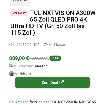
TV & Video
TCL NXTVISION A300W
VERPASST
65 Zoll QLED PRO 4K
Ultra HD TV (Gr. 50 Zoll bis
115 Zoll)
am 24.08.2025
0
Teilen
889,00 €
1.099,00 €
-19%
inkl. Versand
bei
Amazon
von Grischa
Zum Deal
Bei
Amazon
fand ich der
TCL NXTVISION A300W 65