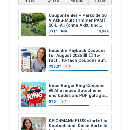
6 Std.
24 Std.
48 Std.
7 Tage
Couponfehler – Parkside 20
V Akku-Multitrimmer PAMT
20-Li A1 (ohne Akku und
Ladegerät)
771°
19,94 €
Neu
Neue dm Payback Coupons
für August 2026 🟦 ⬜ 15-
fach, 10-fach Coupons auf
den gesamten Einkauf ab 2
755,3°
▼ 1
€
Neue Burger King Coupons
🍔 Alle neuen Gutscheine
und Codes als PDF gültig ab
25.07.2026 bis 04.09.2026
516°
▲ 1
DEICHMANN PLUS startet in
Deutschland: Diese Vorteile