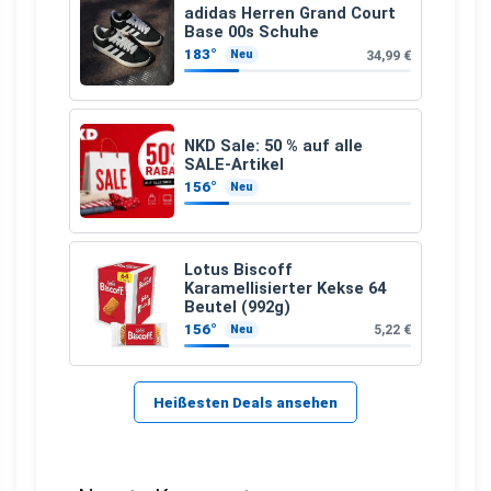
adidas Herren Grand Court
Base 00s Schuhe
183°
34,99 €
Neu
NKD Sale: 50 % auf alle
SALE-Artikel
156°
Neu
Lotus Biscoff
Karamellisierter Kekse 64
Beutel (992g)
156°
5,22 €
Neu
Heißesten Deals ansehen