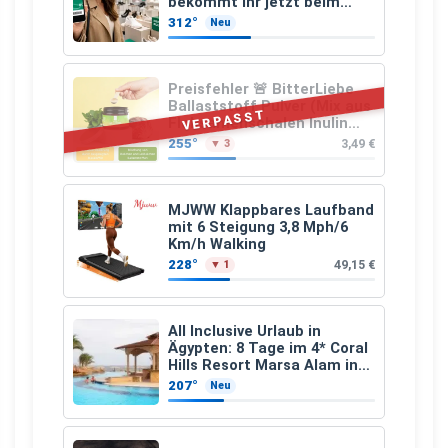
bekommt Ihr jetzt beim
Schuhkauf
312°
Neu
Preisfehler 🚨 BitterLiebe
Ballaststoff Pulver (Mix aus
VERPASST
Flohsamenschalen Inulin
(Präbiotika) Leinsamen &
255°
3,49 €
▼ 3
Apfelfaser)
MJWW Klappbares Laufband
mit 6 Steigung 3,8 Mph/6
Km/h Walking
228°
49,15 €
▼ 1
All Inclusive Urlaub in
Ägypten: 8 Tage im 4* Coral
Hills Resort Marsa Alam inkl.
Flüge ab 299 € p.P.
207°
Neu