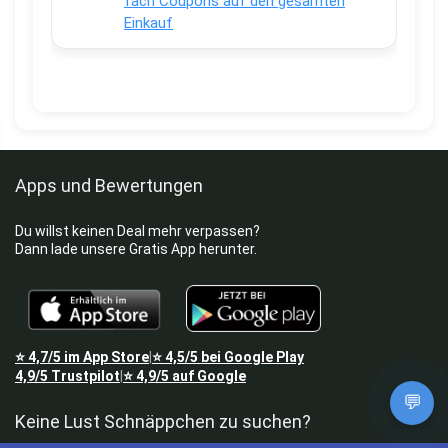
fach Coupons auf den gesamten
Einkauf
Apps und Bewertungen
Du willst keinen Deal mehr verpassen?
Dann lade unsere Gratis App herunter.
⭐
4,7/5
im App Store
⭐
4,5/5
bei Google Play
|
4,9/5
Trustpilot
⭐
4,9/5
auf Google
|
💬
Keine Lust Schnäppchen zu suchen?