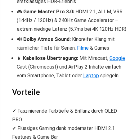
erstklassiges HDR-Erlebnis
🎮
Game Master Pro 3.0:
HDMI 2.1, ALLM, VRR
(144Hz / 120Hz) & 240Hz Game Accelerator –
extrem niedrige Latenz (5,7ms bei 4K 120Hz HDR)
🔊
Dolby Atmos Sound:
Kinoreifer Klang mit
räumlicher Tiefe für Serien,
Filme
& Games
📱
Kabellose Übertragung:
Mit Miracast,
Google
Cast (Chromecast) und AirPlay 2 Inhalte einfach
vom Smartphone, Tablet oder
Laptop
spiegeln
Vorteile
✔ Faszinierende Farbtiefe & Brillanz durch QLED
PRO
✔ Flüssiges Gaming dank modernster HDMI 2.1
Features & Game Bar