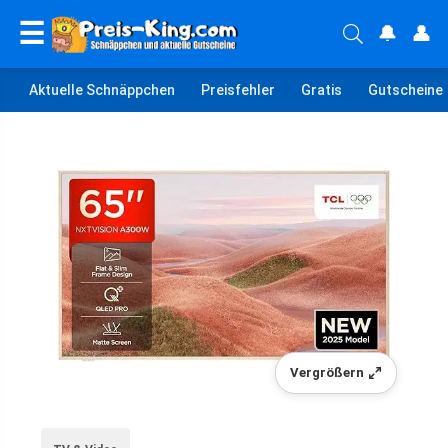
☰
🔔
👤
Aktuelle Schnäppchen
Preisfehler
Gratis
Gutscheine
Vergrößern