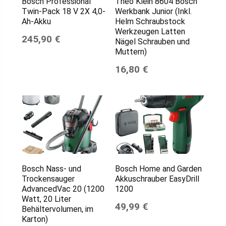
Bosch Professional
Theo Klein 8604 Bosch
Twin-Pack 18 V 2X 4,0-
Werkbank Junior (Inkl.
Ah-Akku
Helm Schraubstock
Werkzeugen Latten
245,90 €
Nägel Schrauben und
Muttern)
16,80 €
Bosch Nass- und
Bosch Home and Garden
Trockensauger
Akkuschrauber EasyDrill
AdvancedVac 20 (1200
1200
Watt, 20 Liter
49,99 €
Behältervolumen, im
Karton)