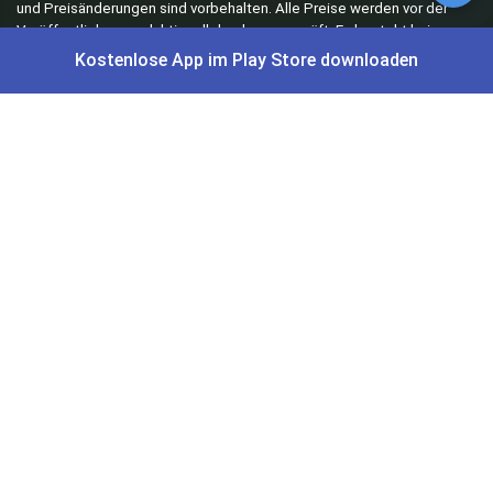
und Preisänderungen sind vorbehalten. Alle Preise werden vor der
Veröffentlichung redaktionell durch uns geprüft. Es besteht kein
rechtlicher Anspruch auf den ausgeschriebenen Preis.
Kostenlose App im Play Store downloaden
Schnäppchen & Angebote
Alle Schnäppchen
Lidl Sonderverkauf
Amazon Spar-Abo
Amazon Angebote
AOK Gratisgeschenke