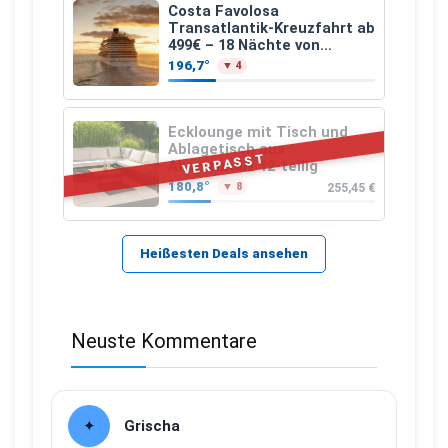
Costa Favolosa
Transatlantik-Kreuzfahrt ab
499€ – 18 Nächte von
Hamburg nach Guadeloupe
196,7°
▼ 4
Ecklounge mit Tisch und
Ablagetisch aus
VERPASST
Akazienholz 12-teilig
180,8°
255,45 €
▼ 8
Heißesten Deals ansehen
Neuste Kommentare
Grischa