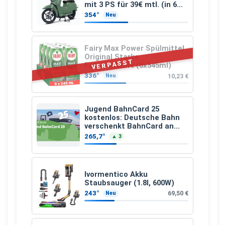
mit 3 PS für 39€ mtl. (in 6
schicken Farben LF: 0.43, 36
354°
Neu
Monate, Bereitstellung:
159,00 €, 2.500 km/Jahr)
Fairy Max Power Spülmittel
Original Starke
VERPASST
Fettlösekraft (8x545ml)
336°
10,23 €
Neu
Jugend BahnCard 25
kostenlos: Deutsche Bahn
verschenkt BahnCard an
Kinder und Jugendliche
265,7°
▲ 3
Ivormentico Akku
Staubsauger (1.8l, 600W)
243°
69,50 €
Neu