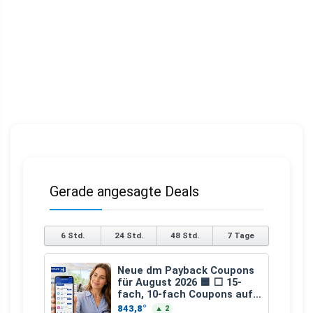
Gerade angesagte Deals
6 Std.
24 Std.
48 Std.
7 Tage
Neue dm Payback Coupons
für August 2026 🟦 ⬜ 15-
fach, 10-fach Coupons auf
den gesamten Einkauf ab 2
843,8°
▲ 2