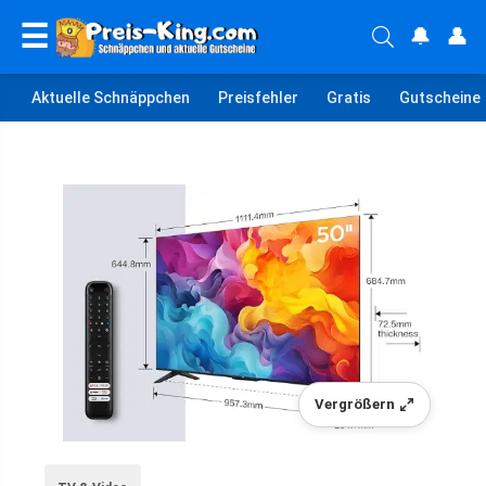
☰
🔔
👤
Aktuelle Schnäppchen
Preisfehler
Gratis
Gutscheine
Vergrößern