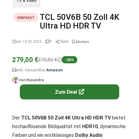
TV & Video
TCL 50V6B 50 Zoll 4K
VERPASST
Ultra HD HDR TV
am 18.05.2025
1
Teilen
279,00 €
375,80 €
-26%
inkl. Versand
bei
Amazon
von Ruxandra
Zum Deal
Der
TCL 50V6B 50 Zoll 4K Ultra HD HDR TV
bietet
hochauflösende Bildqualität mit
HDR10
, dynamische
Farben und ein erstklassiges
Dolby Audio