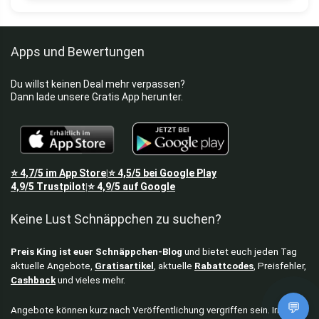
Apps und Bewertungen
Du willst keinen Deal mehr verpassen?
Dann lade unsere Gratis App herunter.
⭐
4,7/5
im App Store
⭐
4,5/5
bei Google Play
|
4,9/5
Trustpilot
⭐
4,9/5
auf Google
|
Keine Lust Schnäppchen zu suchen?
Preis King ist euer Schnäppchen-Blog
und bietet euch jeden Tag
aktuelle Angebote,
Gratisartikel
, aktuelle
Rabattcodes
, Preisfehler,
Cashback
und vieles mehr.
💬
Angebote können kurz nach Veröffentlichung vergriffen sein. Irrtümer