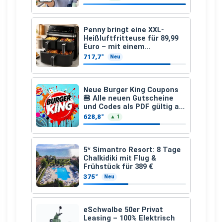
€
Penny bringt eine XXL-
Heißluftfritteuse für 89,99
Euro – mit einem
besonderen Vorteil
717,7°
Neu
Neue Burger King Coupons
🍔 Alle neuen Gutscheine
und Codes als PDF gültig ab
25.07.2026 bis 04.09.2026
628,8°
▲ 1
5* Simantro Resort: 8 Tage
Chalkidiki mit Flug &
Frühstück für 389 €
375°
Neu
eSchwalbe 50er Privat
Leasing – 100% Elektrisch