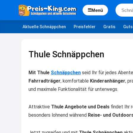
☰
Menü
Aktuelle Schnäppchen
Preisfehler
Gratis
Guts
Thule Schnäppchen
Mit Thule
Schnäppchen
seid Ihr für jedes Abent
Fahrradträger
, komfortable
Kinderanhänger
, p
und maximale Funktionalität für unterwegs.
Attraktive
Thule Angebote und Deals
findet Ihr 
besonders lohnend während
Reise- und Outdoor
Jetzt zugreifen und mit
Thule Schnäppchen
akti