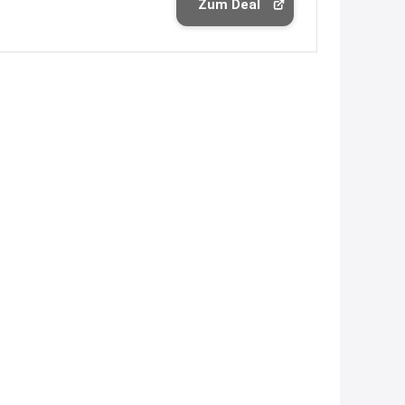
Zum Deal
2:28
↩
Joachim
Gratis 11 versch. Orthomol
Proben
www.orthomol.com/de-
de/service...
2:35
↩
Joachim
Gratis Campari Spritz / Aperol
Spritz für Gastronomie
gratis-
aperitivo.de/
2:38
↩
Strandnixe