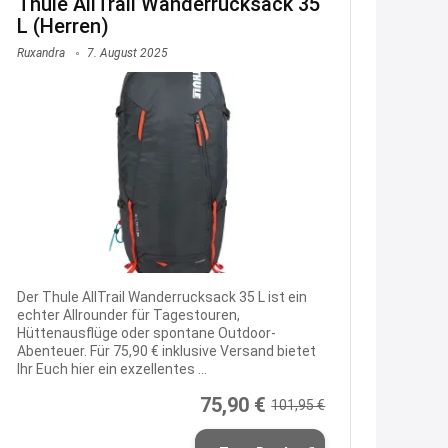
Thule AllTrail Wanderrucksack 35
www.linda.de/vorteile/coupons/...
L (Herren)
2:21
Ruxandra
7. August 2025
↩
Joachim
Gratis Hitzewarn-Aufkleber /
verfärbt sich ab 28 Grad /siehe
Text weiter unten
shop.bioeg.de/aufkleber-
achtun...
2:24
↩
Der Thule AllTrail Wanderrucksack 35 L ist ein
echter Allrounder für Tagestouren,
Hüttenausflüge oder spontane Outdoor-
Joachim
Abenteuer. Für 75,90 € inklusive Versand bietet
Gratis personalisierte 7-Tage
Ihr Euch hier ein exzellentes ...
Ration Micronährstoffe/ Vitamine
75,90 €
101,95 €
www.dunatura.com/free-trial...