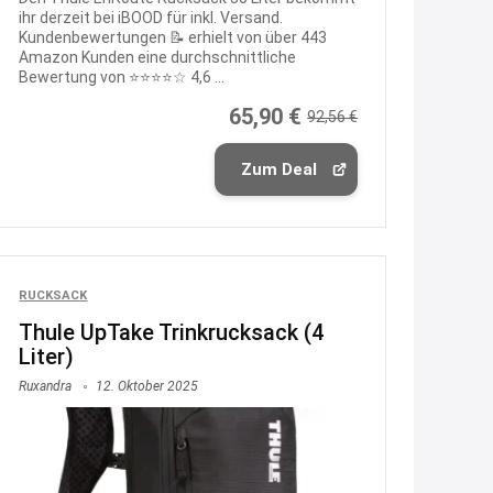
de/aktuelles...
ihr derzeit bei iBOOD für inkl. Versand.
Kundenbewertungen 📝 erhielt von über 443
Amazon Kunden eine durchschnittliche
13:04
Bewertung von ⭐️⭐️⭐️⭐️☆ 4,6 ...
↩
65,90 €
92,56 €
Joachim
Ab diesem Jahr gibt es keine
Zum Deal
Fielmann-Blinkis mehr / wurde
dauerhaft eingestellt
www.fielmann-
group.com/blinkis...
RUCKSACK
13:44
Thule UpTake Trinkrucksack (4
↩
Liter)
Christian Schröder
Ruxandra
12. Oktober 2025
@Joachim Moin Joachim, schön
dich zu sehen, alles gut?
15:01