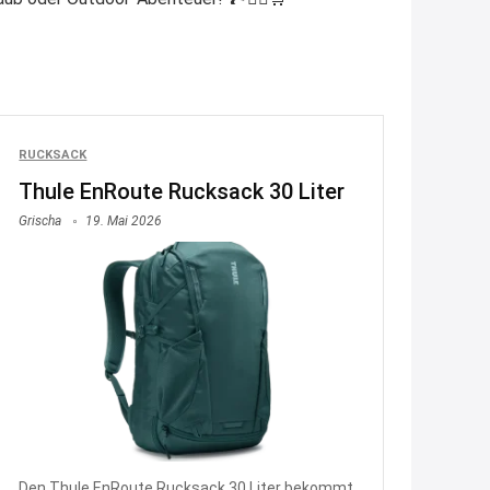
fürmeggelebaguetts
21:36
↩
Kerstin
RUCKSACK
Meggle bagett Gutschein code
Thule EnRoute Rucksack 30 Liter
21:37
Grischa
19. Mai 2026
↩
Kerstin
Bei EDEKA
21:37
↩
Joachim
Haribo Roadshow / 100 Orte / ab
29.07
www.haribo.com/de-
Den Thule EnRoute Rucksack 30 Liter bekommt