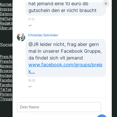
hat jemand eine 10 euro db
×
Kontakt
Impressum
gutschein den er nicht braucht
Datenschutz
Haftungsausschluss
17:21
Redaktionelle Richtlinien
↩
Über uns
Christian Schröder
@JR leider nicht, frag aber gern
Social Media
mal in unserer Facebook Gruppe,
Preis King auf Telegram
da findet sich vlt jemand
Preisfehler Whats App Kanal
www.facebook.com/groups/preis
Keyword Tracker
(Telegram)
Browser Erweiterungen: Gutschein Finder
k...
Instagram
Facebook
18:32
Facebook Gruppe
↩
TikTok
Pinterest
Threads