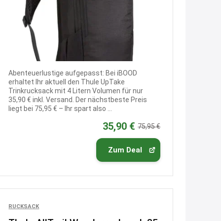
↩
Joachim
An 01.08. / Sensodyne Rabatt 3€
/ max. 15.000
www.erlebe-
haleon.de/#aktuelle...
Abenteuerlustige aufgepasst: Bei iBOOD
erhaltet Ihr aktuell den Thule UpTake
21:27
Trinkrucksack mit 4 Litern Volumen für nur
↩
35,90 € inkl. Versand. Der nächstbeste Preis
liegt bei 75,95 € – Ihr spart also ...
Joachim
35,90 €
75,95 €
Gratis medizinische Zahncreme
www.meineapotheke.de/
Zum Deal
2:19
↩
Joachim
RUCKSACK
Gratis Lindani Lineal