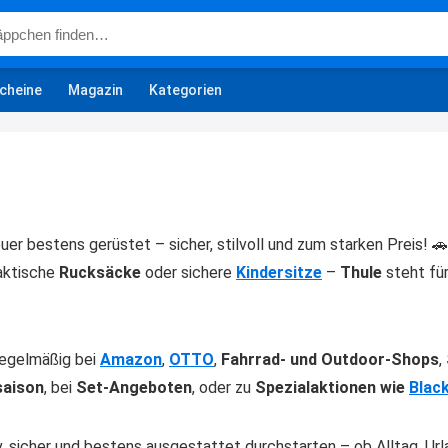
cheine
Magazin
Kategorien
euer bestens gerüstet – sicher, stilvoll und zum starken Preis! 
raktische
Rucksäcke
oder sichere
Kindersitze
–
Thule
steht für
regelmäßig bei
Amazon
,
OTTO
,
Fahrrad- und Outdoor-Shops
,
saison
, bei
Set-Angeboten
, oder zu
Spezialaktionen wie
Black
v, sicher und bestens ausgestattet durchstarten – ob Alltag, Url