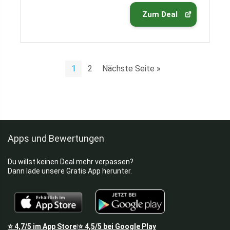
Zum Deal
1
2
Nächste Seite »
Apps und Bewertungen
Du willst keinen Deal mehr verpassen?
Dann lade unsere Gratis App herunter.
⭐
4,7/5
im App Store
⭐
4,5/5
bei Google Play
|