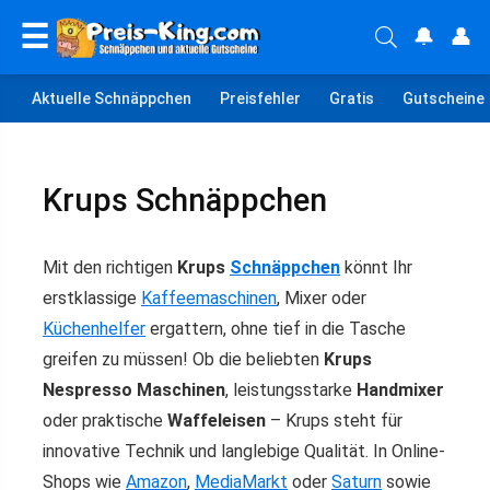
☰
🔔
👤
Aktuelle Schnäppchen
Preisfehler
Gratis
Gutscheine
Krups Schnäppchen
Mit den richtigen
Krups
Schnäppchen
könnt Ihr
erstklassige
Kaffeemaschinen
, Mixer oder
Küchenhelfer
ergattern, ohne tief in die Tasche
greifen zu müssen! Ob die beliebten
Krups
Nespresso Maschinen
, leistungsstarke
Handmixer
oder praktische
Waffeleisen
– Krups steht für
innovative Technik und langlebige Qualität. In Online-
Shops wie
Amazon
,
MediaMarkt
oder
Saturn
sowie