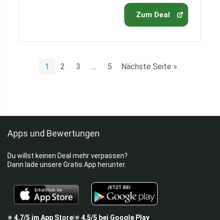
Zum Deal
1
2
3
…
5
Nächste Seite »
Apps und Bewertungen
Du willst keinen Deal mehr verpassen?
Dann lade unsere Gratis App herunter.
⭐
4,7/5
im App Store
⭐
4,5/5
bei Google Play
|