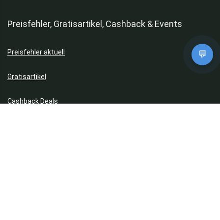
Preisfehler, Gratisartikel, Cashback & Events
Preisfehler aktuell
💬
Gratisartikel
Kostenlose App im Play Store downloaden
Cashback Deals
Black Friday Deals
Singles Day Deals
Prime Day Deals