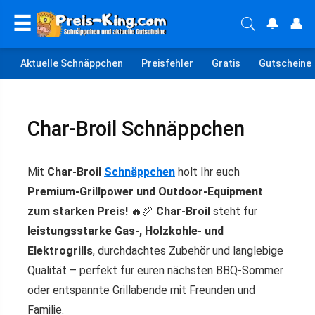
☰
🔔
👤
Aktuelle Schnäppchen
Preisfehler
Gratis
Gutscheine
Char-Broil Schnäppchen
Mit
Char-Broil
Schnäppchen
holt Ihr euch
Premium-Grillpower und Outdoor-Equipment
zum starken Preis!
🔥🍖
Char-Broil
steht für
leistungsstarke Gas-, Holzkohle- und
Elektrogrills
, durchdachtes Zubehör und langlebige
Qualität – perfekt für euren nächsten BBQ-Sommer
oder entspannte Grillabende mit Freunden und
Familie.