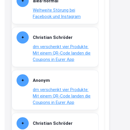
alea-normai
21:27
Weltweite Störung bei
↩
Facebook und Instagram
Joachim
Gratis medizinische Zahncreme
Christian Schröder
www.meineapotheke.de/
dm verschenkt vier Produkte:
2:19
Mit einem QR-Code landen die
↩
Coupons in Eurer App
Joachim
Gratis Lindani Lineal
Anonym
www.linda.de/vorteile/coupons/...
dm verschenkt vier Produkte:
2:21
Mit einem QR-Code landen die
↩
Coupons in Eurer App
Joachim
Gratis Hitzewarn-Aufkleber /
Christian Schröder
verfärbt sich ab 28 Grad /siehe