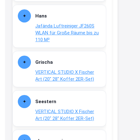
Fielmann-Blinkis mehr / wurde
dauerhaft eingestellt
Hans
www.fielmann-
Jafända Luftreiniger JF260S
group.com/blinkis...
WLAN für Große Räume bis zu
13:44
110 M²
↩
Christian Schröder
Grischa
@Joachim Moin Joachim, schön
VERTICAL STUDIO X Fischer
dich zu sehen, alles gut?
Art (20″ 28″ Koffer 2ER-Set)
15:01
↩
Seestern
Joachim
VERTICAL STUDIO X Fischer
An 01.08. / Sensodyne Rabatt 3€
Art (20″ 28″ Koffer 2ER-Set)
/ max. 15.000
www.erlebe-
haleon.de/#aktuelle...