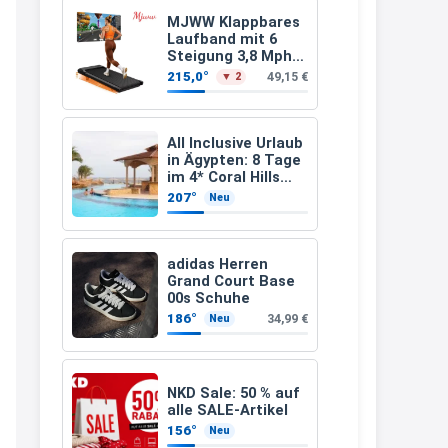
Leinsamen &
Apfelfaser)
müsste schon stornieren und
MJWW Klappbares
Laufband mit 6
nochmal bestellen, da man
Steigung 3,8 Mph/6
Km/h Walking
Rabattcodes oder auch
215,0°
49,15 €
▼ 2
Geschenkgutscheine im
Warenkorb oder an der Kasse
All Inclusive Urlaub
VOR dem Kauf einlösen kann.
in Ägypten: 8 Tage
im 4* Coral Hills
17:06
Resort Marsa Alam
207°
Neu
inkl. Flüge ab 299 €
↩
p.P.
Kerstin
adidas Herren
Grand Court Base
Och siche den Gutschein
00s Schuhe
fürmeggelebaguetts
186°
34,99 €
Neu
21:36
↩
NKD Sale: 50 % auf
Kerstin
alle SALE-Artikel
156°
Neu
Meggle bagett Gutschein code