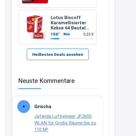
21:37
↩
Lotus Biscoff
Karamellisierter
Kerstin
Kekse 64 Beutel
(992g)
156°
5,22 €
Neu
Bei EDEKA
21:37
↩
Heißesten Deals ansehen
Joachim
Haribo Roadshow / 100 Orte / ab
Neuste Kommentare
29.07
www.haribo.com/de-
de/aktuelles...
13:04
Grischa
↩
Jafända Luftreiniger JF260S
Joachim
WLAN für Große Räume bis zu
110 M²
Ab diesem Jahr gibt es keine