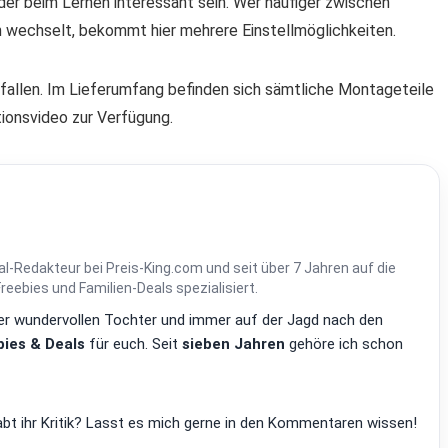
er beim Lernen interessant sein. Wer häufiger zwischen
on wechselt, bekommt hier mehrere Einstellmöglichkeiten.
sfallen. Im Lieferumfang befinden sich sämtliche Montageteile
ationsvideo zur Verfügung.
al-Redakteur bei Preis-King.com und seit über 7 Jahren auf die
ebies und Familien-Deals spezialisiert.
einer wundervollen Tochter und immer auf der Jagd nach den
ies & Deals
für euch. Seit
sieben Jahren
gehöre ich schon
bt ihr Kritik? Lasst es mich gerne in den Kommentaren wissen!