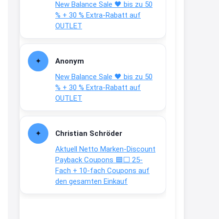
New Balance Sale 🖤 bis zu 50
Text weiter unten
% + 30 % Extra-Rabatt auf
shop.bioeg.de/aufkleber-
OUTLET
achtun...
2:24
Anonym
↩
New Balance Sale 🖤 bis zu 50
Joachim
% + 30 % Extra-Rabatt auf
OUTLET
Gratis personalisierte 7-Tage
Ration Micronährstoffe/ Vitamine
www.dunatura.com/free-trial...
Christian Schröder
2:28
Aktuell Netto Marken-Discount
↩
Payback Coupons 🟦⬜ 25-
Fach + 10-fach Coupons auf
Joachim
den gesamten Einkauf
Gratis 11 versch. Orthomol
Proben
www.orthomol.com/de-
de/service...