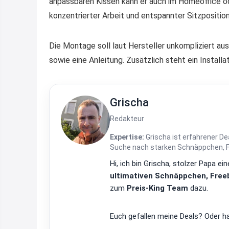
anpassbaren Kissen kann er auch im Homeoffice od
konzentrierter Arbeit und entspannter Sitzpositi
Die Montage soll laut Hersteller unkompliziert au
sowie eine Anleitung. Zusätzlich steht ein Install
Grischa
Redakteur
Expertise:
Grischa ist erfahrener De
Suche nach starken Schnäppchen, Fre
Hi, ich bin Grischa, stolzer Papa 
ultimativen Schnäppchen, Freeb
zum
Preis-King Team
dazu.
Euch gefallen meine Deals? Oder ha