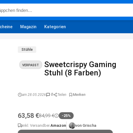
cheine
Magazin
Kategorien
Stühle
Sweetcrispy Gaming
VERPASST
Stuhl (8 Farben)
0
am 28.05.2026
Teilen
63,58 €
84,99 €
-25%
inkl. Versand
bei
Amazon
von Grischa