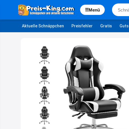
☰
Menü
Aktuelle Schnäppchen
Preisfehler
Gratis
Guts