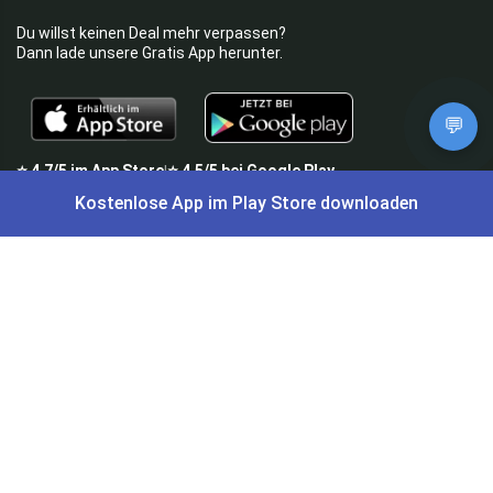
Du willst keinen Deal mehr verpassen?
Dann lade unsere Gratis App herunter.
💬
⭐
4,7/5
im App Store
⭐
4,5/5
bei Google Play
|
4,9/5
Trustpilot
⭐
4,9/5
auf Google
|
Kostenlose App im Play Store downloaden
Keine Lust Schnäppchen zu suchen?
Preis King ist euer Schnäppchen-Blog
und bietet euch jeden Tag
aktuelle Angebote,
Gratisartikel
, aktuelle
Rabattcodes
, Preisfehler,
Cashback
und vieles mehr.
Angebote können kurz nach Veröffentlichung vergriffen sein. Irrtümer
und Preisänderungen sind vorbehalten. Alle Preise werden vor der
Veröffentlichung redaktionell durch uns geprüft. Es besteht kein
rechtlicher Anspruch auf den ausgeschriebenen Preis.