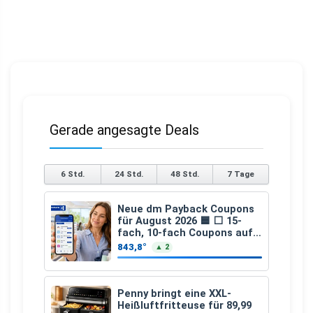
Gerade angesagte Deals
6 Std.
24 Std.
48 Std.
7 Tage
Neue dm Payback Coupons
für August 2026 🟦 ⬜ 15-
fach, 10-fach Coupons auf
den gesamten Einkauf ab 2
843,8°
▲ 2
€
Penny bringt eine XXL-
Heißluftfritteuse für 89,99