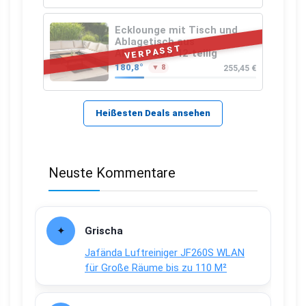
Ecklounge mit Tisch und
Ablagetisch aus
VERPASST
Akazienholz 12-teilig
180,8°
255,45 €
▼ 8
Heißesten Deals ansehen
Neuste Kommentare
Grischa
Jafända Luftreiniger JF260S WLAN
für Große Räume bis zu 110 M²