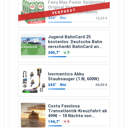
Fairy Max Power Spülmittel
Original Starke
VERPASST
Fettlösekraft (8x545ml)
336°
10,23 €
Neu
Jugend BahnCard 25
kostenlos: Deutsche Bahn
verschenkt BahnCard an
Kinder und Jugendliche
265,7°
▲ 3
Ivormentico Akku
Staubsauger (1.8l, 600W)
243°
69,50 €
Neu
Costa Favolosa
Transatlantik-Kreuzfahrt ab
499€ – 18 Nächte von
Hamburg nach Guadeloupe
196,7°
▼ 4