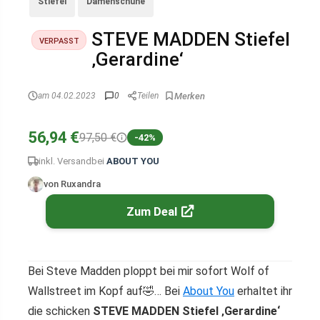
Stiefel
Damenschuhe
STEVE MADDEN Stiefel
VERPASST
‚Gerardine‘
am 04.02.2023
0
Teilen
56,94 €
97,50 €
-42%
inkl. Versand
bei
ABOUT YOU
von Ruxandra
Zum Deal
Bei Steve Madden ploppt bei mir sofort Wolf of
Wallstreet im Kopf auf🤣… Bei
About You
erhaltet ihr
die schicken
STEVE MADDEN Stiefel ‚Gerardine‘