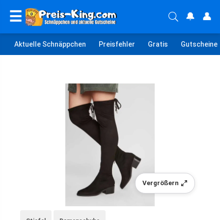
☰
🔔
👤
Aktuelle Schnäppchen
Preisfehler
Gratis
Gutscheine
Vergrößern