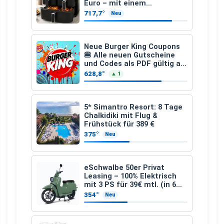
Euro – mit einem
besonderen Vorteil
717,7°
Neu
Neue Burger King Coupons
🍔 Alle neuen Gutscheine
und Codes als PDF gültig ab
25.07.2026 bis 04.09.2026
628,8°
▲ 1
5* Simantro Resort: 8 Tage
Chalkidiki mit Flug &
Frühstück für 389 €
375°
Neu
eSchwalbe 50er Privat
Leasing – 100% Elektrisch
mit 3 PS für 39€ mtl. (in 6
schicken Farben LF: 0.43, 36
354°
Neu
Monate, Bereitstellung:
159,00 €, 2.500 km/Jahr)