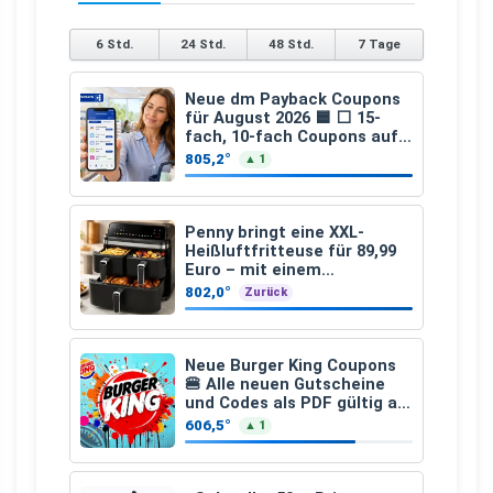
6 Std.
24 Std.
48 Std.
7 Tage
Neue dm Payback Coupons
für August 2026 🟦 ⬜ 15-
fach, 10-fach Coupons auf
den gesamten Einkauf ab 2
805,2°
▲ 1
€
Penny bringt eine XXL-
Heißluftfritteuse für 89,99
Euro – mit einem
besonderen Vorteil
802,0°
Zurück
Neue Burger King Coupons
🍔 Alle neuen Gutscheine
und Codes als PDF gültig ab
25.07.2026 bis 04.09.2026
606,5°
▲ 1