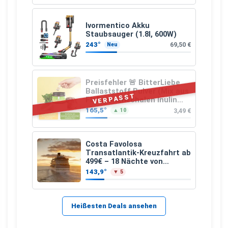
Ivormentico Akku
Staubsauger (1.8l, 600W)
243°
69,50 €
Neu
Preisfehler 🚨 BitterLiebe
Ballaststoff Pulver (Mix aus
VERPASST
Flohsamenschalen Inulin
(Präbiotika) Leinsamen &
165,5°
3,49 €
▲ 10
Apfelfaser)
Costa Favolosa
Transatlantik-Kreuzfahrt ab
499€ – 18 Nächte von
Hamburg nach Guadeloupe
143,9°
▼ 5
Heißesten Deals ansehen