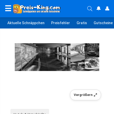
☰
🔔
👤
Aktuelle Schnäppchen
Preisfehler
Gratis
Gutscheine
Vergrößern