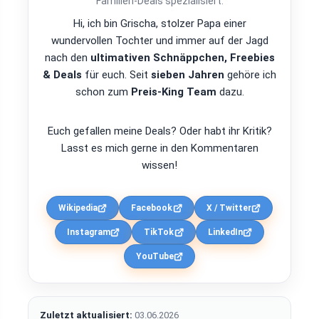
Familien-Deals spezialisiert.
Hi, ich bin Grischa, stolzer Papa einer
wundervollen Tochter und immer auf der Jagd
nach den
ultimativen Schnäppchen, Freebies
& Deals
für euch. Seit
sieben Jahren
gehöre ich
schon zum
Preis-King Team
dazu.
Euch gefallen meine Deals? Oder habt ihr Kritik?
Lasst es mich gerne in den Kommentaren
wissen!
Wikipedia
Facebook
X / Twitter
Instagram
TikTok
LinkedIn
YouTube
Zuletzt aktualisiert:
03.06.2026