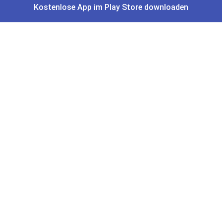
Kostenlose App im Play Store downloaden
Amazon Angebote
AOK Gratisgeschenke
Gutscheine, Coupons & Payback
Coupons & Gutscheine
DM Payback Coupons
Aral Payback Coupons
Edeka Payback Coupon
Burger King Gutscheine