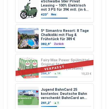
eSchwalbe 50er Privat
Leasing – 100% Elektrisch
mit 3 PS für 39€ mtl. (in 6
schicken Farben LF: 0.43, 36
423°
Neu
Monate, Bereitstellung:
159,00 €, 2.500 km/Jahr)
5* Simantro Resort: 8 Tage
Chalkidiki mit Flug &
Frühstück für 389 €
382,9°
Zurück
Fairy Max Power Spülmittel
Original Starke
VERPASST
Fettlösekraft (8x545ml)
264,9°
10,23 €
▲ 14
Jugend BahnCard 25
kostenlos: Deutsche Bahn
verschenkt BahnCard an
Kinder und Jugendliche
261,2°
▲ 1