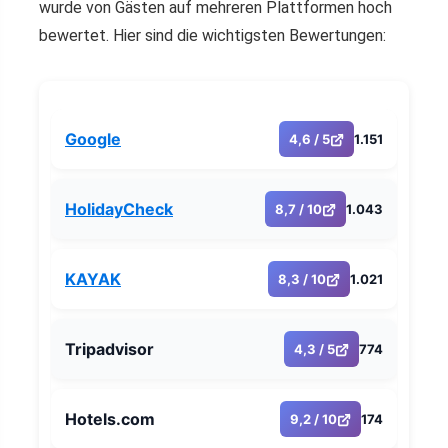
wurde von Gästen auf mehreren Plattformen hoch
bewertet. Hier sind die wichtigsten Bewertungen:
Google
4,6 / 5
1.151
HolidayCheck
8,7 / 10
1.043
KAYAK
8,3 / 10
1.021
Tripadvisor
4,3 / 5
774
Hotels.com
9,2 / 10
174