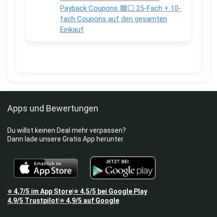
Payback Coupons 🟦⬜ 25-Fach + 10-
fach Coupons auf den gesamten
Einkauf
Apps und Bewertungen
Du willst keinen Deal mehr verpassen?
Dann lade unsere Gratis App herunter.
⭐
4,7/5
im App Store
⭐
4,5/5
bei Google Play
|
4,9/5
Trustpilot
⭐
4,9/5
auf Google
|