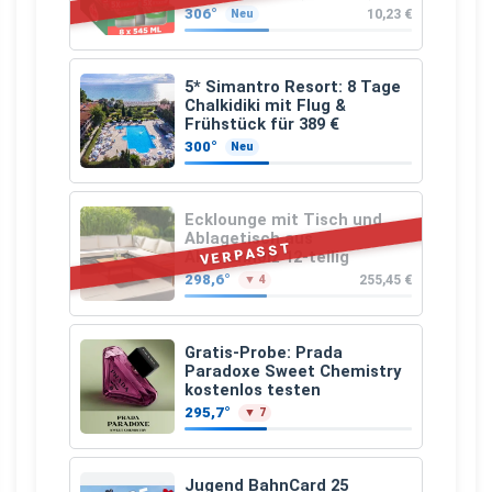
306°
10,23 €
Neu
5* Simantro Resort: 8 Tage
Chalkidiki mit Flug &
Frühstück für 389 €
300°
Neu
Ecklounge mit Tisch und
Ablagetisch aus
VERPASST
Akazienholz 12-teilig
298,6°
255,45 €
▼ 4
Gratis-Probe: Prada
Paradoxe Sweet Chemistry
kostenlos testen
295,7°
▼ 7
Jugend BahnCard 25