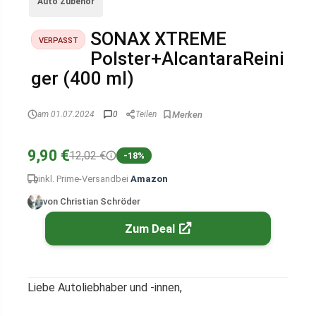
Auto Zubehör
SONAX XTREME
VERPASST
Polster+AlcantaraReini
ger (400 ml)
am 01.07.2024
0
Teilen
9,90 €
12,02 €
-18%
inkl. Prime-Versand
bei
Amazon
von Christian Schröder
Zum Deal
Liebe Autoliebhaber und -innen,