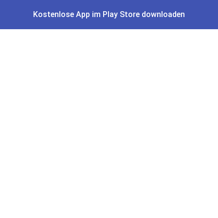
Veröffentlichung redaktionell durch uns geprüft. Es besteht kein
Kostenlose App im Play Store downloaden
rechtlicher Anspruch auf den ausgeschriebenen Preis.
Schnäppchen & Angebote
Alle Schnäppchen
Lidl Sonderverkauf
Amazon Spar-Abo
Amazon Angebote
AOK Gratisgeschenke
Gutscheine, Coupons & Payback