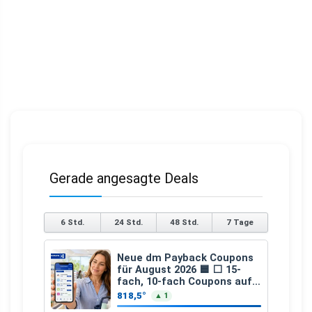
Gerade angesagte Deals
6 Std.
24 Std.
48 Std.
7 Tage
Neue dm Payback Coupons
für August 2026 🟦 ⬜ 15-
fach, 10-fach Coupons auf
den gesamten Einkauf ab 2
818,5°
▲ 1
€