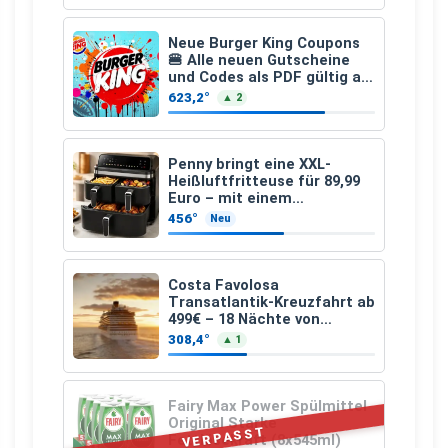
Neue Burger King Coupons
🍔 Alle neuen Gutscheine
und Codes als PDF gültig ab
25.07.2026 bis 04.09.2026
623,2°
▲ 2
Penny bringt eine XXL-
Heißluftfritteuse für 89,99
Euro – mit einem
besonderen Vorteil
456°
Neu
Costa Favolosa
Transatlantik-Kreuzfahrt ab
499€ – 18 Nächte von
Hamburg nach Guadeloupe
308,4°
▲ 1
Fairy Max Power Spülmittel
Original Starke
VERPASST
Fettlösekraft (8x545ml)