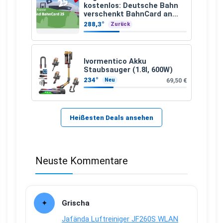
kostenlos: Deutsche Bahn
verschenkt BahnCard an
Kinder und Jugendliche
288,3°
Zurück
Ivormentico Akku
Staubsauger (1.8l, 600W)
234°
69,50 €
Neu
Heißesten Deals ansehen
Neuste Kommentare
Grischa
Jafända Luftreiniger JF260S WLAN