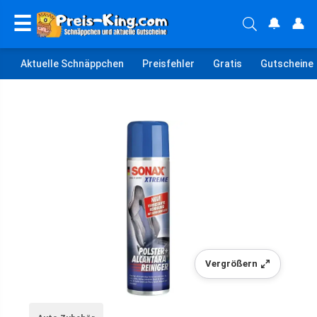
☰
🔔
👤
Aktuelle Schnäppchen
Preisfehler
Gratis
Gutscheine
Vergrößern