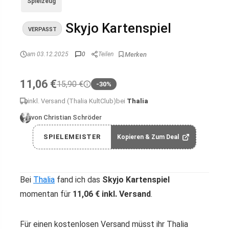
Spielzeug
Skyjo Kartenspiel
VERPASST
am 03.12.2025
0
Teilen
11,06 €
15,90 €
-30%
inkl. Versand (Thalia KultClub)
bei
Thalia
von Christian Schröder
SPIELEMEISTER
Kopieren & Zum Deal
Bei
Thalia
fand ich das
Skyjo Kartenspiel
momentan für
11,06 € inkl. Versand
.
Für einen kostenlosen Versand müsst ihr Thalia