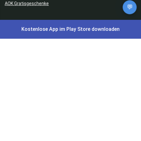
AOK Gratisgeschenke
💬
Gutscheine, Coupons & Payback
Kostenlose App im Play Store downloaden
Coupons & Gutscheine
DM Payback Coupons
Aral Payback Coupons
Edeka Payback Coupon
Burger King Gutscheine
Preisfehler, Gratisartikel, Cashback & Events