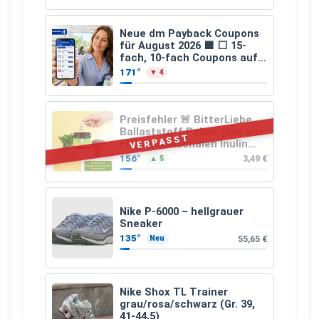
159,00 €, 2.500 km/Jahr)
Neue dm Payback Coupons
für August 2026 🟦 ⬜ 15-
fach, 10-fach Coupons auf
den gesamten Einkauf ab 2
171°
▼ 4
€
Preisfehler 🚨 BitterLiebe
Ballaststoff Pulver (Mix aus
VERPASST
Flohsamenschalen Inulin
(Präbiotika) Leinsamen &
156°
3,49 €
▲ 5
Apfelfaser)
Nike P-6000 – hellgrauer
Sneaker
135°
55,65 €
Neu
Nike Shox TL Trainer
grau/rosa/schwarz (Gr. 39,
41-44,5)