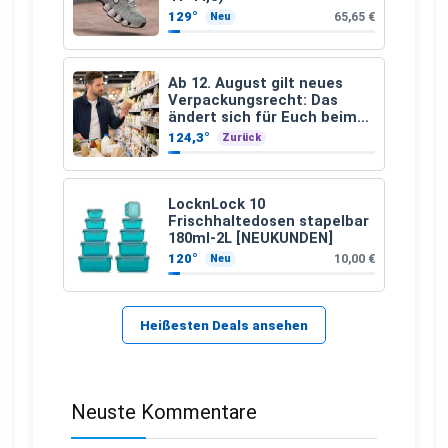
129°
65,65 €
Neu
Ab 12. August gilt neues
Verpackungsrecht: Das
ändert sich für Euch beim
Einkauf
124,3°
Zurück
LocknLock 10
Frischhaltedosen stapelbar
180ml-2L [NEUKUNDEN]
120°
10,00 €
Neu
Heißesten Deals ansehen
Neuste Kommentare