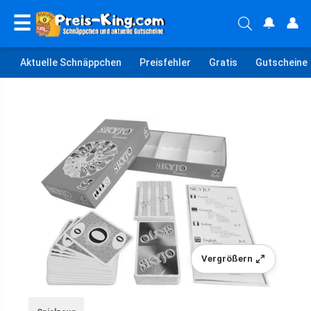
☰
🔔
👤
Aktuelle Schnäppchen
Preisfehler
Gratis
Gutscheine
Vergrößern