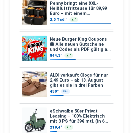
Penny bringt eine XXL-
Heißluftfritteuse für 89,99
Euro – mit einem
besonderen Vorteil
2,0 Tsd.°
▲ 1
Neue Burger King Coupons
🍔 Alle neuen Gutscheine
und Codes als PDF gültig ab
25.07.2026 bis 04.09.2026
844,3°
▲ 1
ALDI verkauft Clogs für nur
2,49 Euro – ab 13. August
gibt es sie in drei Farben
450°
Neu
eSchwalbe 50er Privat
Leasing – 100% Elektrisch
mit 3 PS für 39€ mtl. (in 6
schicken Farben LF: 0.43, 36
219,4°
▲ 1
Monate, Bereitstellung: