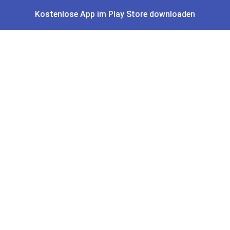
Kostenlose App im Play Store downloaden
Amazon Angebote
AOK Gratisgeschenke
Gutscheine, Coupons & Payback
Coupons & Gutscheine
DM Payback Coupons
Aral Payback Coupons
Edeka Payback Coupon
Burger King Gutscheine