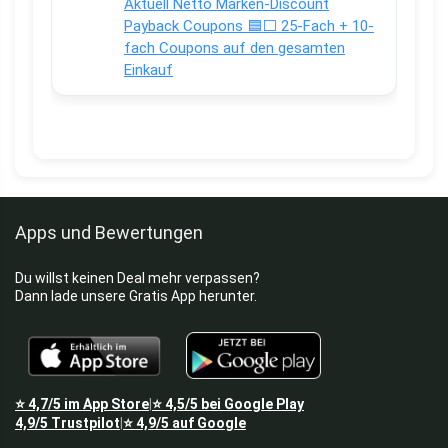
Aktuell Netto Marken-Discount
Payback Coupons 🟦⬜ 25-Fach + 10-
fach Coupons auf den gesamten
Einkauf
Apps und Bewertungen
Du willst keinen Deal mehr verpassen?
Dann lade unsere Gratis App herunter.
⭐
4,7/5
im App Store
⭐
4,5/5
bei Google Play
|
4,9/5
Trustpilot
⭐
4,9/5
auf Google
|