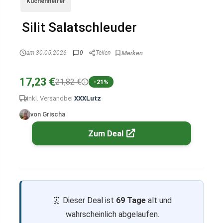
Küchenhelfer
Silit Salatschleuder
am 30.05.2026
0
Teilen
17,23 €
21,82 €
-21%
inkl. Versand
bei
XXXLutz
von Grischa
Zum Deal
⏰ Dieser Deal ist
69 Tage
alt und
wahrscheinlich abgelaufen.