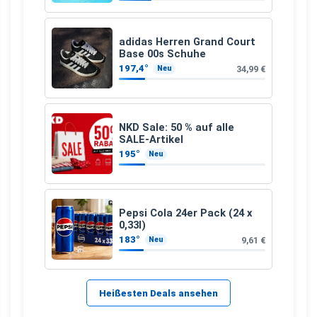
adidas Herren Grand Court
Base 00s Schuhe
197,4°
34,99 €
Neu
NKD Sale: 50 % auf alle
SALE-Artikel
195°
Neu
Pepsi Cola 24er Pack (24 x
0,33l)
183°
9,61 €
Neu
Heißesten Deals ansehen