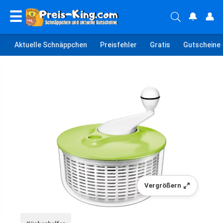
☰
🔔
👤
Aktuelle Schnäppchen
Preisfehler
Gratis
Gutscheine
Vergrößern