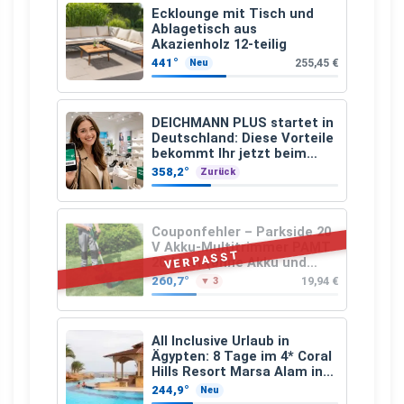
Ecklounge mit Tisch und
Ablagetisch aus
Akazienholz 12-teilig
441°
255,45 €
Neu
DEICHMANN PLUS startet in
Deutschland: Diese Vorteile
bekommt Ihr jetzt beim
Schuhkauf
358,2°
Zurück
Couponfehler – Parkside 20
V Akku-Multitrimmer PAMT
VERPASST
20-Li A1 (ohne Akku und
Ladegerät)
260,7°
19,94 €
▼ 3
All Inclusive Urlaub in
Ägypten: 8 Tage im 4* Coral
Hills Resort Marsa Alam inkl.
Flüge ab 299 € p.P.
244,9°
Neu