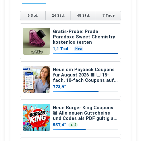
6 Std.
24 Std.
48 Std.
7 Tage
Gratis-Probe: Prada
Paradoxe Sweet Chemistry
kostenlos testen
1,1 Tsd.°
Neu
Neue dm Payback Coupons
für August 2026 🟦 ⬜ 15-
fach, 10-fach Coupons auf
den gesamten Einkauf ab 2
773,9°
€
Neue Burger King Coupons
🍔 Alle neuen Gutscheine
und Codes als PDF gültig ab
25.07.2026 bis 04.09.2026
557,4°
▲ 2