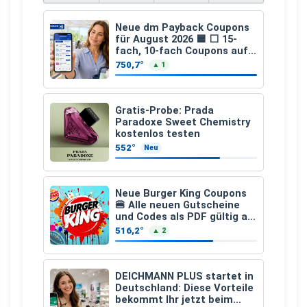
Neue dm Payback Coupons
für August 2026 🟦 ⬜ 15-
fach, 10-fach Coupons auf
den gesamten Einkauf ab 2
750,7°
▲ 1
€
Gratis-Probe: Prada
Paradoxe Sweet Chemistry
kostenlos testen
552°
Neu
Neue Burger King Coupons
🍔 Alle neuen Gutscheine
und Codes als PDF gültig ab
25.07.2026 bis 04.09.2026
516,2°
▲ 2
DEICHMANN PLUS startet in
Deutschland: Diese Vorteile
bekommt Ihr jetzt beim