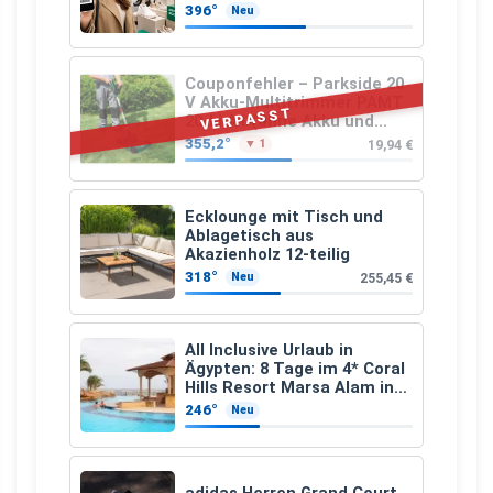
Schuhkauf
396°
Neu
Couponfehler – Parkside 20
V Akku-Multitrimmer PAMT
VERPASST
20-Li A1 (ohne Akku und
Ladegerät)
355,2°
19,94 €
▼ 1
Ecklounge mit Tisch und
Ablagetisch aus
Akazienholz 12-teilig
318°
255,45 €
Neu
All Inclusive Urlaub in
Ägypten: 8 Tage im 4* Coral
Hills Resort Marsa Alam inkl.
Flüge ab 299 € p.P.
246°
Neu
adidas Herren Grand Court