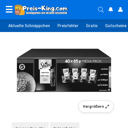
☰
🔔
👤
Aktuelle Schnäppchen
Preisfehler
Gratis
Gutscheine
Vergrößern