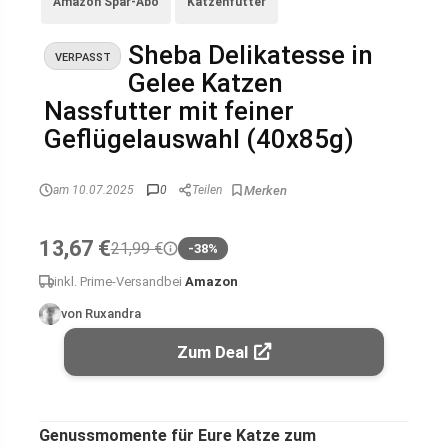
Amazon Spar-Abo
Katzenfutter
Sheba Delikatesse in
VERPASST
Gelee Katzen
Nassfutter mit feiner
Geflügelauswahl (40x85g)
am 10.07.2025
0
Teilen
13,67 €
21,99 €
-38%
inkl. Prime-Versand
bei
Amazon
von Ruxandra
Zum Deal
Genussmomente für Eure Katze zum