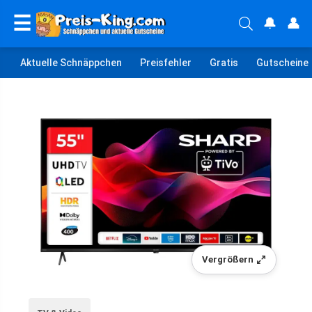
☰
🔔
👤
Aktuelle Schnäppchen
Preisfehler
Gratis
Gutscheine
Vergrößern