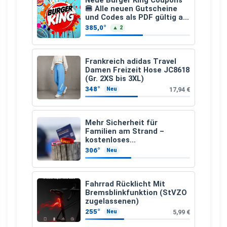
Neue Burger King Coupons
🍔 Alle neuen Gutscheine
und Codes als PDF gültig ab
25.07.2026 bis 04.09.2026
385,0°
▲ 2
Frankreich adidas Travel
Damen Freizeit Hose JC8618
(Gr. 2XS bis 3XL)
348°
17,94 €
Neu
Mehr Sicherheit für
Familien am Strand –
kostenloses
Kindersuchband der DLRG
306°
Neu
Fahrrad Rücklicht Mit
Bremsblinkfunktion (StVZO
zugelassenen)
255°
5,99 €
Neu