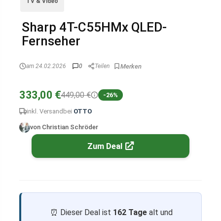
TV & Video
Sharp 4T-C55HMx QLED-
Fernseher
am 24.02.2026
0
Teilen
333,00 €
449,00 €
-26%
inkl. Versand
bei
OTTO
von Christian Schröder
Zum Deal
⏰ Dieser Deal ist
162 Tage
alt und