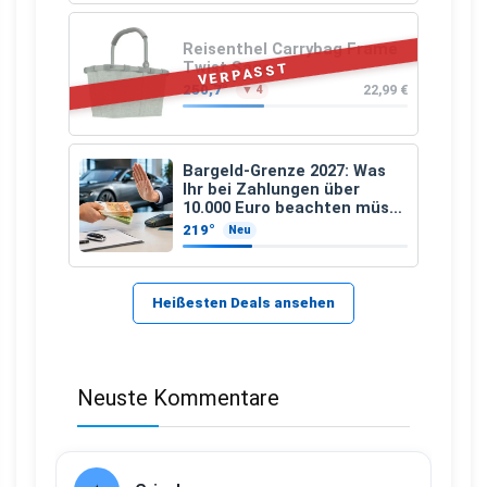
Reisenthel Carrybag Frame
Twist Sage
VERPASST
250,7°
22,99 €
▼ 4
Bargeld-Grenze 2027: Was
Ihr bei Zahlungen über
10.000 Euro beachten müsst
– und welche Ausnahme
219°
Neu
bleibt
Heißesten Deals ansehen
Neuste Kommentare