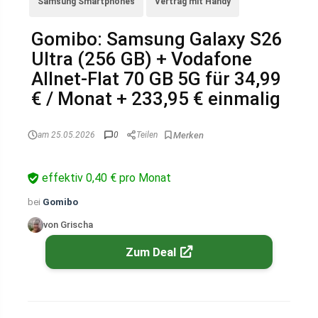
Samsung Smartphones
Vertrag mit Handy
Gomibo: Samsung Galaxy S26
Ultra (256 GB) + Vodafone
Allnet-Flat 70 GB 5G für 34,99
€ / Monat + 233,95 € einmalig
am 25.05.2026
0
Teilen
effektiv 0,40 € pro Monat
bei
Gomibo
von Grischa
Zum Deal