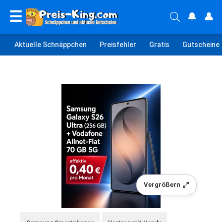
☰
🔔
👤
Aktuelle Schnäppchen
Preisfehler
Gratis
Gutscheine
Vergrößern