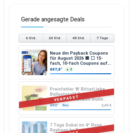
Gerade angesagte Deals
6 Std.
24 Std.
48 Std.
7 Tage
Neue dm Payback Coupons
für August 2026 🟦 ⬜ 15-
fach, 10-fach Coupons auf
den gesamten Einkauf ab 2
697,8°
▲ 2
€
Preisfehler 🚨 BitterLiebe
Ballaststoff Pulver (Mix aus
VERPASST
Flohsamenschalen Inulin
(Präbiotika) Leinsamen &
693°
3,49 €
Neu
Apfelfaser)
7 Tage Dubai im 4* Rose
Rayhaan by Rotana mit All