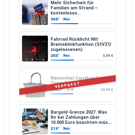
Mehr Sicherheit für
Familien am Strand –
kostenloses
Kindersuchband der DLRG
306°
Neu
Fahrrad Rücklicht Mit
Bremsblinkfunktion (StVZO
zugelassenen)
255°
5,99 €
Neu
Reisenthel Carrybag Frame
Twist Sage
VERPASST
250,7°
22,99 €
▼ 4
Bargeld-Grenze 2027: Was
Ihr bei Zahlungen über
10.000 Euro beachten müsst
– und welche Ausnahme
219°
Neu
bleibt