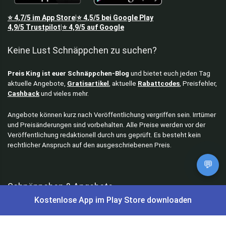
⭐
4,7/5
im App Store
⭐
4,5/5
bei Google Play
|
4,9/5
Trustpilot
⭐
4,9/5
auf Google
|
Keine Lust Schnäppchen zu suchen?
Preis King ist euer Schnäppchen-Blog
und bietet euch jeden Tag
aktuelle Angebote,
Gratisartikel
, aktuelle
Rabattcodes
, Preisfehler,
Cashback
und vieles mehr.
Angebote können kurz nach Veröffentlichung vergriffen sein. Irrtümer
und Preisänderungen sind vorbehalten. Alle Preise werden vor der
Veröffentlichung redaktionell durch uns geprüft. Es besteht kein
rechtlicher Anspruch auf den ausgeschriebenen Preis.
💬
Schnäppchen & Angebote
Kostenlose App im Play Store downloaden
Alle Schnäppchen