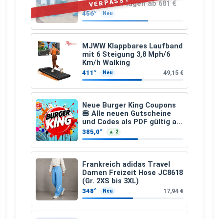
VERPASST
Inclusive & Flügen ab 681 €
456°
Neu
MJWW Klappbares Laufband
mit 6 Steigung 3,8 Mph/6
Km/h Walking
411°
49,15 €
Neu
Neue Burger King Coupons
🍔 Alle neuen Gutscheine
und Codes als PDF gültig ab
25.07.2026 bis 04.09.2026
385,0°
▲ 2
Frankreich adidas Travel
Damen Freizeit Hose JC8618
(Gr. 2XS bis 3XL)
348°
17,94 €
Neu