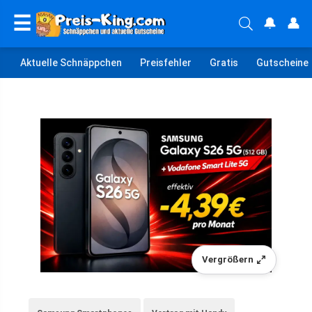
☰
🔔
👤
Aktuelle Schnäppchen
Preisfehler
Gratis
Gutscheine
Vergrößern