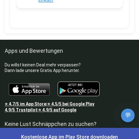
Einkauf
Apps und Bewertungen
Du willst keinen Deal mehr verpassen?
Dann lade unsere Gratis App herunter.
⭐
4,7/5
im App Store
⭐
4,5/5
bei Google Play
|
4,9/5
Trustpilot
⭐
4,9/5
auf Google
|
💬
Keine Lust Schnäppchen zu suchen?
Kostenlose App im Play Store downloaden
Preis King ist euer Schnäppchen-Blog
und bietet euch jeden Tag