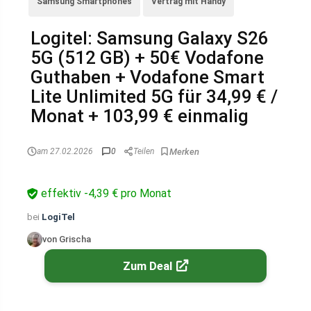
Samsung Smartphones
Vertrag mit Handy
Logitel: Samsung Galaxy S26
5G (512 GB) + 50€ Vodafone
Guthaben + Vodafone Smart
Lite Unlimited 5G für 34,99 € /
Monat + 103,99 € einmalig
am 27.02.2026
0
Teilen
effektiv -4,39 € pro Monat
bei
LogiTel
von Grischa
Zum Deal