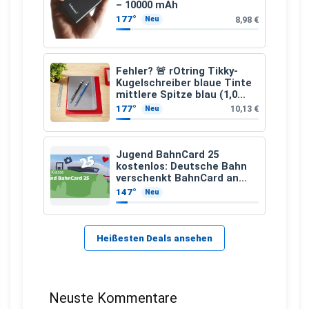
– 10000 mAh
177°
8,98 €
Neu
Fehler? 🚨 rOtring Tikky-
Kugelschreiber blaue Tinte
mittlere Spitze blau (1,0
mm – 12 Stück)
177°
10,13 €
Neu
Jugend BahnCard 25
kostenlos: Deutsche Bahn
verschenkt BahnCard an
Kinder und Jugendliche
147°
Neu
Heißesten Deals ansehen
Neuste Kommentare