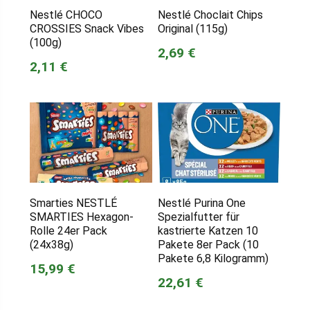
Nestlé CHOCO
Nestlé Choclait Chips
CROSSIES Snack Vibes
Original (115g)
(100g)
2,69 €
2,11 €
Smarties NESTLÉ
Nestlé Purina One
SMARTIES Hexagon-
Spezialfutter für
Rolle 24er Pack
kastrierte Katzen 10
(24x38g)
Pakete 8er Pack (10
Pakete 6,8 Kilogramm)
15,99 €
22,61 €