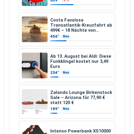
639°
▼ 1
Costa Favolosa
Transatlantik-Kreuzfahrt ab
499€ – 18 Nächte von
Hamburg nach Guadeloupe
456°
Neu
Ab 13. August bei Aldi: Diese
Funkklingel kostet nur 3,49
Euro
234°
Neu
Zalando Lounge Birkenstock
Sale – Arizona für 77,90 €
statt 120 €
189°
Neu
Intenso Powerbank XS10000