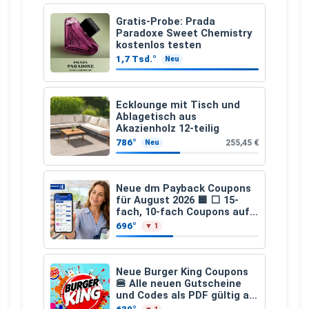
Gratis-Probe: Prada
Paradoxe Sweet Chemistry
kostenlos testen
1,7 Tsd.°
Neu
Ecklounge mit Tisch und
Ablagetisch aus
Akazienholz 12-teilig
786°
255,45 €
Neu
Neue dm Payback Coupons
für August 2026 🟦 ⬜ 15-
fach, 10-fach Coupons auf
den gesamten Einkauf ab 2
696°
▼ 1
€
Neue Burger King Coupons
🍔 Alle neuen Gutscheine
und Codes als PDF gültig ab
25.07.2026 bis 04.09.2026