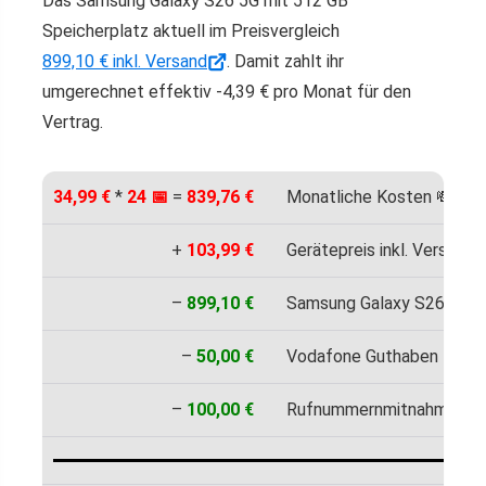
Das Samsung Galaxy S26 5G mit 512 GB
Speicherplatz aktuell im Preisvergleich
899,10 € inkl. Versand
. Damit zahlt ihr
umgerechnet effektiv -4,39 € pro Monat für den
Vertrag.
34,99 €
*
24 📅
=
839,76 €
Monatliche Kosten 💸
+
103,99 €
Gerätepreis inkl. Versand 
–
899,10 €
Samsung Galaxy S26 5G 51
–
50,00 €
Vodafone Guthaben 🎫
–
100,00 €
Rufnummernmitnahme-Bo