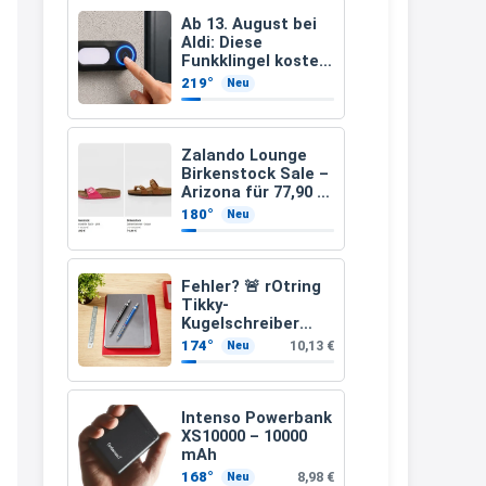
müsste schon stornieren und
Ab 13. August bei
Aldi: Diese
nochmal bestellen, da man
Funkklingel kostet
nur 3,49 Euro
Rabattcodes oder auch
219°
Neu
Geschenkgutscheine im
Warenkorb oder an der Kasse
Zalando Lounge
VOR dem Kauf einlösen kann.
Birkenstock Sale –
Arizona für 77,90 €
17:06
statt 120 €
180°
Neu
↩
Kerstin
Fehler? 🚨 rOtring
Tikky-
Och siche den Gutschein
Kugelschreiber
fürmeggelebaguetts
blaue Tinte
174°
10,13 €
Neu
mittlere Spitze
21:36
blau (1,0 mm – 12
Stück)
↩
Intenso Powerbank
XS10000 – 10000
Kerstin
mAh
Meggle bagett Gutschein code
168°
8,98 €
Neu