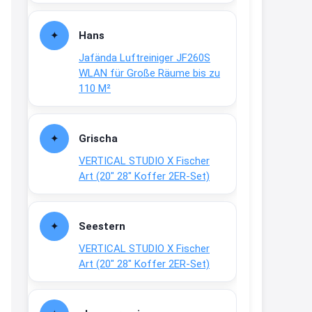
Fielmann-Blinkis mehr / wurde
dauerhaft eingestellt
Hans
www.fielmann-
Jafända Luftreiniger JF260S
group.com/blinkis...
WLAN für Große Räume bis zu
13:44
110 M²
↩
Christian Schröder
Grischa
@Joachim Moin Joachim, schön
VERTICAL STUDIO X Fischer
dich zu sehen, alles gut?
Art (20″ 28″ Koffer 2ER-Set)
15:01
↩
Seestern
Joachim
VERTICAL STUDIO X Fischer
An 01.08. / Sensodyne Rabatt 3€
Art (20″ 28″ Koffer 2ER-Set)
/ max. 15.000
www.erlebe-
haleon.de/#aktuelle...