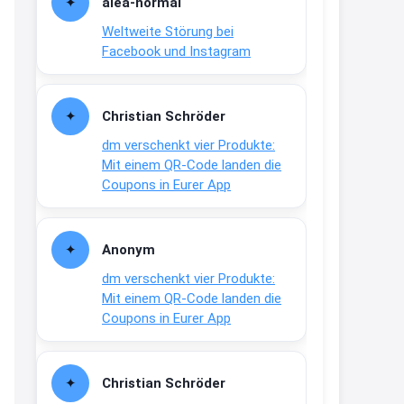
alea-normai
21:27
Weltweite Störung bei
↩
Facebook und Instagram
Joachim
Gratis medizinische Zahncreme
Christian Schröder
www.meineapotheke.de/
dm verschenkt vier Produkte:
2:19
Mit einem QR-Code landen die
↩
Coupons in Eurer App
Joachim
Gratis Lindani Lineal
Anonym
www.linda.de/vorteile/coupons/...
dm verschenkt vier Produkte:
2:21
Mit einem QR-Code landen die
↩
Coupons in Eurer App
Joachim
Gratis Hitzewarn-Aufkleber /
Christian Schröder
verfärbt sich ab 28 Grad /siehe