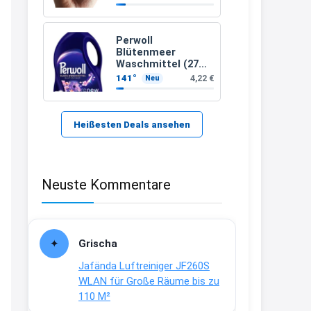
21:37
↩
Perwoll
Blütenmeer
Kerstin
Waschmittel (27
Waschladungen)
141°
4,22 €
Neu
Bei EDEKA
21:37
↩
Heißesten Deals ansehen
Joachim
Haribo Roadshow / 100 Orte / ab
Neuste Kommentare
29.07
www.haribo.com/de-
de/aktuelles...
13:04
Grischa
↩
Jafända Luftreiniger JF260S
Joachim
WLAN für Große Räume bis zu
110 M²
Ab diesem Jahr gibt es keine