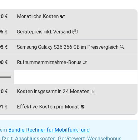
80 €
Monatliche Kosten 💸
95 €
Gerätepreis inkl. Versand 📦
95 €
Samsung Galaxy S26 256 GB im Preisvergleich 🔍
00 €
Rufnummernmitnahme-Bonus 🎉
80 €
Kosten insgesamt in 24 Monaten 📊
91 €
Effektive Kosten pro Monat 📆
rem
Bundle-Rechner für Mobilfunk- und
ufzeit, Anschlusskosten, Gerätewert, Wechselbonus