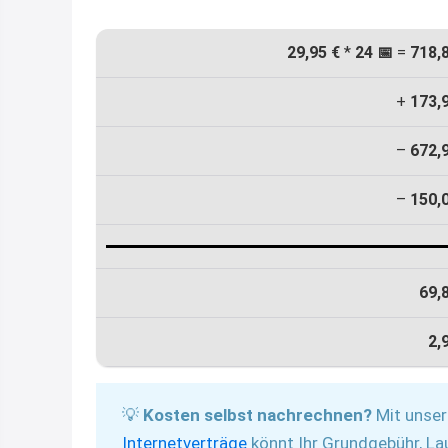
29,95 €
*
24 📅
=
718,
+
173,
–
672,
–
150,
69,
2,
💡
Kosten selbst nachrechnen?
Mit unse
Internetverträge
könnt Ihr Grundgebühr, La