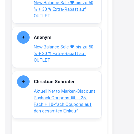
New Balance Sale 🖤 bis zu 50
Text weiter unten
% + 30 % Extra-Rabatt auf
shop.bioeg.de/aufkleber-
OUTLET
achtun...
2:24
Anonym
↩
New Balance Sale 🖤 bis zu 50
Joachim
% + 30 % Extra-Rabatt auf
OUTLET
Gratis personalisierte 7-Tage
Ration Micronährstoffe/ Vitamine
www.dunatura.com/free-trial...
Christian Schröder
2:28
Aktuell Netto Marken-Discount
↩
Payback Coupons 🟦⬜ 25-
Fach + 10-fach Coupons auf
Joachim
den gesamten Einkauf
Gratis 11 versch. Orthomol
Proben
www.orthomol.com/de-
de/service...