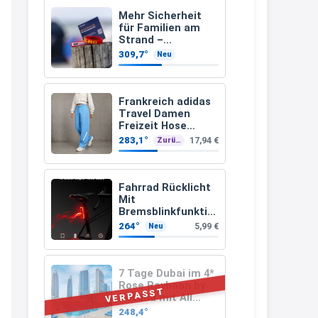
müsste schon stornieren und
Mehr Sicherheit
für Familien am
nochmal bestellen, da man
Strand –
kostenloses
Rabattcodes oder auch
309,7°
Neu
Kindersuchband
Geschenkgutscheine im
der DLRG
Warenkorb oder an der Kasse
Frankreich adidas
VOR dem Kauf einlösen kann.
Travel Damen
Freizeit Hose
17:06
JC8618 (Gr. 2XS bis
283,1°
17,94 €
Zurück
3XL)
↩
Kerstin
Fahrrad Rücklicht
Mit
Och siche den Gutschein
Bremsblinkfunktio
fürmeggelebaguetts
n (StVZO
264°
5,99 €
Neu
zugelassenen)
21:36
↩
7 Tage Dubai im 4*
Rose Rayhaan by
Kerstin
VERPASST
Rotana mit All
Inclusive & Flügen
Meggle bagett Gutschein code
248,4°