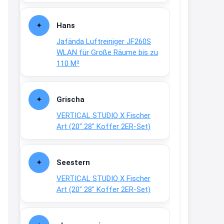
Fielmann-Blinkis mehr / wurde
dauerhaft eingestellt
Hans
www.fielmann-
Jafända Luftreiniger JF260S
group.com/blinkis...
WLAN für Große Räume bis zu
13:44
110 M²
↩
Christian Schröder
Grischa
@Joachim Moin Joachim, schön
VERTICAL STUDIO X Fischer
dich zu sehen, alles gut?
Art (20″ 28″ Koffer 2ER-Set)
15:01
↩
Seestern
Joachim
VERTICAL STUDIO X Fischer
An 01.08. / Sensodyne Rabatt 3€
Art (20″ 28″ Koffer 2ER-Set)
/ max. 15.000
www.erlebe-
haleon.de/#aktuelle...