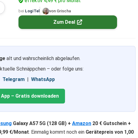
effektiv 4,49 € pro Monat
bei
LogiTel
von Grischa
Zum Deal
ge
alt und wahrscheinlich abgelaufen.
aktuelle Schnäppchen – oder folge uns:
|
Telegram
|
WhatsApp
g App – Gratis downloaden
sung
Galaxy A57 5G (128 GB) +
Amazon
20 € Gutschein +
9,99 €/Monat
. Einmalig kommt noch ein
Gerätepreis von 1,00