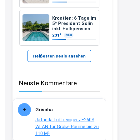
ab 681 €
21:37
↩
Kroatien: 6 Tage im
5* President Solin
Kerstin
inkl. Halbpension &
Flug ab 458 € pro
231°
Neu
Bei EDEKA
Person
21:37
↩
Heißesten Deals ansehen
Joachim
Haribo Roadshow / 100 Orte / ab
Neuste Kommentare
29.07
www.haribo.com/de-
de/aktuelles...
13:04
Grischa
↩
Jafända Luftreiniger JF260S
Joachim
WLAN für Große Räume bis zu
110 M²
Ab diesem Jahr gibt es keine