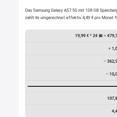
Das Samsung Galaxy A57 5G mit 128 GB Speicherpl
zahlt ihr umgerechnet effektiv 4,49 € pro Monat f
19,99 €
*
24 📅
=
479,
+
1,
–
362,
–
10,
107,
4,