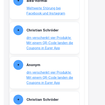
alea-normai
21:27
Weltweite Störung bei
↩
Facebook und Instagram
Joachim
Gratis medizinische Zahncreme
Christian Schröder
www.meineapotheke.de/
dm verschenkt vier Produkte:
2:19
Mit einem QR-Code landen die
↩
Coupons in Eurer App
Joachim
Gratis Lindani Lineal
Anonym
www.linda.de/vorteile/coupons/...
dm verschenkt vier Produkte:
2:21
Mit einem QR-Code landen die
↩
Coupons in Eurer App
Joachim
Gratis Hitzewarn-Aufkleber /
Christian Schröder
verfärbt sich ab 28 Grad /siehe