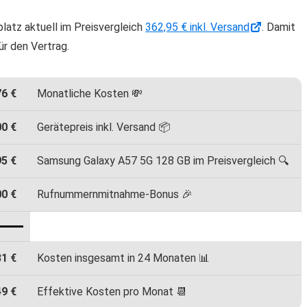
atz aktuell im Preisvergleich
362,95 € inkl. Versand
. Damit
ür den Vertrag.
76 €
Monatliche Kosten 💸
00 €
Gerätepreis inkl. Versand 📦
95 €
Samsung Galaxy A57 5G 128 GB im Preisvergleich 🔍
00 €
Rufnummernmitnahme-Bonus 🎉
81 €
Kosten insgesamt in 24 Monaten 📊
49 €
Effektive Kosten pro Monat 📆