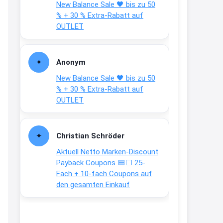
New Balance Sale 🖤 bis zu 50
Text weiter unten
% + 30 % Extra-Rabatt auf
shop.bioeg.de/aufkleber-
OUTLET
achtun...
2:24
Anonym
↩
New Balance Sale 🖤 bis zu 50
Joachim
% + 30 % Extra-Rabatt auf
OUTLET
Gratis personalisierte 7-Tage
Ration Micronährstoffe/ Vitamine
www.dunatura.com/free-trial...
Christian Schröder
2:28
Aktuell Netto Marken-Discount
↩
Payback Coupons 🟦⬜ 25-
Fach + 10-fach Coupons auf
Joachim
den gesamten Einkauf
Gratis 11 versch. Orthomol
Proben
www.orthomol.com/de-
de/service...