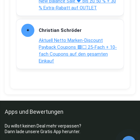
New Balance Sale 🖤 bis zu 50 % + 30
% Extra-Rabatt auf OUTLET
Christian Schröder
Aktuell Netto Marken-Discount
Payback Coupons 🟦⬜ 25-Fach + 10-
fach Coupons auf den gesamten
Einkauf
Apps und Bewertungen
Du willst keinen Deal mehr verpassen?
Dann lade unsere Gratis App herunter.