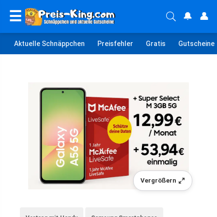
☰
🔔
👤
Aktuelle Schnäppchen
Preisfehler
Gratis
Gutscheine
Vergrößern