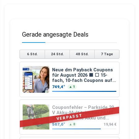
Gerade angesagte Deals
6 Std.
24 Std.
48 Std.
7 Tage
Neue dm Payback Coupons
für August 2026 🟦 ⬜ 15-
fach, 10-fach Coupons auf
den gesamten Einkauf ab 2
749,4°
▲ 1
€
Couponfehler – Parkside 20
V Akku-Multitrimmer PAMT
VERPASST
20-Li A1 (ohne Akku und
Ladegerät)
567,6°
19,94 €
▲ 8