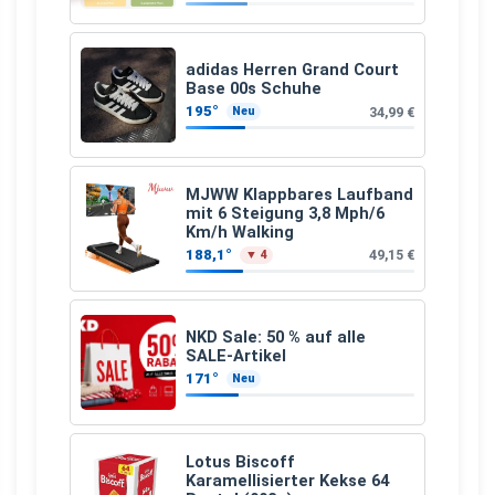
Apfelfaser)
adidas Herren Grand Court
Base 00s Schuhe
195°
34,99 €
Neu
MJWW Klappbares Laufband
mit 6 Steigung 3,8 Mph/6
Km/h Walking
188,1°
49,15 €
▼ 4
NKD Sale: 50 % auf alle
SALE-Artikel
171°
Neu
Lotus Biscoff
Karamellisierter Kekse 64