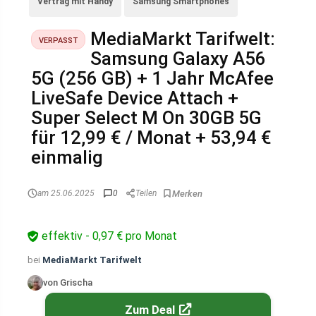
Vertrag mit Handy
Samsung Smartphones
MediaMarkt Tarifwelt:
VERPASST
Samsung Galaxy A56
5G (256 GB) + 1 Jahr McAfee
LiveSafe Device Attach +
Super Select M On 30GB 5G
für 12,99 € / Monat + 53,94 €
einmalig
am 25.06.2025
0
Teilen
effektiv - 0,97 € pro Monat
bei
MediaMarkt Tarifwelt
von Grischa
Zum Deal