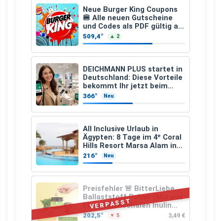
Neue Burger King Coupons
🍔 Alle neuen Gutscheine
und Codes als PDF gültig ab
25.07.2026 bis 04.09.2026
509,4°
▲ 2
DEICHMANN PLUS startet in
Deutschland: Diese Vorteile
bekommt Ihr jetzt beim
Schuhkauf
366°
Neu
All Inclusive Urlaub in
Ägypten: 8 Tage im 4* Coral
Hills Resort Marsa Alam inkl.
Flüge ab 299 € p.P.
216°
Neu
Preisfehler 🚨 BitterLiebe
Ballaststoff Pulver (Mix aus
VERPASST
Flohsamenschalen Inulin
(Präbiotika) Leinsamen &
202,5°
3,49 €
▼ 5